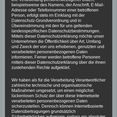
April 2025
beispielsweise des Namens, der Anschrift, E-Mail-
Adresse oder Telefonnummer einer betroffenen
März 2025
Person, erfolgt stets im Einklang mit der
Datenschutz-Grundverordnung und in
Februar 2025
Übereinstimmung mit den für uns geltenden
landesspezifischen Datenschutzbestimmungen.
Januar 2025
Mittels dieser Datenschutzerklärung möchte unser
Dezember 2024
Unternehmen die Öffentlichkeit über Art, Umfang
und Zweck der von uns erhobenen, genutzten und
November 2024
verarbeiteten personenbezogenen Daten
informieren. Ferner werden betroffene Personen
Oktober 2024
mittels dieser Datenschutzerklärung über die ihnen
zustehenden Rechte aufgeklärt.
September 2024
August 2024
Wir haben als für die Verarbeitung Verantwortlicher
zahlreiche technische und organisatorische
Juli 2024
Maßnahmen umgesetzt, um einen möglichst
lückenlosen Schutz der über diese Internetseite
Juni 2024
verarbeiteten personenbezogenen Daten
sicherzustellen. Dennoch können Internetbasierte
Mai 2024
Datenübertragungen grundsätzlich
April 2024
Sicherheitslücken aufweisen, sodass ein absoluter