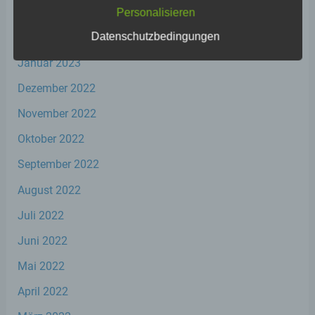
März 2023
Personalisieren
Datenschutzbedingungen
Februar 2023
a) personenbezogene Daten
Januar 2023
Dezember 2022
Personenbezogene Daten sind alle
Informationen, die sich auf eine identifizierte
November 2022
oder identifizierbare natürliche Person (im
Folgenden „betroffene Person") beziehen.
Oktober 2022
Als identifizierbar wird eine natürliche
Person angesehen, die direkt oder indirekt,
September 2022
insbesondere mittels Zuordnung zu einer
Kennung wie einem Namen, zu einer
August 2022
Kennnummer, zu Standortdaten, zu einer
Online-Kennung oder zu einem oder
Juli 2022
mehreren besonderen Merkmalen, die
Ausdruck der physischen, physiologischen,
Juni 2022
genetischen, psychischen, wirtschaftlichen,
kulturellen oder sozialen Identität dieser
Mai 2022
natürlichen Person sind, identifiziert werden
kann.
April 2022