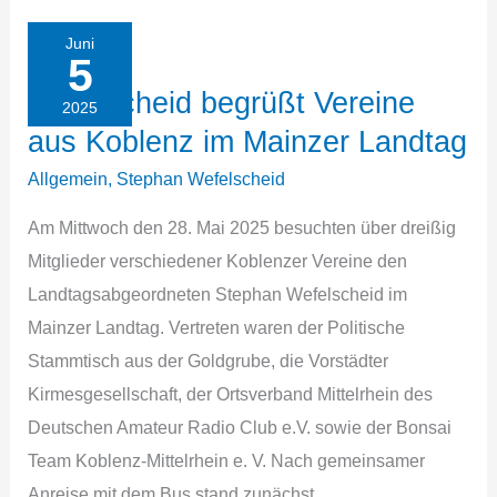
erhalten
und
Juni
5
würdigen
Wefelscheid begrüßt Vereine
–
2025
aus Koblenz im Mainzer Landtag
Zustand
und
Allgemein
,
Stephan Wefelscheid
Zukunft
Am Mittwoch den 28. Mai 2025 besuchten über dreißig
des
Mitglieder verschiedener Koblenzer Vereine den
Brunnendenkmals
Landtagsabgeordneten Stephan Wefelscheid im
auf
Mainzer Landtag. Vertreten waren der Politische
dem
Stammtisch aus der Goldgrube, die Vorstädter
Plateau
Kirmesgesellschaft, der Ortsverband Mittelrhein des
der
Deutschen Amateur Radio Club e.V. sowie der Bonsai
Festung
Team Koblenz-Mittelrhein e. V. Nach gemeinsamer
Ehrenbreitstein
Anreise mit dem Bus stand zunächst