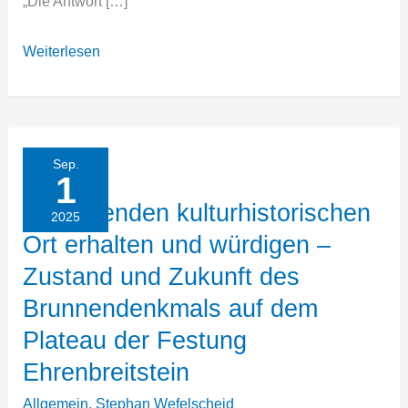
„Die Antwort […]
Abgeordneter
Weiterlesen
Wefelscheid
enttäuscht
über
Nicht-
Sep.
1
Übertragung
Bedeutenden kulturhistorischen
von
2025
Ort erhalten und würdigen –
„Rhein
in
Zustand und Zukunft des
Flammen
Brunnendenkmals auf dem
2025“
Plateau der Festung
im
Ehrenbreitstein
SWR
Allgemein
,
Stephan Wefelscheid