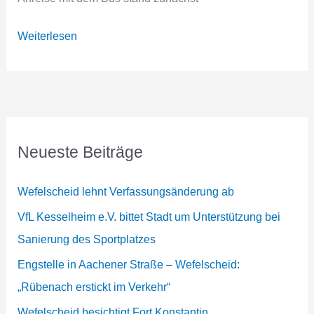
Wefelscheid
Weiterlesen
begrüßt
Vereine
aus
Koblenz
im
Neueste Beiträge
Mainzer
Landtag
Wefelscheid lehnt Verfassungsänderung ab
VfL Kesselheim e.V. bittet Stadt um Unterstützung bei
Sanierung des Sportplatzes
Engstelle in Aachener Straße – Wefelscheid:
„Rübenach erstickt im Verkehr“
Wefelscheid besichtigt Fort Konstantin