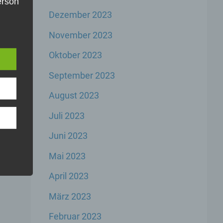
Person
Dezember 2023
die
e
u
November 2023
er,
inem
Oktober 2023
der
n,
September 2023
er
August 2023
Juli 2023
Juni 2023
Mai 2023
rbare
n
April 2023
März 2023
Februar 2023