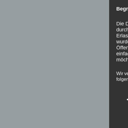
Begr
Die D
durc
Erla
wurd
Öffen
einfa
möcht
Wir v
folge