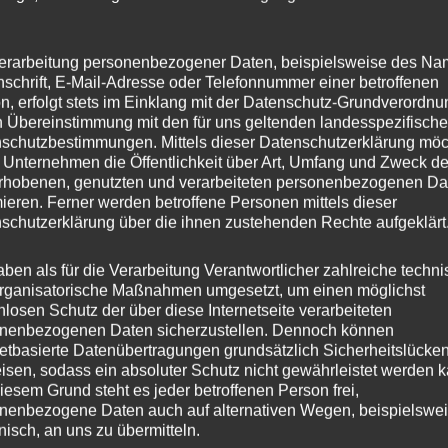
erarbeitung personenbezogener Daten, beispielsweise des Na
nschrift, E-Mail-Adresse oder Telefonnummer einer betroffenen
n, erfolgt stets im Einklang mit der Datenschutz-Grundverordnu
n Übereinstimmung mit den für uns geltenden landesspezifisch
schutzbestimmungen. Mittels dieser Datenschutzerklärung mö
 Unternehmen die Öffentlichkeit über Art, Umfang und Zweck de
rhobenen, genutzten und verarbeiteten personenbezogenen Da
mieren. Ferner werden betroffene Personen mittels dieser
schutzerklärung über die ihnen zustehenden Rechte aufgeklärt
aben als für die Verarbeitung Verantwortlicher zahlreiche techn
rganisatorische Maßnahmen umgesetzt, um einen möglichst
nlosen Schutz der über diese Internetseite verarbeiteten
nenbezogenen Daten sicherzustellen. Dennoch können
netbasierte Datenübertragungen grundsätzlich Sicherheitslücke
isen, sodass ein absoluter Schutz nicht gewährleistet werden k
iesem Grund steht es jeder betroffenen Person frei,
nenbezogene Daten auch auf alternativen Wegen, beispielswe
onisch, an uns zu übermitteln.