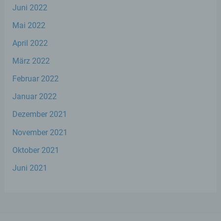
Juni 2022
d) Einschränkung der Verarbeitung
Mai 2022
Einschränkung der Verarbeitung ist die
April 2022
Markierung gespeicherter
personenbezogener Daten mit dem Ziel,
März 2022
ihre künftige Verarbeitung einzuschränken.
Februar 2022
Januar 2022
e) Profiling
Dezember 2021
Profiling ist jede Art der automatisierten
Verarbeitung personenbezogener Daten,
November 2021
die darin besteht, dass diese
personenbezogenen Daten verwendet
Oktober 2021
werden, um bestimmte persönliche
Juni 2021
Aspekte, die sich auf eine natürliche Person
beziehen, zu bewerten, insbesondere, um
Aspekte bezüglich Arbeitsleistung,
wirtschaftlicher Lage, Gesundheit,
persönlicher Vorlieben, Interessen,
Zuverlässigkeit, Verhalten, Aufenthaltsort