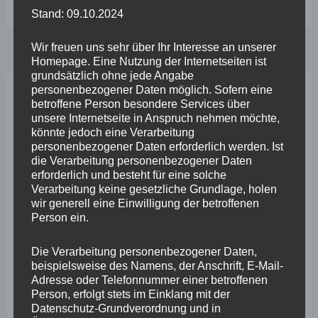
an
Stand: 09.10.2024
Sonn-
Wir freuen uns sehr über Ihr Interesse an unserer
und
Homepage. Eine Nutzung der Internetseiten ist
Feiertagen:
grundsätzlich ohne jede Angabe
personenbezogener Daten möglich. Sofern eine
Landesregierung
betroffene Person besondere Services über
Neueste Beiträge
bezieht
unsere Internetseite in Anspruch nehmen möchte,
könnte jedoch eine Verarbeitung
sich
personenbezogener Daten erforderlich werden. Ist
Wefelscheid lehnt Verfassungsänderung ab
auf
die Verarbeitung personenbezogener Daten
VfL Kesselheim e.V. bittet Stadt um Unterstützung bei
erforderlich und besteht für eine solche
Weimarer
Verarbeitung keine gesetzliche Grundlage, holen
Sanierung des Sportplatzes
Verfassung
wir generell eine Einwilligung der betroffenen
Person ein.
Engstelle in Aachener Straße – Wefelscheid: „Rübenach
erstickt im Verkehr“
Die Verarbeitung personenbezogener Daten,
beispielsweise des Namens, der Anschrift, E-Mail-
Wefelscheid besichtigt Fort Konstantin
Adresse oder Telefonnummer einer betroffenen
Person, erfolgt stets im Einklang mit der
Wefelscheid bei 3-jährigem Jubiläum von Particura
Datenschutz-Grundverordnung und in