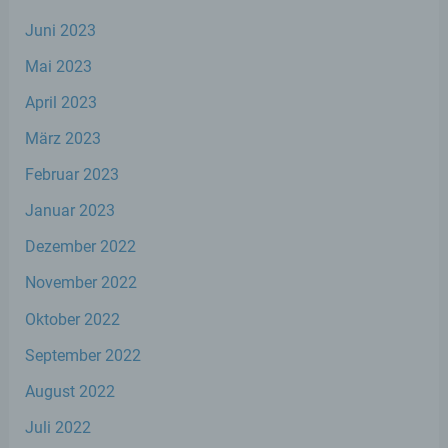
identifizierbare natürliche Person, deren
personenbezogene Daten von dem für die
Juni 2023
Verarbeitung Verantwortlichen verarbeitet
werden.
Mai 2023
April 2023
c) Verarbeitung
März 2023
Februar 2023
Verarbeitung ist jeder mit oder ohne Hilfe
automatisierter Verfahren ausgeführte
Januar 2023
Vorgang oder jede solche Vorgangsreihe im
Zusammenhang mit personenbezogenen
Dezember 2022
Daten wie das Erheben, das Erfassen, die
Organisation, das Ordnen, die Speicherung,
November 2022
die Anpassung oder Veränderung, das
Auslesen, das Abfragen, die Verwendung,
Oktober 2022
die Offenlegung durch Übermittlung,
Verbreitung oder eine andere Form der
September 2022
Bereitstellung, den Abgleich oder die
Verknüpfung, die Einschränkung, das
August 2022
Löschen oder die Vernichtung.
Juli 2022