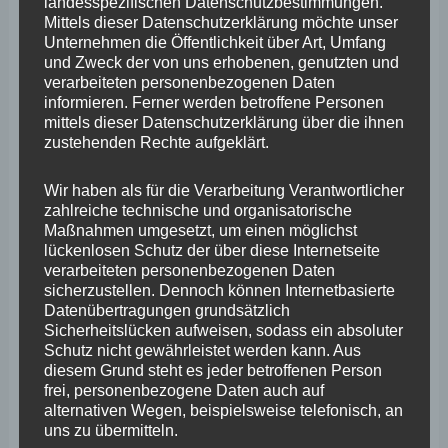
landesspezifischen Datenschutzbestimmungen.
Archiv
Mittels dieser Datenschutzerklärung möchte unser
Unternehmen die Öffentlichkeit über Art, Umfang
und Zweck der von uns erhobenen, genutzten und
April 2026
verarbeiteten personenbezogenen Daten
informieren. Ferner werden betroffene Personen
März 2026
mittels dieser Datenschutzerklärung über die ihnen
zustehenden Rechte aufgeklärt.
Februar 2026
Januar 2026
Wir haben als für die Verarbeitung Verantwortlicher
zahlreiche technische und organisatorische
Dezember 2025
Maßnahmen umgesetzt, um einen möglichst
lückenlosen Schutz der über diese Internetseite
November 2025
verarbeiteten personenbezogenen Daten
sicherzustellen. Dennoch können Internetbasierte
Oktober 2025
Datenübertragungen grundsätzlich
September 2025
Sicherheitslücken aufweisen, sodass ein absoluter
Schutz nicht gewährleistet werden kann. Aus
August 2025
diesem Grund steht es jeder betroffenen Person
frei, personenbezogene Daten auch auf
Juli 2025
alternativen Wegen, beispielsweise telefonisch, an
uns zu übermitteln.
Juni 2025