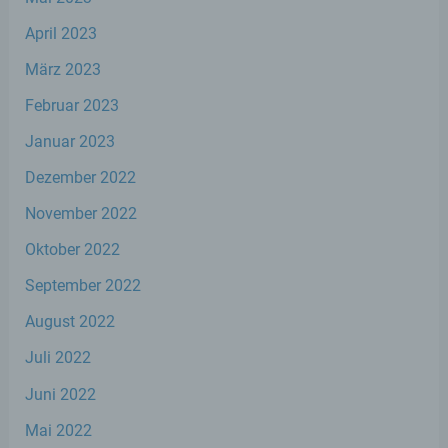
personenbezogene Daten von dem für die
Verarbeitung Verantwortlichen verarbeitet
April 2023
werden.
März 2023
Februar 2023
c) Verarbeitung
Januar 2023
Verarbeitung ist jeder mit oder ohne Hilfe
automatisierter Verfahren ausgeführte
Dezember 2022
Vorgang oder jede solche Vorgangsreihe im
Zusammenhang mit personenbezogenen
November 2022
Daten wie das Erheben, das Erfassen, die
Oktober 2022
Organisation, das Ordnen, die Speicherung,
die Anpassung oder Veränderung, das
September 2022
Auslesen, das Abfragen, die Verwendung,
die Offenlegung durch Übermittlung,
August 2022
Verbreitung oder eine andere Form der
Bereitstellung, den Abgleich oder die
Juli 2022
Verknüpfung, die Einschränkung, das
Löschen oder die Vernichtung.
Juni 2022
Mai 2022