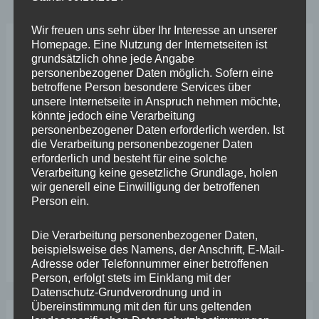
Süs
zum
Wir freuen uns sehr über Ihr Interesse an unserer
Homepage. Eine Nutzung der Internetseiten ist
Amtsantritt
Neueste Beiträge
grundsätzlich ohne jede Angabe
und
personenbezogener Daten möglich. Sofern eine
betroffene Person besondere Services über
informiert
Wefelscheid lehnt Verfassungsänderung ab
unsere Internetseite in Anspruch nehmen möchte,
sich
könnte jedoch eine Verarbeitung
VfL Kesselheim e.V. bittet Stadt um Unterstützung bei
personenbezogener Daten erforderlich werden. Ist
über
die Verarbeitung personenbezogener Daten
Sanierung des Sportplatzes
Pilotprojekt
erforderlich und besteht für eine solche
Engstelle in Aachener Straße – Wefelscheid: „Rübenach
Verarbeitung keine gesetzliche Grundlage, holen
„Bezirksdienst“
wir generell eine Einwilligung der betroffenen
erstickt im Verkehr“
Person ein.
Wefelscheid besichtigt Fort Konstantin
Die Verarbeitung personenbezogener Daten,
Wefelscheid bei 3-jährigem Jubiläum von Particura
beispielsweise des Namens, der Anschrift, E-Mail-
Adresse oder Telefonnummer einer betroffenen
Person, erfolgt stets im Einklang mit der
Datenschutz-Grundverordnung und in
Übereinstimmung mit den für uns geltenden