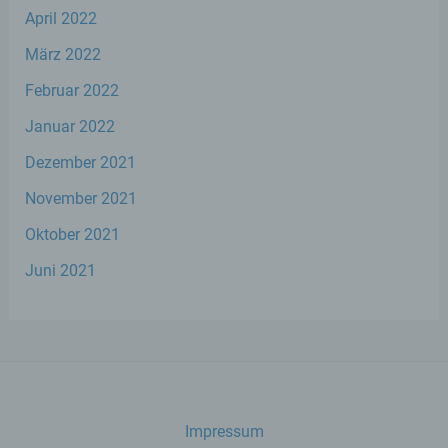
d) Einschränkung der Verarbeitung
April 2022
Einschränkung der Verarbeitung ist die
März 2022
Markierung gespeicherter
personenbezogener Daten mit dem Ziel,
Februar 2022
ihre künftige Verarbeitung einzuschränken.
Januar 2022
Dezember 2021
e) Profiling
November 2021
Profiling ist jede Art der automatisierten
Oktober 2021
Verarbeitung personenbezogener Daten,
die darin besteht, dass diese
Juni 2021
personenbezogenen Daten verwendet
werden, um bestimmte persönliche
Aspekte, die sich auf eine natürliche Person
beziehen, zu bewerten, insbesondere, um
Aspekte bezüglich Arbeitsleistung,
wirtschaftlicher Lage, Gesundheit,
persönlicher Vorlieben, Interessen,
Zuverlässigkeit, Verhalten, Aufenthaltsort
oder Ortswechsel dieser natürlichen Person
Impressum