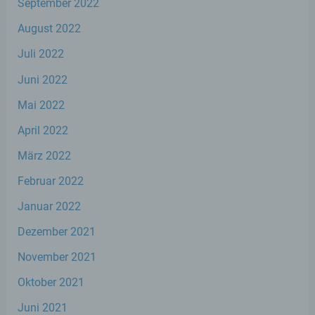
September 2022
August 2022
d) Einschränkung der Verarbeitung
Juli 2022
Einschränkung der Verarbeitung ist die
Juni 2022
Markierung gespeicherter
personenbezogener Daten mit dem Ziel,
Mai 2022
ihre künftige Verarbeitung einzuschränken.
April 2022
März 2022
e) Profiling
Februar 2022
Profiling ist jede Art der automatisierten
Januar 2022
Verarbeitung personenbezogener Daten,
die darin besteht, dass diese
Dezember 2021
personenbezogenen Daten verwendet
werden, um bestimmte persönliche
November 2021
Aspekte, die sich auf eine natürliche Person
beziehen, zu bewerten, insbesondere, um
Oktober 2021
Aspekte bezüglich Arbeitsleistung,
wirtschaftlicher Lage, Gesundheit,
Juni 2021