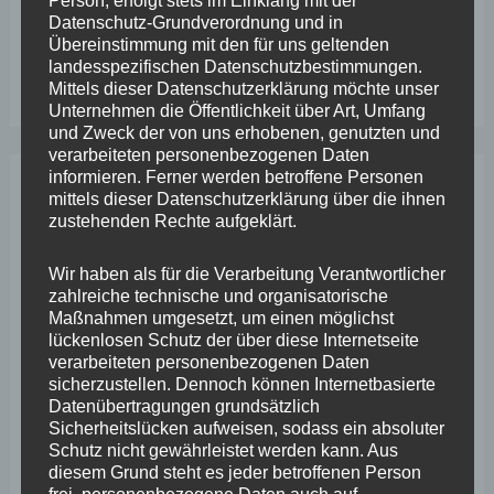
Person, erfolgt stets im Einklang mit der
Datenschutz-Grundverordnung und in
dem
Wefelscheid besichtigt Fort Konstantin
Übereinstimmung mit den für uns geltenden
Plateau
landesspezifischen Datenschutzbestimmungen.
Wefelscheid bei 3-jährigem Jubiläum von Particura
Mittels dieser Datenschutzerklärung möchte unser
der
Unternehmen die Öffentlichkeit über Art, Umfang
Festung
und Zweck der von uns erhobenen, genutzten und
verarbeiteten personenbezogenen Daten
Ehrenbreitstein
informieren. Ferner werden betroffene Personen
mittels dieser Datenschutzerklärung über die ihnen
Archiv
zustehenden Rechte aufgeklärt.
April 2026
Wir haben als für die Verarbeitung Verantwortlicher
zahlreiche technische und organisatorische
März 2026
Maßnahmen umgesetzt, um einen möglichst
lückenlosen Schutz der über diese Internetseite
Februar 2026
verarbeiteten personenbezogenen Daten
sicherzustellen. Dennoch können Internetbasierte
Januar 2026
Datenübertragungen grundsätzlich
Dezember 2025
Sicherheitslücken aufweisen, sodass ein absoluter
Schutz nicht gewährleistet werden kann. Aus
November 2025
diesem Grund steht es jeder betroffenen Person