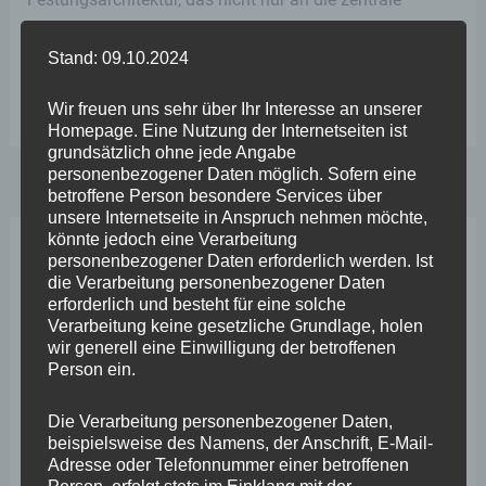
Wasserversorgung der Festung […]
Stand: 09.10.2024
Bedeutenden
Weiterlesen
Wir freuen uns sehr über Ihr Interesse an unserer
kulturhistorischen
Homepage. Eine Nutzung der Internetseiten ist
grundsätzlich ohne jede Angabe
Ort
personenbezogener Daten möglich. Sofern eine
erhalten
betroffene Person besondere Services über
unsere Internetseite in Anspruch nehmen möchte,
und
könnte jedoch eine Verarbeitung
würdigen
personenbezogener Daten erforderlich werden. Ist
Neueste Beiträge
die Verarbeitung personenbezogener Daten
–
erforderlich und besteht für eine solche
Zustand
Verarbeitung keine gesetzliche Grundlage, holen
Wefelscheid lehnt Verfassungsänderung ab
wir generell eine Einwilligung der betroffenen
und
VfL Kesselheim e.V. bittet Stadt um Unterstützung bei
Person ein.
Zukunft
Sanierung des Sportplatzes
des
Die Verarbeitung personenbezogener Daten,
beispielsweise des Namens, der Anschrift, E-Mail-
Engstelle in Aachener Straße – Wefelscheid: „Rübenach
Brunnendenkmals
Adresse oder Telefonnummer einer betroffenen
erstickt im Verkehr“
auf