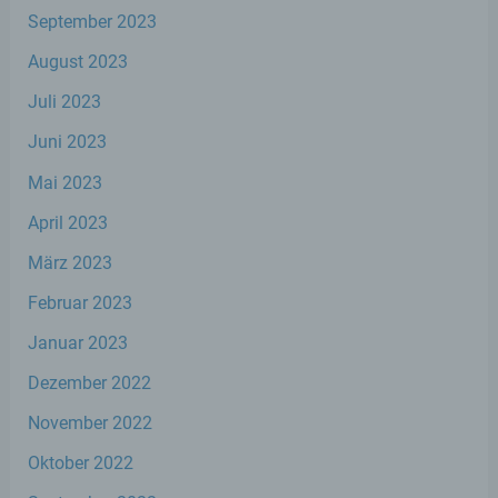
September 2023
Betroffene Person ist jede identifizierte oder
identifizierbare natürliche Person, deren
August 2023
personenbezogene Daten von dem für die
Verarbeitung Verantwortlichen verarbeitet
Juli 2023
werden.
Juni 2023
Mai 2023
c) Verarbeitung
April 2023
Verarbeitung ist jeder mit oder ohne Hilfe
automatisierter Verfahren ausgeführte
März 2023
Vorgang oder jede solche Vorgangsreihe im
Zusammenhang mit personenbezogenen
Februar 2023
Daten wie das Erheben, das Erfassen, die
Januar 2023
Organisation, das Ordnen, die Speicherung,
die Anpassung oder Veränderung, das
Dezember 2022
Auslesen, das Abfragen, die Verwendung,
die Offenlegung durch Übermittlung,
November 2022
Verbreitung oder eine andere Form der
Bereitstellung, den Abgleich oder die
Oktober 2022
Verknüpfung, die Einschränkung, das
Löschen oder die Vernichtung.