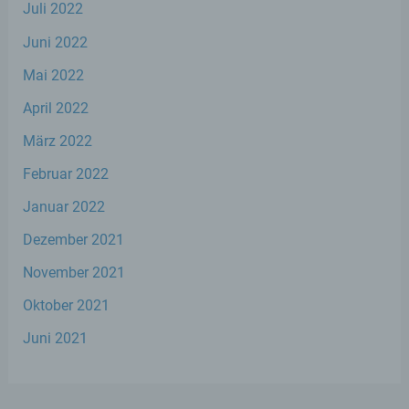
Juli 2022
d) Einschränkung der Verarbeitung
Juni 2022
Mai 2022
Einschränkung der Verarbeitung ist die
Markierung gespeicherter
April 2022
personenbezogener Daten mit dem Ziel,
ihre künftige Verarbeitung einzuschränken.
März 2022
Februar 2022
e) Profiling
Januar 2022
Profiling ist jede Art der automatisierten
Dezember 2021
Verarbeitung personenbezogener Daten,
die darin besteht, dass diese
November 2021
personenbezogenen Daten verwendet
werden, um bestimmte persönliche
Oktober 2021
Aspekte, die sich auf eine natürliche Person
Juni 2021
beziehen, zu bewerten, insbesondere, um
Aspekte bezüglich Arbeitsleistung,
wirtschaftlicher Lage, Gesundheit,
persönlicher Vorlieben, Interessen,
Zuverlässigkeit, Verhalten, Aufenthaltsort