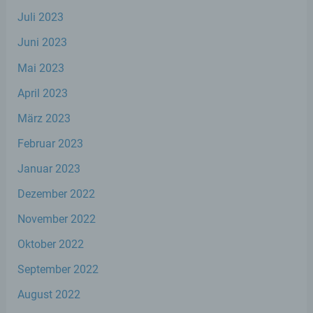
identifizierbare natürliche Person, deren
Juli 2023
personenbezogene Daten von dem für die
Verarbeitung Verantwortlichen verarbeitet
Juni 2023
werden.
Mai 2023
April 2023
c) Verarbeitung
März 2023
Verarbeitung ist jeder mit oder ohne Hilfe
Februar 2023
automatisierter Verfahren ausgeführte
Vorgang oder jede solche Vorgangsreihe im
Januar 2023
Zusammenhang mit personenbezogenen
Daten wie das Erheben, das Erfassen, die
Dezember 2022
Organisation, das Ordnen, die Speicherung,
die Anpassung oder Veränderung, das
November 2022
Auslesen, das Abfragen, die Verwendung,
die Offenlegung durch Übermittlung,
Oktober 2022
Verbreitung oder eine andere Form der
Bereitstellung, den Abgleich oder die
September 2022
Verknüpfung, die Einschränkung, das
Löschen oder die Vernichtung.
August 2022