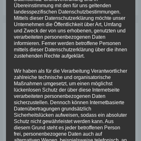
Übereinstimmung mit den für uns geltenden
der
landesspezifischen Datenschutzbestimmungen.
Festung
Mittels dieser Datenschutzerklärung möchte unser
Unternehmen die Öffentlichkeit über Art, Umfang
Ehrenbreitstein
und Zweck der von uns erhobenen, genutzten und
Archiv
verarbeiteten personenbezogenen Daten
informieren. Ferner werden betroffene Personen
mittels dieser Datenschutzerklärung über die ihnen
April 2026
zustehenden Rechte aufgeklärt.
März 2026
Wir haben als für die Verarbeitung Verantwortlicher
zahlreiche technische und organisatorische
Februar 2026
Maßnahmen umgesetzt, um einen möglichst
lückenlosen Schutz der über diese Internetseite
Januar 2026
verarbeiteten personenbezogenen Daten
Dezember 2025
sicherzustellen. Dennoch können Internetbasierte
Datenübertragungen grundsätzlich
November 2025
Sicherheitslücken aufweisen, sodass ein absoluter
Schutz nicht gewährleistet werden kann. Aus
Oktober 2025
diesem Grund steht es jeder betroffenen Person
frei, personenbezogene Daten auch auf
September 2025
alternativen Wegen, beispielsweise telefonisch, an