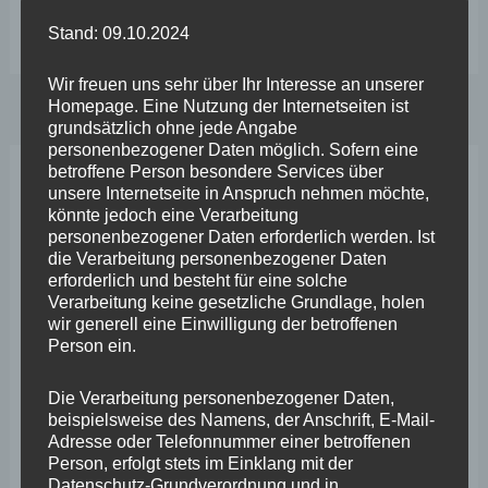
Bedeutenden
Weiterlesen
Stand: 09.10.2024
kulturhistorischen
Ort
Wir freuen uns sehr über Ihr Interesse an unserer
Homepage. Eine Nutzung der Internetseiten ist
erhalten
grundsätzlich ohne jede Angabe
und
personenbezogener Daten möglich. Sofern eine
betroffene Person besondere Services über
würdigen
unsere Internetseite in Anspruch nehmen möchte,
Neueste Beiträge
–
könnte jedoch eine Verarbeitung
personenbezogener Daten erforderlich werden. Ist
Zustand
die Verarbeitung personenbezogener Daten
Wefelscheid lehnt Verfassungsänderung ab
und
erforderlich und besteht für eine solche
VfL Kesselheim e.V. bittet Stadt um Unterstützung bei
Verarbeitung keine gesetzliche Grundlage, holen
Zukunft
wir generell eine Einwilligung der betroffenen
Sanierung des Sportplatzes
des
Person ein.
Engstelle in Aachener Straße – Wefelscheid: „Rübenach
Brunnendenkmals
Die Verarbeitung personenbezogener Daten,
erstickt im Verkehr“
auf
beispielsweise des Namens, der Anschrift, E-Mail-
Adresse oder Telefonnummer einer betroffenen
dem
Wefelscheid besichtigt Fort Konstantin
Person, erfolgt stets im Einklang mit der
Plateau
Datenschutz-Grundverordnung und in
Wefelscheid bei 3-jährigem Jubiläum von Particura