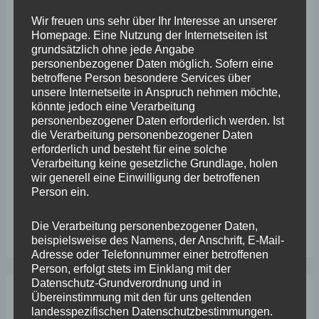
Rehabilitation
Wir freuen uns sehr über Ihr Interesse an unserer
von
Neueste Beiträge
Homepage. Eine Nutzung der Internetseiten ist
Menschen
grundsätzlich ohne jede Angabe
personenbezogener Daten möglich. Sofern eine
mit
Wefelscheid lehnt Verfassungsänderung ab
betroffene Person besondere Services über
Hirnschädigungen
unsere Internetseite in Anspruch nehmen möchte,
VfL Kesselheim e.V. bittet Stadt um Unterstützung bei
könnte jedoch eine Verarbeitung
personenbezogener Daten erforderlich werden. Ist
Sanierung des Sportplatzes
die Verarbeitung personenbezogener Daten
Engstelle in Aachener Straße – Wefelscheid: „Rübenach
erforderlich und besteht für eine solche
Verarbeitung keine gesetzliche Grundlage, holen
erstickt im Verkehr“
wir generell eine Einwilligung der betroffenen
Person ein.
Wefelscheid besichtigt Fort Konstantin
Wefelscheid bei 3-jährigem Jubiläum von Particura
Die Verarbeitung personenbezogener Daten,
beispielsweise des Namens, der Anschrift, E-Mail-
Adresse oder Telefonnummer einer betroffenen
Person, erfolgt stets im Einklang mit der
Datenschutz-Grundverordnung und in
Übereinstimmung mit den für uns geltenden
Archiv
landesspezifischen Datenschutzbestimmungen.