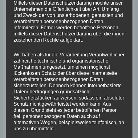
Mittels dieser Datenschutzerklärung möchte unser
Unternehmen die Öffentlichkeit über Art, Umfang
April 2026
und Zweck der von uns erhobenen, genutzten und
verarbeiteten personenbezogenen Daten
März 2026
informieren. Ferner werden betroffene Personen
mittels dieser Datenschutzerklärung über die ihnen
Februar 2026
zustehenden Rechte aufgeklärt.
Januar 2026
Wir haben als für die Verarbeitung Verantwortlicher
Dezember 2025
zahlreiche technische und organisatorische
Maßnahmen umgesetzt, um einen möglichst
November 2025
lückenlosen Schutz der über diese Internetseite
verarbeiteten personenbezogenen Daten
Oktober 2025
sicherzustellen. Dennoch können Internetbasierte
September 2025
Datenübertragungen grundsätzlich
Sicherheitslücken aufweisen, sodass ein absoluter
August 2025
Schutz nicht gewährleistet werden kann. Aus
diesem Grund steht es jeder betroffenen Person
Juli 2025
frei, personenbezogene Daten auch auf
alternativen Wegen, beispielsweise telefonisch, an
Juni 2025
uns zu übermitteln.
Mai 2025