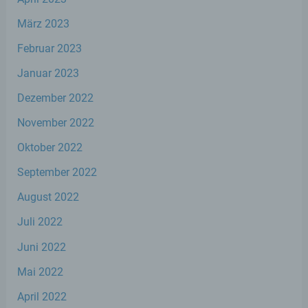
Verarbeitung Verantwortlichen verarbeitet
werden.
März 2023
Februar 2023
c) Verarbeitung
Januar 2023
Dezember 2022
Verarbeitung ist jeder mit oder ohne Hilfe
automatisierter Verfahren ausgeführte
November 2022
Vorgang oder jede solche Vorgangsreihe im
Zusammenhang mit personenbezogenen
Oktober 2022
Daten wie das Erheben, das Erfassen, die
Organisation, das Ordnen, die Speicherung,
September 2022
die Anpassung oder Veränderung, das
Auslesen, das Abfragen, die Verwendung,
August 2022
die Offenlegung durch Übermittlung,
Verbreitung oder eine andere Form der
Juli 2022
Bereitstellung, den Abgleich oder die
Verknüpfung, die Einschränkung, das
Juni 2022
Löschen oder die Vernichtung.
Mai 2022
April 2022
d) Einschränkung der Verarbeitung