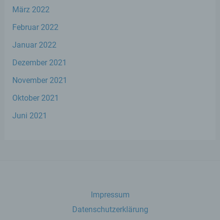
März 2022
Einschränkung der Verarbeitung ist die
Februar 2022
Markierung gespeicherter
personenbezogener Daten mit dem Ziel,
Januar 2022
ihre künftige Verarbeitung einzuschränken.
Dezember 2021
e) Profiling
November 2021
Oktober 2021
Profiling ist jede Art der automatisierten
Verarbeitung personenbezogener Daten,
Juni 2021
die darin besteht, dass diese
personenbezogenen Daten verwendet
werden, um bestimmte persönliche
Aspekte, die sich auf eine natürliche Person
beziehen, zu bewerten, insbesondere, um
Aspekte bezüglich Arbeitsleistung,
wirtschaftlicher Lage, Gesundheit,
persönlicher Vorlieben, Interessen,
Impressum
Zuverlässigkeit, Verhalten, Aufenthaltsort
oder Ortswechsel dieser natürlichen Person
Datenschutzerklärung
zu analysieren oder vorherzusagen.