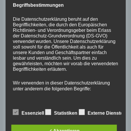
Begriffsbestimmungen
April 2025
März 2025
Die Datenschutzerklärung beruht auf den
Begrifflichkeiten, die durch den Europäischen
Februar 2025
Richtlinien- und Verordnungsgeber beim Erlass
der Datenschutz-Grundverordnung (DS-GVO)
Januar 2025
verwendet wurden. Unsere Datenschutzerklärung
soll sowohl für die Öffentlichkeit als auch für
Dezember 2024
unsere Kunden und Geschäftspartner einfach
lesbar und verständlich sein. Um dies zu
November 2024
gewährleisten, möchten wir vorab die verwendeten
Begrifflichkeiten erläutern.
Oktober 2024
September 2024
Wir verwenden in dieser Datenschutzerklärung
unter anderem die folgenden Begriffe:
August 2024
Juli 2024
Essenziell
Statistiken
Externe Dienste
Juni 2024
a) personenbezogene Daten
Mai 2024
Personenbezogene Daten sind alle
✓ Akzeptieren