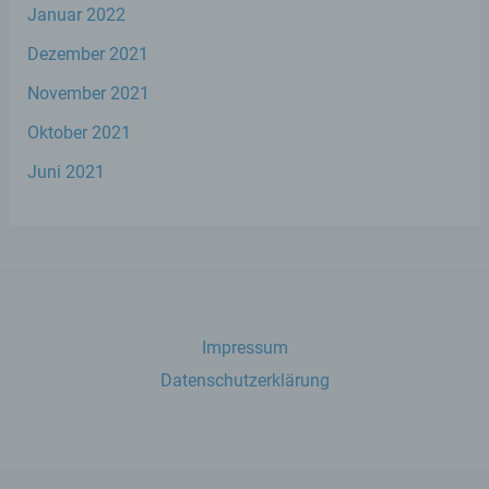
beziehen, zu bewerten, insbesondere, um
Januar 2022
Aspekte bezüglich Arbeitsleistung,
wirtschaftlicher Lage, Gesundheit,
Dezember 2021
persönlicher Vorlieben, Interessen,
Zuverlässigkeit, Verhalten, Aufenthaltsort
November 2021
oder Ortswechsel dieser natürlichen Person
zu analysieren oder vorherzusagen.
Oktober 2021
Juni 2021
f) Pseudonymisierung
Pseudonymisierung ist die Verarbeitung
personenbezogener Daten in einer Weise,
auf welche die personenbezogenen Daten
ohne Hinzuziehung zusätzlicher
Informationen nicht mehr einer spezifischen
Impressum
betroffenen Person zugeordnet werden
können, sofern diese zusätzlichen
Datenschutzerklärung
Informationen gesondert aufbewahrt
werden und technischen und
organisatorischen Maßnahmen unterliegen,
die gewährleisten, dass die
personenbezogenen Daten nicht einer