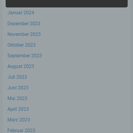
Februar 2024
b) betroffene Person
Januar 2024
Dezember 2023
Betroffene Person ist jede identifizierte oder
identifizierbare natürliche Person, deren
November 2023
personenbezogene Daten von dem für die
Verarbeitung Verantwortlichen verarbeitet
Oktober 2023
werden.
September 2023
August 2023
c) Verarbeitung
Juli 2023
Verarbeitung ist jeder mit oder ohne Hilfe
automatisierter Verfahren ausgeführte
Juni 2023
Vorgang oder jede solche Vorgangsreihe im
Zusammenhang mit personenbezogenen
Mai 2023
Daten wie das Erheben, das Erfassen, die
Organisation, das Ordnen, die Speicherung,
April 2023
die Anpassung oder Veränderung, das
März 2023
Auslesen, das Abfragen, die Verwendung,
die Offenlegung durch Übermittlung,
Februar 2023
Verbreitung oder eine andere Form der