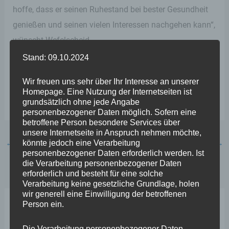
hoffe, dass er seinen Ruhestand bei bester Gesundheit
genießen und seinen vielen Interessen nachgehen kann“,
wünscht Wefelscheid.
Stand: 09.10.2024
„Dem Nachfolger wünsche ich viel Erfolg und alles Gute
Wir freuen uns sehr über Ihr Interesse an unserer
für diese herausfordernde Aufgabe und freue mich auf
Homepage. Eine Nutzung der Internetseiten ist
eine gute Zusammenarbeit für unser schönes Koblenz.“
grundsätzlich ohne jede Angabe
personenbezogener Daten möglich. Sofern eine
betroffene Person besondere Services über
unsere Internetseite in Anspruch nehmen möchte,
←
Vorheriger Beitrag
Nächster Beitrag
→
könnte jedoch eine Verarbeitung
personenbezogener Daten erforderlich werden. Ist
die Verarbeitung personenbezogener Daten
erforderlich und besteht für eine solche
Verarbeitung keine gesetzliche Grundlage, holen
wir generell eine Einwilligung der betroffenen
Person ein.
Neueste Beiträge
Die Verarbeitung personenbezogener Daten,