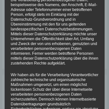
beispielsweise des Namens, der Anschrift, E-Mail-
Wefelscheid lehnt Verfassungsänderung ab
Adresse oder Telefonnummer einer betroffenen
Person, erfolgt stets im Einklang mit der
VfL Kesselheim e.V. bittet Stadt um Unterstützung bei
Datenschutz-Grundverordnung und in
Sanierung des Sportplatzes
Übereinstimmung mit den für uns geltenden
landesspezifischen Datenschutzbestimmungen.
Engstelle in Aachener Straße – Wefelscheid: „Rübenach
Mittels dieser Datenschutzerklärung möchte unser
Unternehmen die Öffentlichkeit über Art, Umfang
erstickt im Verkehr“
und Zweck der von uns erhobenen, genutzten und
Wefelscheid besichtigt Fort Konstantin
verarbeiteten personenbezogenen Daten
informieren. Ferner werden betroffene Personen
Wefelscheid bei 3-jährigem Jubiläum von Particura
mittels dieser Datenschutzerklärung über die ihnen
zustehenden Rechte aufgeklärt.
Wir haben als für die Verarbeitung Verantwortlicher
zahlreiche technische und organisatorische
Maßnahmen umgesetzt, um einen möglichst
Archiv
lückenlosen Schutz der über diese Internetseite
verarbeiteten personenbezogenen Daten
sicherzustellen. Dennoch können Internetbasierte
April 2026
Datenübertragungen grundsätzlich
Sicherheitslücken aufweisen, sodass ein absoluter