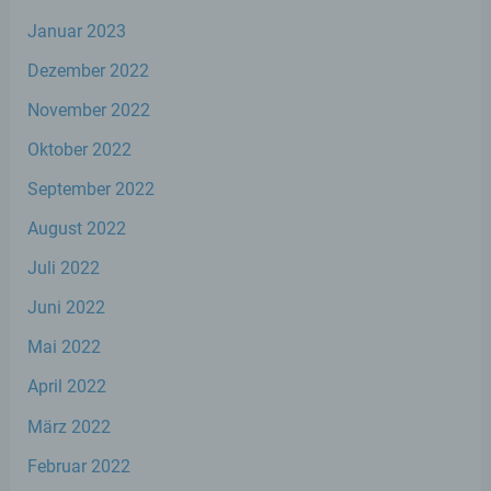
Bereitstellung, den Abgleich oder die
Januar 2023
Verknüpfung, die Einschränkung, das
Löschen oder die Vernichtung.
Dezember 2022
November 2022
d) Einschränkung der Verarbeitung
Oktober 2022
Einschränkung der Verarbeitung ist die
September 2022
Markierung gespeicherter
personenbezogener Daten mit dem Ziel,
August 2022
ihre künftige Verarbeitung einzuschränken.
Juli 2022
Juni 2022
e) Profiling
Mai 2022
Profiling ist jede Art der automatisierten
April 2022
Verarbeitung personenbezogener Daten,
die darin besteht, dass diese
März 2022
personenbezogenen Daten verwendet
werden, um bestimmte persönliche
Februar 2022
Aspekte, die sich auf eine natürliche Person