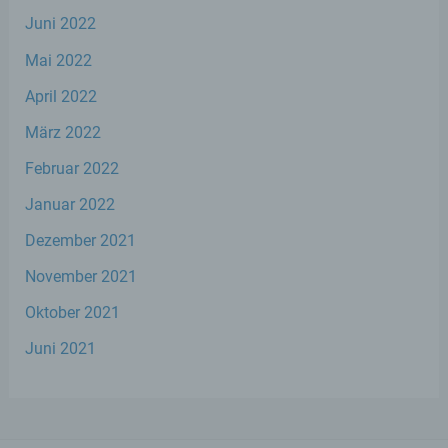
Juni 2022
d) Einschränkung der Verarbeitung
Mai 2022
Einschränkung der Verarbeitung ist die
April 2022
Markierung gespeicherter
personenbezogener Daten mit dem Ziel,
März 2022
ihre künftige Verarbeitung einzuschränken.
Februar 2022
e) Profiling
Januar 2022
Dezember 2021
Profiling ist jede Art der automatisierten
Verarbeitung personenbezogener Daten,
November 2021
die darin besteht, dass diese
personenbezogenen Daten verwendet
Oktober 2021
werden, um bestimmte persönliche
Aspekte, die sich auf eine natürliche Person
Juni 2021
beziehen, zu bewerten, insbesondere, um
Aspekte bezüglich Arbeitsleistung,
wirtschaftlicher Lage, Gesundheit,
persönlicher Vorlieben, Interessen,
Zuverlässigkeit, Verhalten, Aufenthaltsort