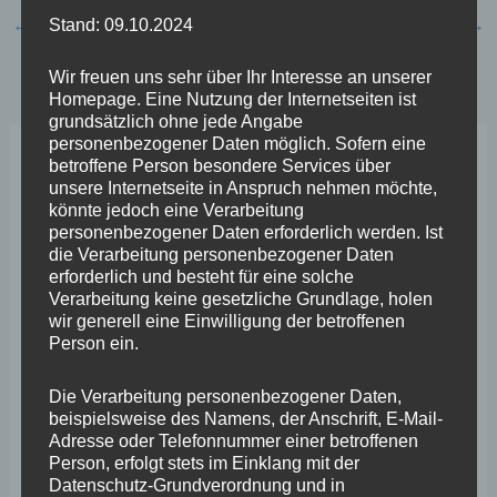
Stand: 09.10.2024
←
Vorheriger Beitrag
Nächster Beitrag
→
Wir freuen uns sehr über Ihr Interesse an unserer
Homepage. Eine Nutzung der Internetseiten ist
grundsätzlich ohne jede Angabe
personenbezogener Daten möglich. Sofern eine
betroffene Person besondere Services über
Neueste Beiträge
unsere Internetseite in Anspruch nehmen möchte,
könnte jedoch eine Verarbeitung
personenbezogener Daten erforderlich werden. Ist
Wefelscheid lehnt Verfassungsänderung ab
die Verarbeitung personenbezogener Daten
erforderlich und besteht für eine solche
VfL Kesselheim e.V. bittet Stadt um Unterstützung bei
Verarbeitung keine gesetzliche Grundlage, holen
Sanierung des Sportplatzes
wir generell eine Einwilligung der betroffenen
Person ein.
Engstelle in Aachener Straße – Wefelscheid: „Rübenach
erstickt im Verkehr“
Die Verarbeitung personenbezogener Daten,
beispielsweise des Namens, der Anschrift, E-Mail-
Wefelscheid besichtigt Fort Konstantin
Adresse oder Telefonnummer einer betroffenen
Person, erfolgt stets im Einklang mit der
Wefelscheid bei 3-jährigem Jubiläum von Particura
Datenschutz-Grundverordnung und in