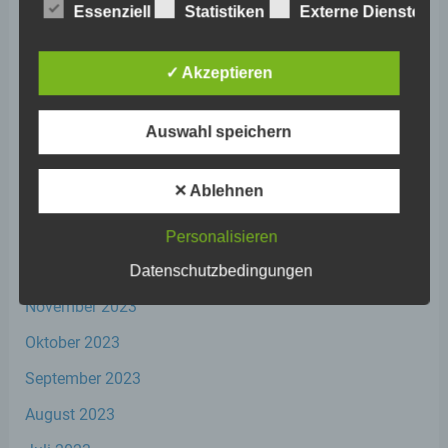
Essenziell
Statistiken
Externe Dienste
Juli 2024
Personenbezogene Daten sind alle
Juni 2024
Informationen, die sich auf eine identifizierte
✓ Akzeptieren
oder identifizierbare natürliche Person (im
Mai 2024
Folgenden „betroffene Person") beziehen.
Als identifizierbar wird eine natürliche
April 2024
Auswahl speichern
Person angesehen, die direkt oder indirekt,
insbesondere mittels Zuordnung zu einer
März 2024
Kennung wie einem Namen, zu einer
Kennnummer, zu Standortdaten, zu einer
✕ Ablehnen
Februar 2024
Online-Kennung oder zu einem oder
mehreren besonderen Merkmalen, die
Januar 2024
Personalisieren
Ausdruck der physischen, physiologischen,
genetischen, psychischen, wirtschaftlichen,
Dezember 2023
Datenschutzbedingungen
kulturellen oder sozialen Identität dieser
natürlichen Person sind, identifiziert werden
November 2023
kann.
Oktober 2023
September 2023
b) betroffene Person
August 2023
Betroffene Person ist jede identifizierte oder