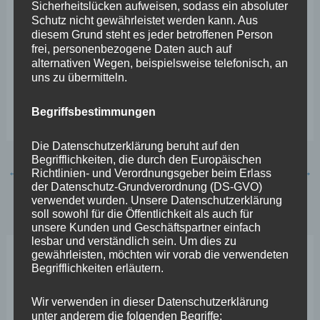
können.“
Sicherheitslücken aufweisen, sodass ein absoluter
Schutz nicht gewährleistet werden kann. Aus
„Es bleibt nun zu untersuchen, wer in Land und
diesem Grund steht es jeder betroffenen Person
Landkreis konkret für die eingegangene
frei, personenbezogene Daten auch auf
alternativen Wegen, beispielsweise telefonisch, an
Wettereinschätzung zuständig war und warum
uns zu übermitteln.
nicht der absehbaren Wetterlage entsprechend
Begriffsbestimmungen
früher und klarer gewarnt wurde.“
Die Datenschutzerklärung beruht auf den
Begrifflichkeiten, die durch den Europäischen
←
Vorheriger Beitrag
Nächster Beitrag
→
Richtlinien- und Verordnungsgeber beim Erlass
der Datenschutz-Grundverordnung (DS-GVO)
verwendet wurden. Unsere Datenschutzerklärung
soll sowohl für die Öffentlichkeit als auch für
unsere Kunden und Geschäftspartner einfach
lesbar und verständlich sein. Um dies zu
gewährleisten, möchten wir vorab die verwendeten
Neueste Beiträge
Begrifflichkeiten erläutern.
Wir verwenden in dieser Datenschutzerklärung
Wefelscheid lehnt Verfassungsänderung ab
unter anderem die folgenden Begriffe: