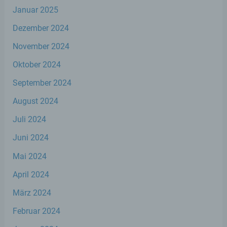
Verbreitung oder eine andere Form der
Januar 2025
Bereitstellung, den Abgleich oder die
Verknüpfung, die Einschränkung, das
Dezember 2024
Löschen oder die Vernichtung.
November 2024
Oktober 2024
d) Einschränkung der Verarbeitung
September 2024
Einschränkung der Verarbeitung ist die
Markierung gespeicherter
August 2024
personenbezogener Daten mit dem Ziel,
ihre künftige Verarbeitung einzuschränken.
Juli 2024
Juni 2024
e) Profiling
Mai 2024
April 2024
Profiling ist jede Art der automatisierten
Verarbeitung personenbezogener Daten,
März 2024
die darin besteht, dass diese
personenbezogenen Daten verwendet
Februar 2024
werden, um bestimmte persönliche
Aspekte, die sich auf eine natürliche Person