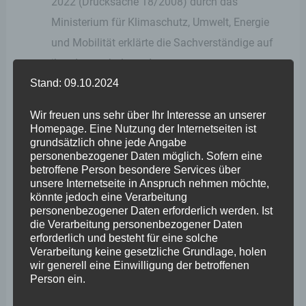
2022 (Drucksache 18/2008) durch das
Ministerium für Klimaschutz, Umwelt, Energie
und Mobilität erklärte die Sachverständige auf
ihre dort enthaltene Aussage zur
Stand: 09.10.2024
Unvorstellbarkeit der Größenordnung der Flut, die
Aussage in der dort niedergelegten Form nicht
Wir freuen uns sehr über Ihr Interesse an unserer
getroffen zu haben. Der Widerspruch zwischen
Homepage. Eine Nutzung der Internetseiten ist
grundsätzlich ohne jede Angabe
der dortigen Antwort der Landesregierung über
personenbezogener Daten möglich. Sofern eine
getroffene Aussagen der Sachverständigen und
betroffene Person besondere Services über
unsere Internetseite in Anspruch nehmen möchte,
deren Erklärung in der heutigen Anhörung bedarf
könnte jedoch eine Verarbeitung
zeitnah weiterer Aufklärung.“
personenbezogener Daten erforderlich werden. Ist
die Verarbeitung personenbezogener Daten
„Der Sachverständige Jörg Kachelmann stellte
erforderlich und besteht für eine solche
für mich klar heraus, dass auf Grundlage der
Verarbeitung keine gesetzliche Grundlage, holen
wir generell eine Einwilligung der betroffenen
Wettermodelle bereits am Sonntag, 11. Juli 2021,
Person ein.
zumindest aber am Montag, 12. Juli, die ersten