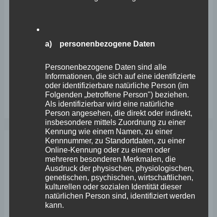
VfL Kesselheim e.V. bittet Stadt um Unterstützung bei
Sanierung des Sportplatzes
a) personenbezogene Daten
Engstelle in Aachener Straße – Wefelscheid: „Rübenach
erstickt im Verkehr“
Personenbezogene Daten sind alle
Informationen, die sich auf eine identifizierte
Wefelscheid besichtigt Fort Konstantin
oder identifizierbare natürliche Person (im
Wefelscheid bei 3-jährigem Jubiläum von Particura
Folgenden „betroffene Person") beziehen.
Als identifizierbar wird eine natürliche
Person angesehen, die direkt oder indirekt,
insbesondere mittels Zuordnung zu einer
Kennung wie einem Namen, zu einer
Kennnummer, zu Standortdaten, zu einer
Online-Kennung oder zu einem oder
Archiv
mehreren besonderen Merkmalen, die
Ausdruck der physischen, physiologischen,
genetischen, psychischen, wirtschaftlichen,
April 2026
kulturellen oder sozialen Identität dieser
natürlichen Person sind, identifiziert werden
März 2026
kann.
Februar 2026