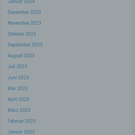
Januar 2024
beziehen, zu bewerten, insbesondere, um
Aspekte bezüglich Arbeitsleistung,
Dezember 2023
wirtschaftlicher Lage, Gesundheit,
persönlicher Vorlieben, Interessen,
November 2023
Zuverlässigkeit, Verhalten, Aufenthaltsort
oder Ortswechsel dieser natürlichen Person
Oktober 2023
zu analysieren oder vorherzusagen.
September 2023
August 2023
f) Pseudonymisierung
Juli 2023
Pseudonymisierung ist die Verarbeitung
Juni 2023
personenbezogener Daten in einer Weise,
auf welche die personenbezogenen Daten
Mai 2023
ohne Hinzuziehung zusätzlicher
Informationen nicht mehr einer spezifischen
April 2023
betroffenen Person zugeordnet werden
können, sofern diese zusätzlichen
März 2023
Informationen gesondert aufbewahrt
werden und technischen und
Februar 2023
organisatorischen Maßnahmen unterliegen,
die gewährleisten, dass die
Januar 2023