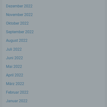
personenbezogenen Daten nicht einer
identifizierten oder identifizierbaren
Dezember 2022
natürlichen Person zugewiesen werden.
November 2022
Oktober 2022
g) Verantwortlicher oder für die
Verarbeitung Verantwortlicher
September 2022
August 2022
Verantwortlicher oder für die Verarbeitung
Verantwortlicher ist die natürliche oder
Juli 2022
juristische Person, Behörde, Einrichtung
oder andere Stelle, die allein oder
Juni 2022
gemeinsam mit anderen über die Zwecke
und Mittel der Verarbeitung von
Mai 2022
personenbezogenen Daten entscheidet.
Sind die Zwecke und Mittel dieser
April 2022
Verarbeitung durch das Unionsrecht oder
das Recht der Mitgliedstaaten vorgegeben,
März 2022
so kann der Verantwortliche
beziehungsweise können die bestimmten
Februar 2022
Kriterien seiner Benennung nach dem
Januar 2022
Unionsrecht oder dem Recht der
Mitgliedstaaten vorgesehen werden.