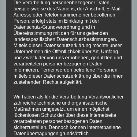
Maßnahmen zur Vorbereitung, wenn auch noch
Die Verarbeitung personenbezogener Daten,
beispielsweise des Namens, der Anschrift, E-Mail-
nicht der Durchführung, einer Evakuierung der
Adresse oder Telefonnummer einer betroffenen
später entsprechend betroffenen Gebiete der Eifel
Person, erfolgt stets im Einklang mit der
Datenschutz-Grundverordnung und in
vorzunehmen gewesen wäre. Spätestens am
Übereinstimmung mit den für uns geltenden
späten Vormittag des 14. Juli gegen 11 Uhr hätte
landesspezifischen Datenschutzbestimmungen.
Mittels dieser Datenschutzerklärung möchte unser
zudem eine hundertprozentige Sicherheit der
Unternehmen die Öffentlichkeit über Art, Umfang
Betroffenheit des Bereichs des Ahrtals
und Zweck der von uns erhobenen, genutzten und
verarbeiteten personenbezogenen Daten
angenommen werden können. Es hätten dann
informieren. Ferner werden betroffene Personen
noch mehrere Stunden Zeit bestanden, um zu
mittels dieser Datenschutzerklärung über die ihnen
zustehenden Rechte aufgeklärt.
reagieren und die richtige Entscheidung treffen
zu können.“
Wir haben als für die Verarbeitung Verantwortlicher
„Interessant auch Kachelmanns Aussage auf
zahlreiche technische und organisatorische
Maßnahmen umgesetzt, um einen möglichst
meine Frage, dass der nötige Sachverstand beim
lückenlosen Schutz der über diese Internetseite
Landesamt für Umwelt vorhanden sei, um die
verarbeiteten personenbezogenen Daten
sicherzustellen. Dennoch können Internetbasierte
richtigen Schlüsse aus dem Lagebild ziehen zu
Datenübertragungen grundsätzlich