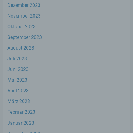
Zusammenhang mit personenbezogenen
Dezember 2023
Daten wie das Erheben, das Erfassen, die
November 2023
Organisation, das Ordnen, die Speicherung,
die Anpassung oder Veränderung, das
Oktober 2023
Auslesen, das Abfragen, die Verwendung,
die Offenlegung durch Übermittlung,
September 2023
Verbreitung oder eine andere Form der
Bereitstellung, den Abgleich oder die
August 2023
Verknüpfung, die Einschränkung, das
Löschen oder die Vernichtung.
Juli 2023
Juni 2023
d) Einschränkung der Verarbeitung
Mai 2023
Einschränkung der Verarbeitung ist die
April 2023
Markierung gespeicherter
personenbezogener Daten mit dem Ziel,
März 2023
ihre künftige Verarbeitung einzuschränken.
Februar 2023
Januar 2023
e) Profiling