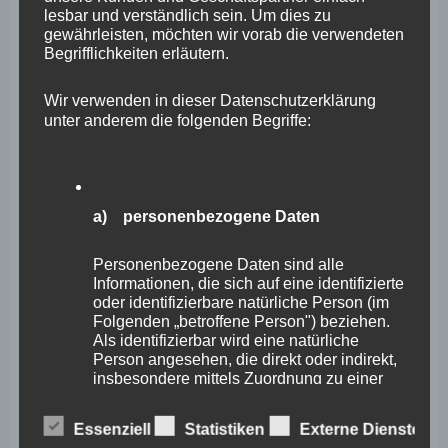
Januar 2026
lesbar und verständlich sein. Um dies zu
gewährleisten, möchten wir vorab die verwendeten
Dezember 2025
Begrifflichkeiten erläutern.
November 2025
Wir verwenden in dieser Datenschutzerklärung
Oktober 2025
unter anderem die folgenden Begriffe:
September 2025
August 2025
a) personenbezogene Daten
Juli 2025
Juni 2025
Personenbezogene Daten sind alle
Informationen, die sich auf eine identifizierte
Mai 2025
oder identifizierbare natürliche Person (im
Folgenden „betroffene Person") beziehen.
April 2025
Als identifizierbar wird eine natürliche
Person angesehen, die direkt oder indirekt,
März 2025
insbesondere mittels Zuordnung zu einer
Kennung wie einem Namen, zu einer
Februar 2025
Kennnummer, zu Standortdaten, zu einer
Essenziell
Statistiken
Externe Dienste
Online-Kennung oder zu einem oder
Januar 2025