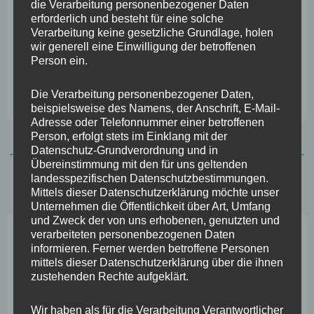
die Verarbeitung personenbezogener Daten
erforderlich und besteht für eine solche
Foto: Das Polizei-Präventions-Team des Präsidiums
Verarbeitung keine gesetzliche Grundlage, holen
wir generell eine Einwilligung der betroffenen
Koblenz im Plenarsaal des Landtags mit Stephan
Person ein.
Wefelscheid (vorne links) und Innenminister Roger
Lewentz (rechts).
Die Verarbeitung personenbezogener Daten,
beispielsweise des Namens, der Anschrift, E-Mail-
Adresse oder Telefonnummer einer betroffenen
Person, erfolgt stets im Einklang mit der
Datenschutz-Grundverordnung und in
←
Vorheriger Beitrag
Nächster Beitrag
→
Übereinstimmung mit den für uns geltenden
landesspezifischen Datenschutzbestimmungen.
Mittels dieser Datenschutzerklärung möchte unser
Unternehmen die Öffentlichkeit über Art, Umfang
und Zweck der von uns erhobenen, genutzten und
verarbeiteten personenbezogenen Daten
Neueste Beiträge
informieren. Ferner werden betroffene Personen
mittels dieser Datenschutzerklärung über die ihnen
zustehenden Rechte aufgeklärt.
Wefelscheid lehnt Verfassungsänderung ab
Wir haben als für die Verarbeitung Verantwortlicher
VfL Kesselheim e.V. bittet Stadt um Unterstützung bei