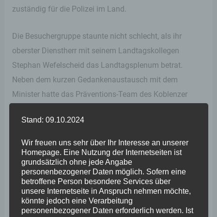
zuständig für die Polizei im Land.
Die Besuchergruppe staunte nicht schlecht, als ihr
oberster Dienstherr mit seinem Landtagskollegen
Stephan Wefelscheid das Landtagsplenum betrat.
Neben dem kurzen Gedankenaustausch mit dem
Minister hatte das Präventions-Team des Koblenzer
Polizeipräsidiums aber auch Gelegenheit zu längeren
Stand: 09.10.2024
Gesprächen mit Stephan Wefelscheid sowie den
Fachreferenten Christian Altmaier und Rudolf Rinnen.
Wir freuen uns sehr über Ihr Interesse an unserer
Denn auch, wenn am Beispiel Lewentz/Wefelscheid die
Homepage. Eine Nutzung der Internetseiten ist
grundsätzlich ohne jede Angabe
Zusammenarbeit zwischen Regierung und Opposition
personenbezogener Daten möglich. Sofern eine
punktuell möglich ist, so bleibt es die Aufgabe des
betroffene Person besondere Services über
unsere Internetseite in Anspruch nehmen möchte,
Parlaments – und insbesondere der Opposition, die
könnte jedoch eine Verarbeitung
Regierung zu kontrollieren.
personenbezogener Daten erforderlich werden. Ist