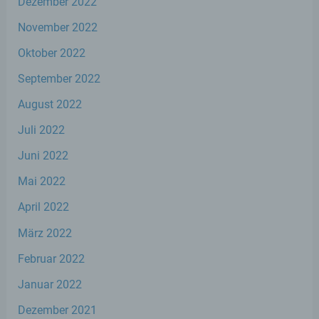
Dezember 2022
Profiling ist jede Art der automatisierten
November 2022
Verarbeitung personenbezogener Daten,
die darin besteht, dass diese
Oktober 2022
personenbezogenen Daten verwendet
werden, um bestimmte persönliche
September 2022
Aspekte, die sich auf eine natürliche Person
beziehen, zu bewerten, insbesondere, um
August 2022
Aspekte bezüglich Arbeitsleistung,
wirtschaftlicher Lage, Gesundheit,
Juli 2022
persönlicher Vorlieben, Interessen,
Zuverlässigkeit, Verhalten, Aufenthaltsort
Juni 2022
oder Ortswechsel dieser natürlichen Person
zu analysieren oder vorherzusagen.
Mai 2022
April 2022
f) Pseudonymisierung
März 2022
Februar 2022
Pseudonymisierung ist die Verarbeitung
personenbezogener Daten in einer Weise,
Januar 2022
auf welche die personenbezogenen Daten
ohne Hinzuziehung zusätzlicher
Dezember 2021
Informationen nicht mehr einer spezifischen