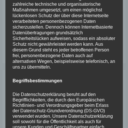
zahlreiche technische und organisatorische
Sanierung des Sportplatzes
Maßnahmen umgesetzt, um einen möglichst
lückenlosen Schutz der über diese Internetseite
Engstelle in Aachener Straße – Wefelscheid: „Rübenach
verarbeiteten personenbezogenen Daten
sicherzustellen. Dennoch können Internetbasierte
erstickt im Verkehr“
Datenübertragungen grundsätzlich
Wefelscheid besichtigt Fort Konstantin
Sicherheitslücken aufweisen, sodass ein absoluter
Schutz nicht gewährleistet werden kann. Aus
Wefelscheid bei 3-jährigem Jubiläum von Particura
diesem Grund steht es jeder betroffenen Person
frei, personenbezogene Daten auch auf
alternativen Wegen, beispielsweise telefonisch, an
uns zu übermitteln.
Begriffsbestimmungen
Archiv
Die Datenschutzerklärung beruht auf den
Begrifflichkeiten, die durch den Europäischen
April 2026
Richtlinien- und Verordnungsgeber beim Erlass
März 2026
der Datenschutz-Grundverordnung (DS-GVO)
verwendet wurden. Unsere Datenschutzerklärung
Februar 2026
soll sowohl für die Öffentlichkeit als auch für
unsere Kunden und Geschäftspartner einfach