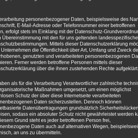
kung
erarbeitung personenbezogener Daten, beispielsweise des Na
nschrift, E-Mail-Adresse oder Telefonnummer einer betroffenen
n, erfolgt stets im Einklang mit der Datenschutz-Grundverordnu
n Übereinstimmung mit den für uns geltenden landesspezifisch
ldung der Stadtverwaltung zu Überarbeitung der
schutzbestimmungen. Mittels dieser Datenschutzerklärung mö
 Unternehmen die Öffentlichkeit über Art, Umfang und Zweck de
rhobenen, genutzten und verarbeiteten personenbezogenen Da
mieren. Ferner werden betroffene Personen mittels dieser
schutzerklärung über die ihnen zustehenden Rechte aufgeklärt
han Wefelscheid, Landtagsabgeordneter und Vorsitzende
e im Ausschuss für Stadtentwicklung und Mobilität
aben als für die Verarbeitung Verantwortlicher zahlreiche techn
rganisatorische Maßnahmen umgesetzt, um einen möglichst
lastung aufgegriffen und eine Anfrage an die
nlosen Schutz der über diese Internetseite verarbeiteten
nenbezogenen Daten sicherzustellen. Dennoch können
uf die von vielen als überdimensioniert betrachteten
netbasierte Datenübertragungen grundsätzlich Sicherheitslücke
rauch und Kosten kritisiert worden waren. Damals
isen, sodass ein absoluter Schutz nicht gewährleistet werden k
iesem Grund steht es jeder betroffenen Person frei,
derte Reduzierung des Flächenverbrauchs seitens des LBM
nenbezogene Daten auch auf alternativen Wegen, beispielswe
onisch, an uns zu übermitteln.