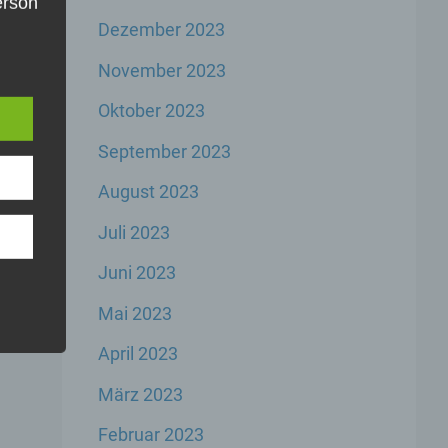
Person
Dezember 2023
die
e
u
November 2023
er,
inem
Oktober 2023
der
n,
September 2023
er
August 2023
Juli 2023
Juni 2023
Mai 2023
rbare
n
April 2023
März 2023
Februar 2023