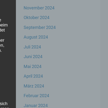
November 2024
en
Oktober 2024
nds
e
beim
September 2024
det
August 2024
ner
en,
Juli 2024
.
Juni 2024
s
f
Mai 2024
April 2024
März 2024
ag
→
Februar 2024
sich
Januar 2024