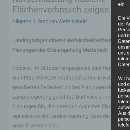
ein.
Flächenverbrauch zeigen Wir
Die V
Allgemein
,
Stephan Wefelscheid
der A
Perso
und i
Landtagsabgeordneter Wefelscheid erfreut über Me
Daten
unser
Planungen der Ortsumgehung Metternich
uns e
infor
Daten
Koblenz. Im Oktober vergangenes Jahr hatte Step
der FREIE WÄHLER Stadtratsfraktion in Koblenz, di
Wir h
und o
geäußerten Bedenken zu den Planungen der Nordent
lücke
perso
Landesregierung gerichtet. Dort wies er nochmals a
Inter
Planungen hin, die unter den Aspekten Flächenverb
aufwe
Aus d
signalisierte die Landesregierung, dass die gefor
perso
geprüft werden solle.
telef