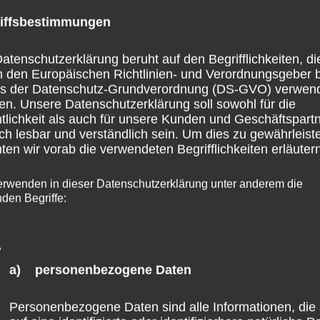
iffsbestimmungen
iedern mit, dass eine reduzierte Planung dem zuständig
r Prüfung beim LBM liege. Eine Vorstellung des Sachsta
atenschutzerklärung beruht auf den Begrifflichkeiten, di
h den Europäischen Richtlinien- und Verordnungsgeber 
olgen.
ss der Datenschutz-Grundverordnung (DS-GVO) verwen
en. Unsere Datenschutzerklärung soll sowohl für die
tlichkeit als auch für unsere Kunden und Geschäftspart
 an dem Vorhaben Wirkung zu zeigen scheint. Denn weder
ch lesbar und verständlich sein. Um dies zu gewährleist
ine Thema Flächenfraß sprechen für allzu groß
en wir vorab die verwendeten Begrifflichkeiten erläutern
ngt notwendig ist“, so Wefelscheid. Ich bin gespannt, wa
erwenden in dieser Datenschutzerklärung unter anderem die
eiteren Entwicklungen sowohl im Ausschuss als auch au
nden Begriffe:
a) personenbezogene Daten
Nächster Beitr
Personenbezogene Daten sind alle Informationen, die 