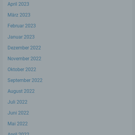
April 2023
e) Profiling
März 2023
Profiling ist jede Art der automatisierten
Februar 2023
Verarbeitung personenbezogener Daten,
die darin besteht, dass diese
Januar 2023
personenbezogenen Daten verwendet
werden, um bestimmte persönliche
Dezember 2022
Aspekte, die sich auf eine natürliche Person
November 2022
beziehen, zu bewerten, insbesondere, um
Aspekte bezüglich Arbeitsleistung,
Oktober 2022
wirtschaftlicher Lage, Gesundheit,
persönlicher Vorlieben, Interessen,
September 2022
Zuverlässigkeit, Verhalten, Aufenthaltsort
oder Ortswechsel dieser natürlichen Person
August 2022
zu analysieren oder vorherzusagen.
Juli 2022
Juni 2022
f) Pseudonymisierung
Mai 2022
Pseudonymisierung ist die Verarbeitung
personenbezogener Daten in einer Weise,
April 2022