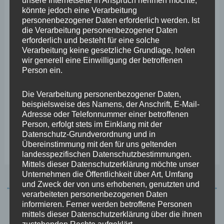
unsere Internetseite in Anspruch nehmen möchte,
Man darf gespannt sein, ob das OLG sich nunmehr der
könnte jedoch eine Verarbeitung
personenbezogener Daten erforderlich werden. Ist
Bedeutung dieser landesverfassungsrechtlichen
die Verarbeitung personenbezogener Daten
Bestimmungen bewusst ist. Ich werde das weitere
erforderlich und besteht für eine solche
Verarbeitung keine gesetzliche Grundlage, holen
Verfahren mit Argusaugen beobachten. Aber eins ist
wir generell eine Einwilligung der betroffenen
klar: Dieser rechtswidrige Zustand darf nicht
Person ein.
aufrechterhalten bleiben! Die Landesregierung ist
Die Verarbeitung personenbezogener Daten,
gefordert, die Verordnung außer Kraft zu setzen. Wäre
beispielsweise des Namens, der Anschrift, E-Mail-
ich Justizminister, würde ich dieses Treiben meiner
Adresse oder Telefonnummer einer betroffenen
Person, erfolgt stets im Einklang mit der
Ministerkollegen nicht länger mitansehen. Herbert
Datenschutz-Grundverordnung und in
Mertin, handeln Sie endlich!“
Übereinstimmung mit den für uns geltenden
landesspezifischen Datenschutzbestimmungen.
Mittels dieser Datenschutzerklärung möchte unser
Unternehmen die Öffentlichkeit über Art, Umfang
und Zweck der von uns erhobenen, genutzten und
←
Vorheriger Beitrag
Nächster Beitrag
→
verarbeiteten personenbezogenen Daten
informieren. Ferner werden betroffene Personen
mittels dieser Datenschutzerklärung über die ihnen