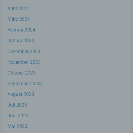
Verarbeitung ist jeder mit oder ohne Hilfe
April 2024
automatisierter Verfahren ausgeführte
Vorgang oder jede solche Vorgangsreihe im
März 2024
Zusammenhang mit personenbezogenen
Daten wie das Erheben, das Erfassen, die
Februar 2024
Organisation, das Ordnen, die Speicherung,
die Anpassung oder Veränderung, das
Januar 2024
Auslesen, das Abfragen, die Verwendung,
die Offenlegung durch Übermittlung,
Dezember 2023
Verbreitung oder eine andere Form der
Bereitstellung, den Abgleich oder die
November 2023
Verknüpfung, die Einschränkung, das
Löschen oder die Vernichtung.
Oktober 2023
September 2023
d) Einschränkung der Verarbeitung
August 2023
Juli 2023
Einschränkung der Verarbeitung ist die
Markierung gespeicherter
Juni 2023
personenbezogener Daten mit dem Ziel,
ihre künftige Verarbeitung einzuschränken.
Mai 2023