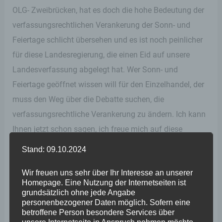
OLG- Zweibrücken, hat es doch die hohe Bedeutung der
verfassungsrechtlichen Verankerung der Sonn- und
Feiertage schlicht übersehen und es ist noch peinlicher
für diese Landesregierung, die einen Eid auf unsere
Landesverfassung abgelegt hat. Wer Sonn- und
Feiertage geöffnet wissen will für den Einzelhandel, der
muss den Weg über die Debatte suchen, die
verfassungsrechtliche Verankerung zu ändern. Ich kann
Ihnen jetzt schon sagen, ich freue mich auf diese
Debatte. Was allerdings nicht geht, ist zu versuchen die
Stand: 09.10.2024
verfassungsrechtliche Verankerung von Sonn- und
Wir freuen uns sehr über Ihr Interesse an unserer
Feiertagen auszuhebeln durch rechtswidrige
Homepage. Eine Nutzung der Internetseiten ist
Rechtsverordnungen. Dies dürfte nach dem BGH-Urteil
grundsätzlich ohne jede Angabe
personenbezogener Daten möglich. Sofern eine
klar sein.
betroffene Person besondere Services über