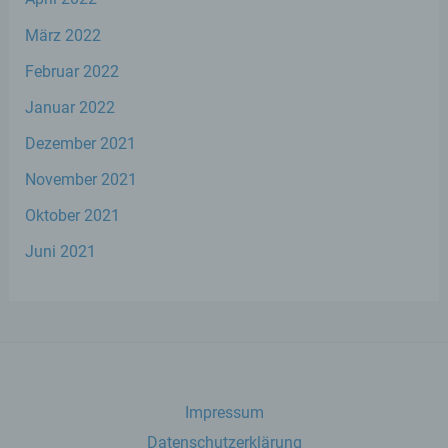
auf welche die personenbezogenen Daten
ohne Hinzuziehung zusätzlicher
März 2022
Informationen nicht mehr einer spezifischen
betroffenen Person zugeordnet werden
Februar 2022
können, sofern diese zusätzlichen
Januar 2022
Informationen gesondert aufbewahrt
werden und technischen und
Dezember 2021
organisatorischen Maßnahmen unterliegen,
die gewährleisten, dass die
November 2021
personenbezogenen Daten nicht einer
identifizierten oder identifizierbaren
Oktober 2021
natürlichen Person zugewiesen werden.
Juni 2021
g) Verantwortlicher oder für die
Verarbeitung Verantwortlicher
Verantwortlicher oder für die Verarbeitung
Verantwortlicher ist die natürliche oder
juristische Person, Behörde, Einrichtung
Impressum
oder andere Stelle, die allein oder
gemeinsam mit anderen über die Zwecke
Datenschutzerklärung