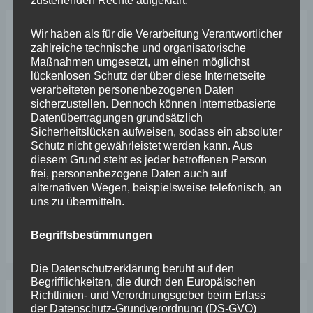
zustehenden Rechte aufgeklärt.
Wir haben als für die Verarbeitung Verantwortlicher
Neueste Beiträge
zahlreiche technische und organisatorische
Maßnahmen umgesetzt, um einen möglichst
lückenlosen Schutz der über diese Internetseite
Wefelscheid lehnt Verfassungsänderung ab
verarbeiteten personenbezogenen Daten
sicherzustellen. Dennoch können Internetbasierte
VfL Kesselheim e.V. bittet Stadt um Unterstützung bei
Datenübertragungen grundsätzlich
Sanierung des Sportplatzes
Sicherheitslücken aufweisen, sodass ein absoluter
Schutz nicht gewährleistet werden kann. Aus
Engstelle in Aachener Straße – Wefelscheid: „Rübenach
diesem Grund steht es jeder betroffenen Person
frei, personenbezogene Daten auch auf
erstickt im Verkehr“
alternativen Wegen, beispielsweise telefonisch, an
uns zu übermitteln.
Wefelscheid besichtigt Fort Konstantin
Wefelscheid bei 3-jährigem Jubiläum von Particura
Begriffsbestimmungen
Die Datenschutzerklärung beruht auf den
Begrifflichkeiten, die durch den Europäischen
Richtlinien- und Verordnungsgeber beim Erlass
der Datenschutz-Grundverordnung (DS-GVO)