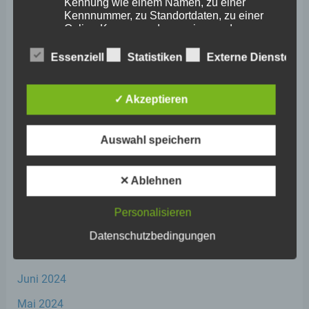
Kennung wie einem Namen, zu einer
Mai 2025
Kennnummer, zu Standortdaten, zu einer
Online-Kennung oder zu einem oder
April 2025
mehreren besonderen Merkmalen, die
März 2025
Ausdruck der physischen, physiologischen,
Essenziell
Statistiken
Externe Dienste
genetischen, psychischen, wirtschaftlichen,
Februar 2025
kulturellen oder sozialen Identität dieser
natürlichen Person sind, identifiziert werden
✓ Akzeptieren
Januar 2025
kann.
Dezember 2024
Auswahl speichern
b) betroffene Person
November 2024
Oktober 2024
✕ Ablehnen
Betroffene Person ist jede identifizierte oder
identifizierbare natürliche Person, deren
September 2024
personenbezogene Daten von dem für die
Personalisieren
Verarbeitung Verantwortlichen verarbeitet
August 2024
Datenschutzbedingungen
werden.
Juli 2024
Juni 2024
c) Verarbeitung
Mai 2024