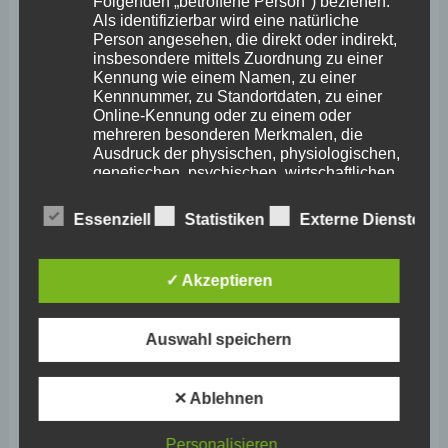
November 2025
Folgenden „betroffene Person") beziehen.
Als identifizierbar wird eine natürliche
Oktober 2025
Person angesehen, die direkt oder indirekt,
insbesondere mittels Zuordnung zu einer
September 2025
Kennung wie einem Namen, zu einer
Kennnummer, zu Standortdaten, zu einer
August 2025
Online-Kennung oder zu einem oder
mehreren besonderen Merkmalen, die
Juli 2025
Ausdruck der physischen, physiologischen,
genetischen, psychischen, wirtschaftlichen,
Juni 2025
kulturellen oder sozialen Identität dieser
natürlichen Person sind, identifiziert werden
Mai 2025
Essenziell
Statistiken
Externe Dienste
kann.
April 2025
✓ Akzeptieren
März 2025
b) betroffene Person
Februar 2025
Auswahl speichern
Betroffene Person ist jede identifizierte oder
Januar 2025
identifizierbare natürliche Person, deren
personenbezogene Daten von dem für die
Dezember 2024
✕ Ablehnen
Verarbeitung Verantwortlichen verarbeitet
werden.
November 2024
Personalisieren