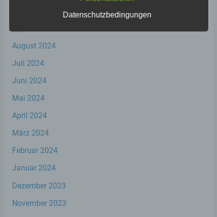
Oktober 2024
Datenschutzbedingungen
c) Verarbeitung
September 2024
Verarbeitung ist jeder mit oder ohne Hilfe
August 2024
automatisierter Verfahren ausgeführte
Vorgang oder jede solche Vorgangsreihe im
Juli 2024
Zusammenhang mit personenbezogenen
Daten wie das Erheben, das Erfassen, die
Juni 2024
Organisation, das Ordnen, die Speicherung,
die Anpassung oder Veränderung, das
Mai 2024
Auslesen, das Abfragen, die Verwendung,
April 2024
die Offenlegung durch Übermittlung,
Verbreitung oder eine andere Form der
März 2024
Bereitstellung, den Abgleich oder die
Verknüpfung, die Einschränkung, das
Februar 2024
Löschen oder die Vernichtung.
Januar 2024
d) Einschränkung der Verarbeitung
Dezember 2023
November 2023
Einschränkung der Verarbeitung ist die