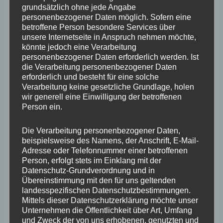
grundsätzlich ohne jede Angabe
Bundesregierung entsprechend dem vorgelegten
personenbezogener Daten möglich. Sofern eine
Koalitionsvertrag handelt und bald die großangelegte
betroffene Person besondere Services über
unsere Internetseite in Anspruch nehmen möchte,
Flankierung für Infrastrukturprojekte kommt. Allerdings
könnte jedoch eine Verarbeitung
reicht es in meinen Augen nicht, einfach mit der
personenbezogener Daten erforderlich werden. Ist
die Verarbeitung personenbezogener Daten
Gießkanne überall den warmen Geldregen niedergehen
erforderlich und besteht für eine solche
zu lassen. Koblenz ist alleine schon mit den beiden
Verarbeitung keine gesetzliche Grundlage, holen
wir generell eine Einwilligung der betroffenen
Brückenbauprojekten deutlich stärker belastet als viele
Person ein.
andere Städte. Meines Erachtens braucht es daher eine
Fonds-Lösung, aus der neben der regulären Verteilung
Die Verarbeitung personenbezogener Daten,
beispielsweise des Namens, der Anschrift, E-Mail-
der Mittel große und insbesondere überörtlich
Adresse oder Telefonnummer einer betroffenen
bedeutsame Einzelprojekte finanziell unterstützt werden.
Person, erfolgt stets im Einklang mit der
Datenschutz-Grundverordnung und in
Hier ist die SPD gefordert, sich auf Landesebene
Übereinstimmung mit den für uns geltenden
einzusetzen. Ich hoffe, dass Ministerpräsident Alexander
landesspezifischen Datenschutzbestimmungen.
Mittels dieser Datenschutzerklärung möchte unser
Schweitzer und Finanz- und Bauministerin Doris Ahnen
Unternehmen die Öffentlichkeit über Art, Umfang
die Notwendigkeit für eine derartige Fonds-Lösung
und Zweck der von uns erhobenen, genutzten und