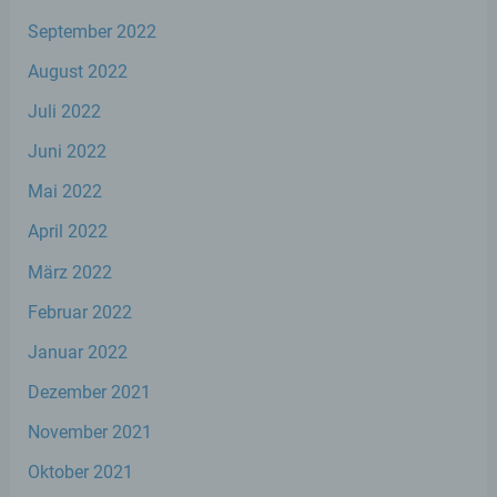
f) Pseudonymisierung
September 2022
Pseudonymisierung ist die Verarbeitung
August 2022
personenbezogener Daten in einer Weise,
auf welche die personenbezogenen Daten
Juli 2022
ohne Hinzuziehung zusätzlicher
Informationen nicht mehr einer spezifischen
Juni 2022
betroffenen Person zugeordnet werden
können, sofern diese zusätzlichen
Mai 2022
Informationen gesondert aufbewahrt
werden und technischen und
April 2022
organisatorischen Maßnahmen unterliegen,
die gewährleisten, dass die
März 2022
personenbezogenen Daten nicht einer
identifizierten oder identifizierbaren
Februar 2022
natürlichen Person zugewiesen werden.
Januar 2022
Dezember 2021
g) Verantwortlicher oder für die
Verarbeitung Verantwortlicher
November 2021
Oktober 2021
Verantwortlicher oder für die Verarbeitung