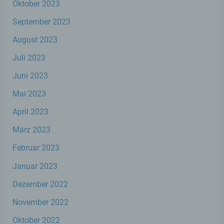
Markierung gespeicherter
Oktober 2023
personenbezogener Daten mit dem Ziel,
ihre künftige Verarbeitung einzuschränken.
September 2023
August 2023
e) Profiling
Juli 2023
Juni 2023
Profiling ist jede Art der automatisierten
Verarbeitung personenbezogener Daten,
Mai 2023
die darin besteht, dass diese
personenbezogenen Daten verwendet
April 2023
werden, um bestimmte persönliche
Aspekte, die sich auf eine natürliche Person
März 2023
beziehen, zu bewerten, insbesondere, um
Aspekte bezüglich Arbeitsleistung,
Februar 2023
wirtschaftlicher Lage, Gesundheit,
persönlicher Vorlieben, Interessen,
Januar 2023
Zuverlässigkeit, Verhalten, Aufenthaltsort
oder Ortswechsel dieser natürlichen Person
Dezember 2022
zu analysieren oder vorherzusagen.
November 2022
Oktober 2022