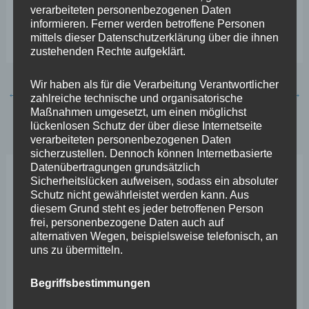
verarbeiteten personenbezogenen Daten
sehen und einen solchen Infrastruktur-Fonds für
informieren. Ferner werden betroffene Personen
Rheinland-Pfalz auf den Weg bringen.“
mittels dieser Datenschutzerklärung über die ihnen
zustehenden Rechte aufgeklärt.
Wir haben als für die Verarbeitung Verantwortlicher
←
Vorheriger Beitrag
Nächster Beitrag
→
zahlreiche technische und organisatorische
Maßnahmen umgesetzt, um einen möglichst
lückenlosen Schutz der über diese Internetseite
verarbeiteten personenbezogenen Daten
sicherzustellen. Dennoch können Internetbasierte
Datenübertragungen grundsätzlich
Sicherheitslücken aufweisen, sodass ein absoluter
Neueste Beiträge
Schutz nicht gewährleistet werden kann. Aus
diesem Grund steht es jeder betroffenen Person
frei, personenbezogene Daten auch auf
Wefelscheid lehnt Verfassungsänderung ab
alternativen Wegen, beispielsweise telefonisch, an
uns zu übermitteln.
VfL Kesselheim e.V. bittet Stadt um Unterstützung bei
Sanierung des Sportplatzes
Begriffsbestimmungen
Engstelle in Aachener Straße – Wefelscheid: „Rübenach