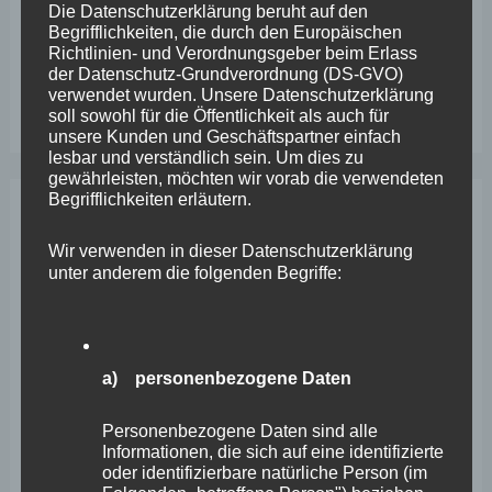
Die Datenschutzerklärung beruht auf den
erstickt im Verkehr“
Begrifflichkeiten, die durch den Europäischen
Richtlinien- und Verordnungsgeber beim Erlass
Wefelscheid besichtigt Fort Konstantin
der Datenschutz-Grundverordnung (DS-GVO)
verwendet wurden. Unsere Datenschutzerklärung
Wefelscheid bei 3-jährigem Jubiläum von Particura
soll sowohl für die Öffentlichkeit als auch für
unsere Kunden und Geschäftspartner einfach
lesbar und verständlich sein. Um dies zu
gewährleisten, möchten wir vorab die verwendeten
Begrifflichkeiten erläutern.
Archiv
Wir verwenden in dieser Datenschutzerklärung
unter anderem die folgenden Begriffe:
April 2026
März 2026
Februar 2026
a) personenbezogene Daten
Januar 2026
Personenbezogene Daten sind alle
Informationen, die sich auf eine identifizierte
Dezember 2025
oder identifizierbare natürliche Person (im