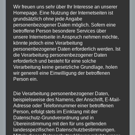
Bedrohungslage für Europa und Deutschland wäre es
Wir freuen uns sehr über Ihr Interesse an unserer
fatal, im Vertrauen auf das Erzielen eines „fairen
Homepage. Eine Nutzung der Internetseiten ist
grundsätzlich ohne jede Angabe
Friedens“ die Anstrengungen zur Unterstützung der
personenbezogener Daten möglich. Sofern eine
Ukraine in ihrem Kampf gegen den Aggressor Russland
betroffene Person besondere Services über
unsere Internetseite in Anspruch nehmen möchte,
zu schleifen. Jeder Sieg Russlands führt im Gegenteil
könnte jedoch eine Verarbeitung
dazu, dass die Idee vom „fairen Frieden“ in noch weitere
personenbezogener Daten erforderlich werden. Ist
die Verarbeitung personenbezogener Daten
Ferne rückt. Deutschland wird deswegen schon aus
erforderlich und besteht für eine solche
eigenem sicherheitspolitischem Interesse seine
Verarbeitung keine gesetzliche Grundlage, holen
wir generell eine Einwilligung der betroffenen
Unterstützung fortsetzen und intensivieren müssen, um
Person ein.
die Ukraine in ihrer Verteidigung zu unterstützen“, so der
Koblenzer Landtagsabgeordnete Stephan Wefelscheid
Die Verarbeitung personenbezogener Daten,
beispielsweise des Namens, der Anschrift, E-Mail-
zur Begründung des Antrags, dem der FREIEN WÄHLER
Adresse oder Telefonnummer einer betroffenen
Bundesparteitag mehrheitlich zustimmte.
Person, erfolgt stets im Einklang mit der
Datenschutz-Grundverordnung und in
Übereinstimmung mit den für uns geltenden
Für Stephan Wefelscheid ist dies eine gute Nachricht,
landesspezifischen Datenschutzbestimmungen.