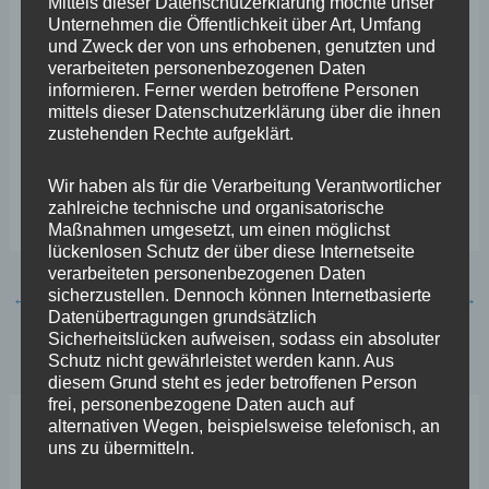
Mittels dieser Datenschutzerklärung möchte unser
die von diesem Bundesparteitag ausging: „Die FREIEN
Unternehmen die Öffentlichkeit über Art, Umfang
WÄHLER in ganz Deutschland haben mit der
und Zweck der von uns erhobenen, genutzten und
verarbeiteten personenbezogenen Daten
Beschlussfassung klargestellt fest an der Seite der
informieren. Ferner werden betroffene Personen
Ukraine zu stehen. Dies ist ein wichtiges Signal der
mittels dieser Datenschutzerklärung über die ihnen
zustehenden Rechte aufgeklärt.
Solidarität in diesen schwierigen Zeiten und zudem
Richtschnur der Politik der FREIEN WÄHLER in Bayern,
Wir haben als für die Verarbeitung Verantwortlicher
Rheinland-Pfalz und Europa“.
zahlreiche technische und organisatorische
Maßnahmen umgesetzt, um einen möglichst
lückenlosen Schutz der über diese Internetseite
verarbeiteten personenbezogenen Daten
sicherzustellen. Dennoch können Internetbasierte
←
Vorheriger Beitrag
Nächster Beitrag
→
Datenübertragungen grundsätzlich
Sicherheitslücken aufweisen, sodass ein absoluter
Schutz nicht gewährleistet werden kann. Aus
diesem Grund steht es jeder betroffenen Person
frei, personenbezogene Daten auch auf
alternativen Wegen, beispielsweise telefonisch, an
Neueste Beiträge
uns zu übermitteln.