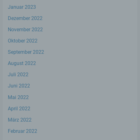
Januar 2023
f) Pseudonymisierung
Dezember 2022
November 2022
Pseudonymisierung ist die Verarbeitung
personenbezogener Daten in einer Weise,
Oktober 2022
auf welche die personenbezogenen Daten
ohne Hinzuziehung zusätzlicher
September 2022
Informationen nicht mehr einer spezifischen
betroffenen Person zugeordnet werden
August 2022
können, sofern diese zusätzlichen
Informationen gesondert aufbewahrt
Juli 2022
werden und technischen und
organisatorischen Maßnahmen unterliegen,
Juni 2022
die gewährleisten, dass die
personenbezogenen Daten nicht einer
Mai 2022
identifizierten oder identifizierbaren
natürlichen Person zugewiesen werden.
April 2022
März 2022
g) Verantwortlicher oder für die
Februar 2022
Verarbeitung Verantwortlicher