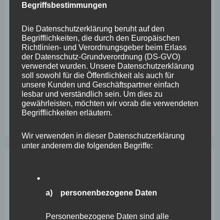
Begriffsbestimmungen
Wefelscheid lehnt Verfassungsänderung ab
VfL Kesselheim e.V. bittet Stadt um Unterstützung bei
Die Datenschutzerklärung beruht auf den
Begrifflichkeiten, die durch den Europäischen
Sanierung des Sportplatzes
Richtlinien- und Verordnungsgeber beim Erlass
der Datenschutz-Grundverordnung (DS-GVO)
Engstelle in Aachener Straße – Wefelscheid: „Rübenach
verwendet wurden. Unsere Datenschutzerklärung
soll sowohl für die Öffentlichkeit als auch für
erstickt im Verkehr“
unsere Kunden und Geschäftspartner einfach
Wefelscheid besichtigt Fort Konstantin
lesbar und verständlich sein. Um dies zu
gewährleisten, möchten wir vorab die verwendeten
Wefelscheid bei 3-jährigem Jubiläum von Particura
Begrifflichkeiten erläutern.
Wir verwenden in dieser Datenschutzerklärung
unter anderem die folgenden Begriffe:
Archiv
a) personenbezogene Daten
April 2026
Personenbezogene Daten sind alle
März 2026