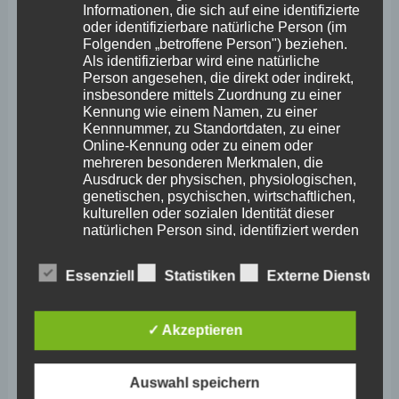
Informationen, die sich auf eine identifizierte
oder identifizierbare natürliche Person (im
Februar 2026
Folgenden „betroffene Person") beziehen.
Januar 2026
Als identifizierbar wird eine natürliche
Person angesehen, die direkt oder indirekt,
Dezember 2025
insbesondere mittels Zuordnung zu einer
Kennung wie einem Namen, zu einer
November 2025
Kennnummer, zu Standortdaten, zu einer
Online-Kennung oder zu einem oder
Oktober 2025
mehreren besonderen Merkmalen, die
Ausdruck der physischen, physiologischen,
September 2025
genetischen, psychischen, wirtschaftlichen,
kulturellen oder sozialen Identität dieser
August 2025
natürlichen Person sind, identifiziert werden
kann.
Juli 2025
Essenziell
Statistiken
Externe Dienste
Juni 2025
b) betroffene Person
Mai 2025
✓ Akzeptieren
April 2025
Betroffene Person ist jede identifizierte oder
identifizierbare natürliche Person, deren
März 2025
Auswahl speichern
personenbezogene Daten von dem für die