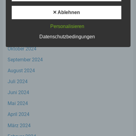
Verarbeitung Verantwortlichen verarbeitet
Februar 2025
werden.
✕ Ablehnen
Januar 2025
Personalisieren
c) Verarbeitung
Dezember 2024
Datenschutzbedingungen
November 2024
Verarbeitung ist jeder mit oder ohne Hilfe
automatisierter Verfahren ausgeführte
Oktober 2024
Vorgang oder jede solche Vorgangsreihe im
Zusammenhang mit personenbezogenen
September 2024
Daten wie das Erheben, das Erfassen, die
Organisation, das Ordnen, die Speicherung,
August 2024
die Anpassung oder Veränderung, das
Juli 2024
Auslesen, das Abfragen, die Verwendung,
die Offenlegung durch Übermittlung,
Juni 2024
Verbreitung oder eine andere Form der
Bereitstellung, den Abgleich oder die
Mai 2024
Verknüpfung, die Einschränkung, das
Löschen oder die Vernichtung.
April 2024
März 2024
d) Einschränkung der Verarbeitung