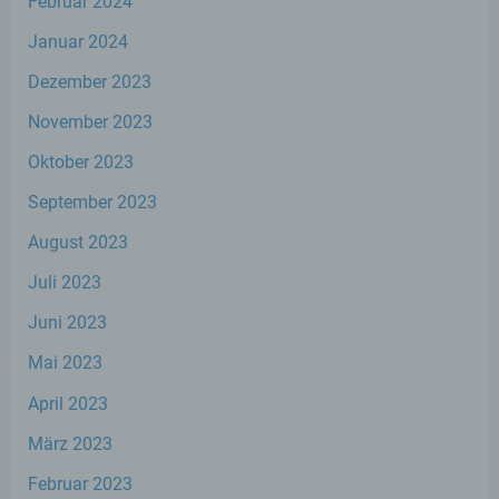
Februar 2024
Einschränkung der Verarbeitung ist die
Januar 2024
Markierung gespeicherter
personenbezogener Daten mit dem Ziel,
Dezember 2023
ihre künftige Verarbeitung einzuschränken.
November 2023
Oktober 2023
e) Profiling
September 2023
Profiling ist jede Art der automatisierten
August 2023
Verarbeitung personenbezogener Daten,
die darin besteht, dass diese
Juli 2023
personenbezogenen Daten verwendet
werden, um bestimmte persönliche
Juni 2023
Aspekte, die sich auf eine natürliche Person
beziehen, zu bewerten, insbesondere, um
Mai 2023
Aspekte bezüglich Arbeitsleistung,
wirtschaftlicher Lage, Gesundheit,
April 2023
persönlicher Vorlieben, Interessen,
Zuverlässigkeit, Verhalten, Aufenthaltsort
März 2023
oder Ortswechsel dieser natürlichen Person
zu analysieren oder vorherzusagen.
Februar 2023