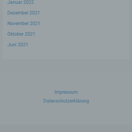
Januar 2022
Verantwortlicher oder für die Verarbeitung
Dezember 2021
Verantwortlicher ist die natürliche oder
juristische Person, Behörde, Einrichtung
November 2021
oder andere Stelle, die allein oder
gemeinsam mit anderen über die Zwecke
Oktober 2021
und Mittel der Verarbeitung von
personenbezogenen Daten entscheidet.
Juni 2021
Sind die Zwecke und Mittel dieser
Verarbeitung durch das Unionsrecht oder
das Recht der Mitgliedstaaten vorgegeben,
so kann der Verantwortliche
beziehungsweise können die bestimmten
Kriterien seiner Benennung nach dem
Unionsrecht oder dem Recht der
Mitgliedstaaten vorgesehen werden.
Impressum
Datenschutzerklärung
h) Auftragsverarbeiter
Auftragsverarbeiter ist eine natürliche oder
juristische Person, Behörde, Einrichtung