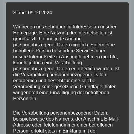
mit bis zu 1.500 Besuchern zeitgleich geht es nicht um
Stand: 09.10.2024
die Duisburger Love Parade, sondern um kleine
regionale Dorfveranstaltungen. Ich verstehe, dass man
Wir freuen uns sehr über Ihr Interesse an unserer
Homepage. Eine Nutzung der Internetseiten ist
den Veranstalter ab einer gewissen Personengruppe an
grundsätzlich ohne jede Angabe
den Sicherheitskosten beteiligen will. Dieser hat dann
personenbezogener Daten möglich. Sofern eine
betroffene Person besondere Services über
aber auch entsprechende Einnahmen und kann das
unsere Internetseite in Anspruch nehmen möchte,
alles stemmen. Dass aber Ehrenamtler, die ihr kleines
könnte jedoch eine Verarbeitung
personenbezogener Daten erforderlich werden. Ist
Dorffest organisieren wollen, ebenfalls solchen
die Verarbeitung personenbezogener Daten
Prüfungen und gegebenenfalls Auflagen unterzogen
erforderlich und besteht für eine solche
Verarbeitung keine gesetzliche Grundlage, holen
werden sollen, halten wir für nicht vertretbar“, erläutert
wir generell eine Einwilligung der betroffenen
Stephan Wefelscheid, auch Landesvorsitzender der
Person ein.
FREIEN WÄHLER.
Die Verarbeitung personenbezogener Daten,
beispielsweise des Namens, der Anschrift, E-Mail-
Rückmeldungen aus dem ganzen Land belegen, dass es
Adresse oder Telefonnummer einer betroffenen
für Vereine immer schwieriger wird, Veranstaltungen
Person, erfolgt stets im Einklang mit der