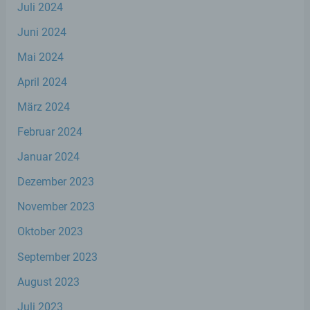
Juli 2024
Juni 2024
d) Einschränkung der Verarbeitung
Mai 2024
Einschränkung der Verarbeitung ist die
Markierung gespeicherter
April 2024
personenbezogener Daten mit dem Ziel,
ihre künftige Verarbeitung einzuschränken.
März 2024
Februar 2024
e) Profiling
Januar 2024
Dezember 2023
Profiling ist jede Art der automatisierten
Verarbeitung personenbezogener Daten,
November 2023
die darin besteht, dass diese
personenbezogenen Daten verwendet
Oktober 2023
werden, um bestimmte persönliche
Aspekte, die sich auf eine natürliche Person
September 2023
beziehen, zu bewerten, insbesondere, um
Aspekte bezüglich Arbeitsleistung,
August 2023
wirtschaftlicher Lage, Gesundheit,
persönlicher Vorlieben, Interessen,
Juli 2023