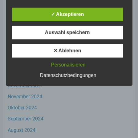
Betroffene Person ist jede identifizierte oder
Juli 2025
identifizierbare natürliche Person, deren
✓ Akzeptieren
personenbezogene Daten von dem für die
Juni 2025
Verarbeitung Verantwortlichen verarbeitet
werden.
Mai 2025
Auswahl speichern
April 2025
c) Verarbeitung
✕ Ablehnen
März 2025
Verarbeitung ist jeder mit oder ohne Hilfe
Februar 2025
Personalisieren
automatisierter Verfahren ausgeführte
Vorgang oder jede solche Vorgangsreihe im
Januar 2025
Datenschutzbedingungen
Zusammenhang mit personenbezogenen
Dezember 2024
Daten wie das Erheben, das Erfassen, die
Organisation, das Ordnen, die Speicherung,
November 2024
die Anpassung oder Veränderung, das
Auslesen, das Abfragen, die Verwendung,
Oktober 2024
die Offenlegung durch Übermittlung,
Verbreitung oder eine andere Form der
September 2024
Bereitstellung, den Abgleich oder die
Verknüpfung, die Einschränkung, das
August 2024
Löschen oder die Vernichtung.