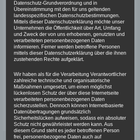
Datenschutz-Grundverordnung und in
durchzuführen. Unter freiem Himmel und ohne
Übereinstimmung mit den für uns geltenden
Einzäunung sind diese nahezu undurchführbar. „Damit
landesspezifischen Datenschutzbestimmungen.
Mittels dieser Datenschutzerklärung möchte unser
geht aber ein Stück Heimat verloren, das Flair an Rhein,
Unternehmen die Öffentlichkeit über Art, Umfang
Mosel und in der Pfalz lebt auch durch Kerwe- und
und Zweck der von uns erhobenen, genutzten und
verarbeiteten personenbezogenen Daten
Weinfeste. Das betrifft auch Ernte-Dank-Umzüge oder
informieren. Ferner werden betroffene Personen
Fronleichnamsprozessionen. Damit steht ein Stück
mittels dieser Datenschutzerklärung über die ihnen
zustehenden Rechte aufgeklärt.
kultureller Geschichte und Tradition auf dem Spiel“, so
der rechtspolitische Sprecher der FREIEN WÄHLER. „Ein
Wir haben als für die Verarbeitung Verantwortlicher
zahlreiche technische und organisatorische
Ehrenamt auszuüben, wird durch solche
Maßnahmen umgesetzt, um einen möglichst
Entscheidungen der Landesregierung immer mehr
lückenlosen Schutz der über diese Internetseite
verarbeiteten personenbezogenen Daten
erschwert und den Bürgern verleidet. Das reale
sicherzustellen. Dennoch können Internetbasierte
Vereinsleben benötigt Gesetze, die ihm helfen und es
Datenübertragungen grundsätzlich
Sicherheitslücken aufweisen, sodass ein absoluter
nicht verhindern.“
Schutz nicht gewährleistet werden kann. Aus
diesem Grund steht es jeder betroffenen Person
frei, personenbezogene Daten auch auf