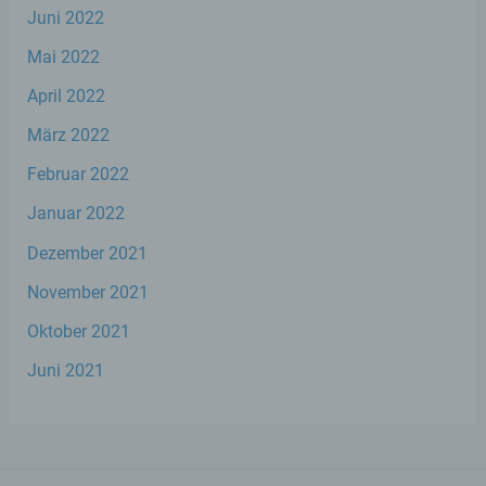
Juni 2022
g) Verantwortlicher oder für die
Verarbeitung Verantwortlicher
Mai 2022
April 2022
Verantwortlicher oder für die Verarbeitung
Verantwortlicher ist die natürliche oder
März 2022
juristische Person, Behörde, Einrichtung
oder andere Stelle, die allein oder
Februar 2022
gemeinsam mit anderen über die Zwecke
und Mittel der Verarbeitung von
Januar 2022
personenbezogenen Daten entscheidet.
Sind die Zwecke und Mittel dieser
Dezember 2021
Verarbeitung durch das Unionsrecht oder
das Recht der Mitgliedstaaten vorgegeben,
November 2021
so kann der Verantwortliche
Oktober 2021
beziehungsweise können die bestimmten
Kriterien seiner Benennung nach dem
Juni 2021
Unionsrecht oder dem Recht der
Mitgliedstaaten vorgesehen werden.
h) Auftragsverarbeiter