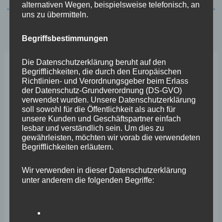
alternativen Wegen, beispielsweise telefonisch, an
←
Vorheriger Beitrag
Nächster Beitrag
→
uns zu übermitteln.
Begriffsbestimmungen
Die Datenschutzerklärung beruht auf den
Begrifflichkeiten, die durch den Europäischen
Neueste Beiträge
Richtlinien- und Verordnungsgeber beim Erlass
der Datenschutz-Grundverordnung (DS-GVO)
verwendet wurden. Unsere Datenschutzerklärung
Wefelscheid lehnt Verfassungsänderung ab
soll sowohl für die Öffentlichkeit als auch für
unsere Kunden und Geschäftspartner einfach
VfL Kesselheim e.V. bittet Stadt um Unterstützung bei
lesbar und verständlich sein. Um dies zu
Sanierung des Sportplatzes
gewährleisten, möchten wir vorab die verwendeten
Begrifflichkeiten erläutern.
Engstelle in Aachener Straße – Wefelscheid: „Rübenach
Wir verwenden in dieser Datenschutzerklärung
erstickt im Verkehr“
unter anderem die folgenden Begriffe:
Wefelscheid besichtigt Fort Konstantin
Wefelscheid bei 3-jährigem Jubiläum von Particura