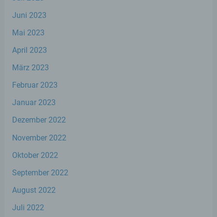
Zuverlässigkeit, Verhalten, Aufenthaltsort
oder Ortswechsel dieser natürlichen Person
Juni 2023
zu analysieren oder vorherzusagen.
Mai 2023
April 2023
f) Pseudonymisierung
März 2023
Pseudonymisierung ist die Verarbeitung
Februar 2023
personenbezogener Daten in einer Weise,
auf welche die personenbezogenen Daten
Januar 2023
ohne Hinzuziehung zusätzlicher
Informationen nicht mehr einer spezifischen
Dezember 2022
betroffenen Person zugeordnet werden
können, sofern diese zusätzlichen
November 2022
Informationen gesondert aufbewahrt
werden und technischen und
Oktober 2022
organisatorischen Maßnahmen unterliegen,
die gewährleisten, dass die
September 2022
personenbezogenen Daten nicht einer
identifizierten oder identifizierbaren
August 2022
natürlichen Person zugewiesen werden.
Juli 2022