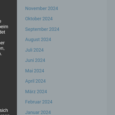
November 2024
Oktober 2024
e
beim
September 2024
 so
det
ie
August 2024
ner
en,
Juli 2024
.
Juni 2024
Mai 2024
April 2024
hr
März 2024
Februar 2024
sich
Januar 2024