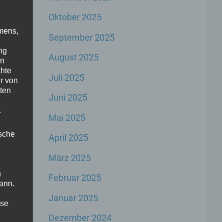
Oktober 2025
mens,
September 2025
ng
August 2025
en
t
chte
Juli 2025
r von
ten
Juni 2025
.
Mai 2025
ische
April 2025
März 2025
n
Februar 2025
den
ann.
Januar 2025
ise
en
Dezember 2024