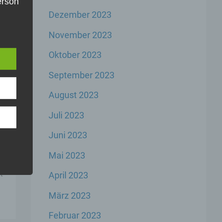
Person
Dezember 2023
die
s
e
u
November 2023
er,
n
inem
Oktober 2023
rs
der
n,
September 2023
er
g
August 2023
e
Juli 2023
Juni 2023
Mai 2023
te
rbare
n
t
April 2023
März 2023
Februar 2023