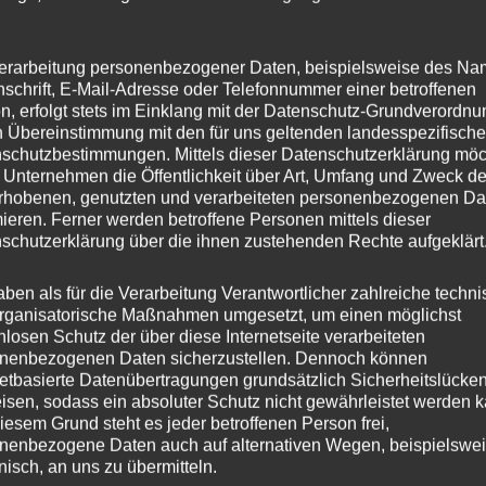
erarbeitung personenbezogener Daten, beispielsweise des Na
e unterschiedlichen Themenfelder. Zunächst teilten die
nschrift, E-Mail-Adresse oder Telefonnummer einer betroffenen
n, erfolgt stets im Einklang mit der Datenschutz-Grundverordnu
Christian Hecken ihre Einschätzung zur Einstellung des
n Übereinstimmung mit den für uns geltenden landesspezifisch
hteten der Lahnsteiner Oberbürgermeister Lennart Siefer
schutzbestimmungen. Mittels dieser Datenschutzerklärung mö
 Unternehmen die Öffentlichkeit über Art, Umfang und Zweck de
in Laymann, von den Herausforderungen bei der
rhobenen, genutzten und verarbeiteten personenbezogenen Da
mieren. Ferner werden betroffene Personen mittels dieser
smitglied Christian Altmaier. Weiter ging es mit
schutzerklärung über die ihnen zustehenden Rechte aufgeklärt
d um das Sonntagswaschverbot, aber auch um die
ib Ahmed von der Taxi EG Koblenz, Dr. Jochen Wilhelm
aben als für die Verarbeitung Verantwortlicher zahlreiche techn
rganisatorische Maßnahmen umgesetzt, um einen möglichst
und Christian Altmaier, diesmal als Mitglied der
nlosen Schutz der über diese Internetseite verarbeiteten
nenbezogenen Daten sicherzustellen. Dennoch können
Panel stellte dann die Vorsitzende der Museumsfreunde
netbasierte Datenübertragungen grundsätzlich Sicherheitslücke
der Kultur für den Erhalt von Freiheit und Demokratie in 
isen, sodass ein absoluter Schutz nicht gewährleistet werden k
iesem Grund steht es jeder betroffenen Person frei,
Luca von der Landesmedienanstalt, Jens Wiechering,
nenbezogene Daten auch auf alternativen Wegen, beispielswe
onisch, an uns zu übermitteln.
ner, Geschäftsführer der Pico Group mit einem spannend