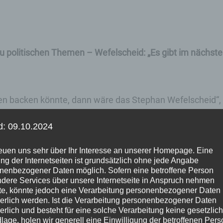
u politischen Themen – Wefelscheid: „Es gibt im nächst
en backen könnte, dann wäre das Stephan Wefelscheid“,
r Hinterbliebenen der Flutopfer im Ahrtal im Fall des Ex-
d: 09.10.2024
ufe im vollbesetzten Saal, fast hundert Gäste sind der
le nachgestellt werden.
reuen uns sehr über Ihr Interesse an unserer Homepage. Eine
ng der Internetseiten ist grundsätzlich ohne jede Angabe
nenbezogener Daten möglich. Sofern eine betroffene Person
prächspartnern, die im Rahmen von fünf Panel-
dere Services über unsere Internetseite in Anspruch nehmen
e, könnte jedoch eine Verarbeitung personenbezogener Daten
r Abgeordneten und Landtagskandidaten Wefelscheid üb
derlich werden. Ist die Verarbeitung personenbezogener Daten
derlich und besteht für eine solche Verarbeitung keine gesetzlic
r, die Koblenzer Kulturlandschaft oder die Digitalisierun
lage, holen wir generell eine Einwilligung der betroffenen Pers