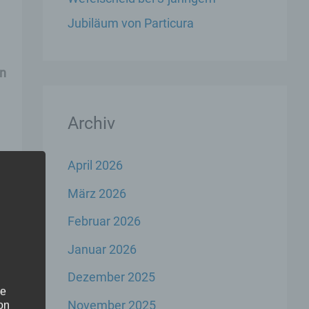
Jubiläum von Particura
en
Archiv
April 2026
März 2026
Februar 2026
Januar 2026
er
Dezember 2025
he
g
November 2025
on