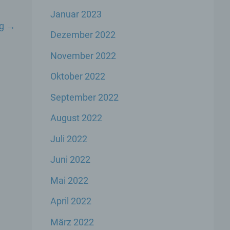
Januar 2023
ag
→
er
Dezember 2022
genen
November 2022
n,
Oktober 2022
September 2022
 den
s
August 2022
Juli 2022
Juni 2022
Mai 2022
April 2022
 ihre
März 2022