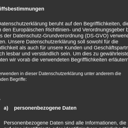
tsstandort Koblenz.
iffsbestimmungen
atenschutzerklärung beruht auf den Begrifflichkeiten, di
n den Landtagswahlkampf, den Stephan Wefelscheid hier
h den Europäischen Richtlinien- und Verordnungsgeber 
Abends. „Einen Saal zu einer politischen Veranstaltung mit
ss der Datenschutz-Grundverordnung (DS-GVO) verwen
en. Unsere Datenschutzerklärung soll sowohl für die
füllen und dann auch ein so hochkarätiges Programm auf d
tlichkeit als auch für unsere Kunden und Geschäftspart
ichkeit, zumal dahinter keine schwergewichtige
ch lesbar und verständlich sein. Um dies zu gewährleist
en wir vorab die verwendeten Begrifflichkeiten erläutern
 es wichtig, einen so kompetenten und akribischen
g zu haben.“
erwenden in dieser Datenschutzerklärung unter anderem die
nden Begriffe:
 heute Abend gezeigt, dass er eine Vielzahl von Themen
 Veranstaltung war inhaltlich wie auch organisatorisch se
so gesagt. Und er hat viele Themen, wie etwa das
a) personenbezogene Daten
sierung oder ÖPNV aufgegriffen, die die Anwesenden
Personenbezogene Daten sind alle Informationen, die 