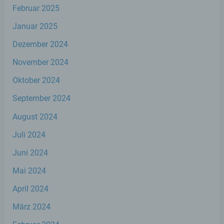
Februar 2025
e) Profiling
Januar 2025
Profiling ist jede Art der automatisierten
Verarbeitung personenbezogener Daten,
Dezember 2024
die darin besteht, dass diese
November 2024
personenbezogenen Daten verwendet
werden, um bestimmte persönliche
Oktober 2024
Aspekte, die sich auf eine natürliche Person
beziehen, zu bewerten, insbesondere, um
September 2024
Aspekte bezüglich Arbeitsleistung,
wirtschaftlicher Lage, Gesundheit,
August 2024
persönlicher Vorlieben, Interessen,
Zuverlässigkeit, Verhalten, Aufenthaltsort
Juli 2024
oder Ortswechsel dieser natürlichen Person
zu analysieren oder vorherzusagen.
Juni 2024
Mai 2024
f) Pseudonymisierung
April 2024
Pseudonymisierung ist die Verarbeitung
März 2024
personenbezogener Daten in einer Weise,