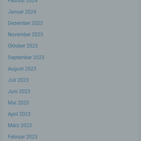
Februar 2024
auf welche die personenbezogenen Daten
ohne Hinzuziehung zusätzlicher
Januar 2024
Informationen nicht mehr einer spezifischen
betroffenen Person zugeordnet werden
Dezember 2023
können, sofern diese zusätzlichen
Informationen gesondert aufbewahrt
November 2023
werden und technischen und
organisatorischen Maßnahmen unterliegen,
Oktober 2023
die gewährleisten, dass die
personenbezogenen Daten nicht einer
September 2023
identifizierten oder identifizierbaren
natürlichen Person zugewiesen werden.
August 2023
Juli 2023
g) Verantwortlicher oder für die
Juni 2023
Verarbeitung Verantwortlicher
Mai 2023
Verantwortlicher oder für die Verarbeitung
April 2023
Verantwortlicher ist die natürliche oder
juristische Person, Behörde, Einrichtung
März 2023
oder andere Stelle, die allein oder
gemeinsam mit anderen über die Zwecke
Februar 2023
und Mittel der Verarbeitung von