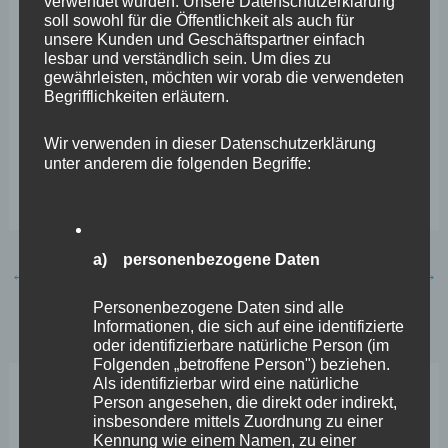
verwendet wurden. Unsere Datenschutzerklärung
– und Bearbeitung der Problembewältigung.
soll sowohl für die Öffentlichkeit als auch für
unsere Kunden und Geschäftspartner einfach
lesbar und verständlich sein. Um dies zu
Foto:
Der Parlamentarische Geschäftsführer und
gewährleisten, möchten wir vorab die verwendeten
Begrifflichkeiten erläutern.
verkehrspolitische Sprecher Stephan Wefelscheid
zeigt ein exemplarisches Beispiel für die Stellplatz-
Wir verwenden in dieser Datenschutzerklärung
Nöte in Rheinland-Pfalz in einer Seitenstraße eines
unter anderem die folgenden Begriffe:
Gewerbegebiets.
a) personenbezogene Daten
←
Vorheriger Beitrag
Nächster Beitrag
→
Personenbezogene Daten sind alle
Informationen, die sich auf eine identifizierte
oder identifizierbare natürliche Person (im
Folgenden „betroffene Person") beziehen.
Als identifizierbar wird eine natürliche
Person angesehen, die direkt oder indirekt,
Neueste Beiträge
insbesondere mittels Zuordnung zu einer
Kennung wie einem Namen, zu einer