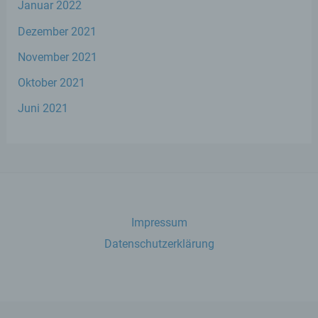
Januar 2022
Empfänger ist eine natürliche oder
juristische Person, Behörde, Einrichtung
Dezember 2021
oder andere Stelle, der personenbezogene
Daten offengelegt werden, unabhängig
November 2021
davon, ob es sich bei ihr um einen Dritten
handelt oder nicht. Behörden, die im
Oktober 2021
Rahmen eines bestimmten
Juni 2021
Untersuchungsauftrags nach dem
Unionsrecht oder dem Recht der
Mitgliedstaaten möglicherweise
personenbezogene Daten erhalten, gelten
jedoch nicht als Empfänger.
j) Dritter
Impressum
Datenschutzerklärung
Dritter ist eine natürliche oder juristische
Person, Behörde, Einrichtung oder andere
Stelle außer der betroffenen Person, dem
Verantwortlichen, dem Auftragsverarbeiter
und den Personen, die unter der
unmittelbaren Verantwortung des