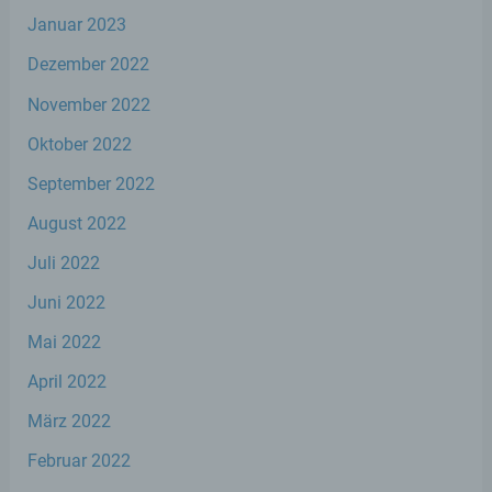
personenbezogenen Daten entscheidet.
Januar 2023
Sind die Zwecke und Mittel dieser
Verarbeitung durch das Unionsrecht oder
Dezember 2022
das Recht der Mitgliedstaaten vorgegeben,
so kann der Verantwortliche
November 2022
beziehungsweise können die bestimmten
Kriterien seiner Benennung nach dem
Oktober 2022
Unionsrecht oder dem Recht der
Mitgliedstaaten vorgesehen werden.
September 2022
August 2022
h) Auftragsverarbeiter
Juli 2022
Juni 2022
Auftragsverarbeiter ist eine natürliche oder
juristische Person, Behörde, Einrichtung
Mai 2022
oder andere Stelle, die personenbezogene
Daten im Auftrag des Verantwortlichen
April 2022
verarbeitet.
März 2022
Februar 2022
i) Empfänger