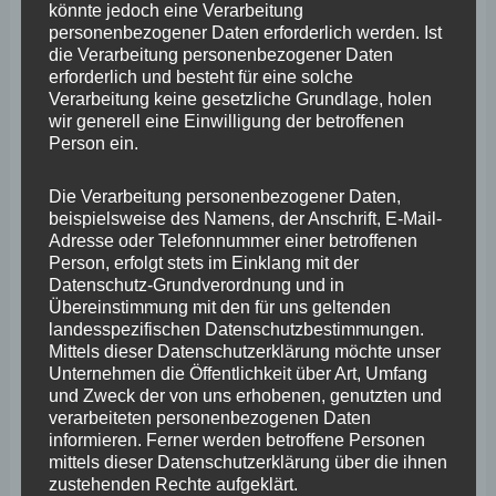
könnte jedoch eine Verarbeitung
Ähnliches auszuweichen“. Und fragt jetzt ihn, wann
personenbezogener Daten erforderlich werden. Ist
die Verarbeitung personenbezogener Daten
unter anderem die in Planung befindlichen 698 neuen
erforderlich und besteht für eine solche
Stellplätze zur Verfügung stehen – und wann und wo
Verarbeitung keine gesetzliche Grundlage, holen
wir generell eine Einwilligung der betroffenen
die fehlenden 1.800?
Person ein.
Von der rheinland-pfälzischen Wirtschafts- und
Die Verarbeitung personenbezogener Daten,
Verkehrsministerin Daniela Schmitt erwartet
beispielsweise des Namens, der Anschrift, E-Mail-
Adresse oder Telefonnummer einer betroffenen
Wefelscheid, dass sie sich der drängenden Fragen und
Person, erfolgt stets im Einklang mit der
Probleme der betroffenen Branche annimmt und
Datenschutz-Grundverordnung und in
Übereinstimmung mit den für uns geltenden
ebenfalls bei ihrem Parteikollegen und Vorgänger an der
landesspezifischen Datenschutzbestimmungen.
Ministeriumsspitze
Mittels dieser Datenschutzerklärung möchte unser
Unternehmen die Öffentlichkeit über Art, Umfang
und Zweck der von uns erhobenen, genutzten und
einsetzt. Denn eines ist für Stephan Wefelscheid klar:
verarbeiteten personenbezogenen Daten
informieren. Ferner werden betroffene Personen
„Die Autobahn kann nicht noch näher zu den Anliegern
mittels dieser Datenschutzerklärung über die ihnen
kommen. Es kann keine Lösung sein, Stell- und
zustehenden Rechte aufgeklärt.