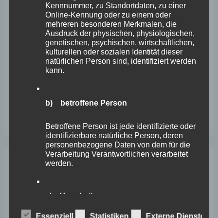
Kennnummer, zu Standortdaten, zu einer
Wefelscheid lehnt Verfassungsänderung ab
Online-Kennung oder zu einem oder
mehreren besonderen Merkmalen, die
VfL Kesselheim e.V. bittet Stadt um Unterstützung bei
Ausdruck der physischen, physiologischen,
genetischen, psychischen, wirtschaftlichen,
Sanierung des Sportplatzes
kulturellen oder sozialen Identität dieser
Engstelle in Aachener Straße – Wefelscheid: „Rübenach
natürlichen Person sind, identifiziert werden
kann.
erstickt im Verkehr“
Wefelscheid besichtigt Fort Konstantin
b) betroffene Person
Wefelscheid bei 3-jährigem Jubiläum von Particura
Betroffene Person ist jede identifizierte oder
identifizierbare natürliche Person, deren
personenbezogene Daten von dem für die
Verarbeitung Verantwortlichen verarbeitet
werden.
Archiv
c) Verarbeitung
April 2026
März 2026
Essenziell
Statistiken
Externe Dienste