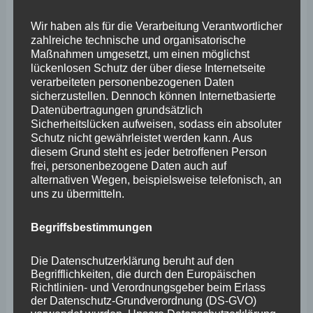
Rastplätze in Gewerbe- und Industriegebieten
Wir haben als für die Verarbeitung Verantwortlicher
auszuweisen – wie in der Antwort auf die Kleine Anfrage
zahlreiche technische und organisatorische
beschrieben. Von einer Verschärfung der schon
Maßnahmen umgesetzt, um einen möglichst
lückenlosen Schutz der über diese Internetseite
angespannten Parkplatz- und Unterbringungssituation
verarbeiteten personenbezogenen Daten
entlang der Bundesstraßen und Bundesautobahnen
sicherzustellen. Dennoch können Internetbasierte
Datenübertragungen grundsätzlich
sowie in den Gewerbegebieten ist abzusehen.
Sicherheitslücken aufweisen, sodass ein absoluter
Unabhängig davon, dass die sanitären Anlagen
Schutz nicht gewährleistet werden kann. Aus
diesem Grund steht es jeder betroffenen Person
entsprechend bereitstehen müssen.“ Daher fordert
frei, personenbezogene Daten auch auf
Wefelscheid einen zügigen baulichen Ausbau der
alternativen Wegen, beispielsweise telefonisch, an
uns zu übermitteln.
Infrastruktur von Lkw-Rastanlagen an Autobahnen und
stark frequentierten Bundesstraßen. „Das muss Priorität
Begriffsbestimmungen
besitzen – gemäß der neuen EU-Auflagen.“
Die Datenschutzerklärung beruht auf den
Begrifflichkeiten, die durch den Europäischen
Im Interesse der betroffenen Branche und Lkw-Fahrer
Richtlinien- und Verordnungsgeber beim Erlass
der Datenschutz-Grundverordnung (DS-GVO)
hofft Wefelscheid auf eine zeitnahe Antwort aus Berlin