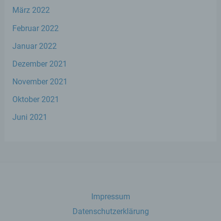
März 2022
b) betroffene Person
Februar 2022
Betroffene Person ist jede identifizierte oder
Januar 2022
identifizierbare natürliche Person, deren
personenbezogene Daten von dem für die
Dezember 2021
Verarbeitung Verantwortlichen verarbeitet
werden.
November 2021
Oktober 2021
c) Verarbeitung
Juni 2021
Verarbeitung ist jeder mit oder ohne Hilfe
automatisierter Verfahren ausgeführte
Vorgang oder jede solche Vorgangsreihe im
Zusammenhang mit personenbezogenen
Daten wie das Erheben, das Erfassen, die
Organisation, das Ordnen, die Speicherung,
die Anpassung oder Veränderung, das
Impressum
Auslesen, das Abfragen, die Verwendung,
Datenschutzerklärung
die Offenlegung durch Übermittlung,