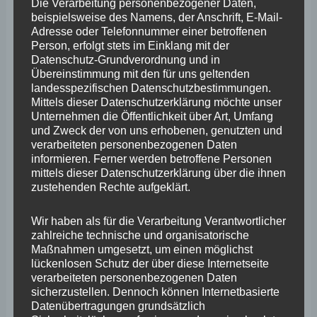
Die Verarbeitung personenbezogener Daten,
beispielsweise des Namens, der Anschrift, E-Mail-
April 2025
Adresse oder Telefonnummer einer betroffenen
März 2025
Person, erfolgt stets im Einklang mit der
Datenschutz-Grundverordnung und in
Februar 2025
Übereinstimmung mit den für uns geltenden
landesspezifischen Datenschutzbestimmungen.
Januar 2025
Mittels dieser Datenschutzerklärung möchte unser
Unternehmen die Öffentlichkeit über Art, Umfang
Dezember 2024
und Zweck der von uns erhobenen, genutzten und
verarbeiteten personenbezogenen Daten
November 2024
informieren. Ferner werden betroffene Personen
mittels dieser Datenschutzerklärung über die ihnen
Oktober 2024
zustehenden Rechte aufgeklärt.
September 2024
Wir haben als für die Verarbeitung Verantwortlicher
August 2024
zahlreiche technische und organisatorische
Maßnahmen umgesetzt, um einen möglichst
Juli 2024
lückenlosen Schutz der über diese Internetseite
Juni 2024
verarbeiteten personenbezogenen Daten
sicherzustellen. Dennoch können Internetbasierte
Mai 2024
Datenübertragungen grundsätzlich