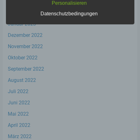
März 2023
Personalisieren
Februar 2023
Datenschutzbedingungen
a) personenbezogene Daten
Januar 2023
Dezember 2022
Personenbezogene Daten sind alle
Informationen, die sich auf eine identifizierte
November 2022
oder identifizierbare natürliche Person (im
Folgenden „betroffene Person") beziehen.
Oktober 2022
Als identifizierbar wird eine natürliche
Person angesehen, die direkt oder indirekt,
September 2022
insbesondere mittels Zuordnung zu einer
August 2022
Kennung wie einem Namen, zu einer
Kennnummer, zu Standortdaten, zu einer
Juli 2022
Online-Kennung oder zu einem oder
mehreren besonderen Merkmalen, die
Juni 2022
Ausdruck der physischen, physiologischen,
genetischen, psychischen, wirtschaftlichen,
Mai 2022
kulturellen oder sozialen Identität dieser
natürlichen Person sind, identifiziert werden
April 2022
kann.
März 2022