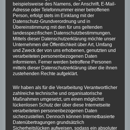
beispielsweise des Namens, der Anschrift, E-Mail-
März 2025
Adresse oder Telefonnummer einer betroffenen
Person, erfolgt stets im Einklang mit der
Februar 2025
Datenschutz-Grundverordnung und in
Übereinstimmung mit den für uns geltenden
Januar 2025
landesspezifischen Datenschutzbestimmungen.
Mittels dieser Datenschutzerklärung möchte unser
Dezember 2024
Unternehmen die Öffentlichkeit über Art, Umfang
und Zweck der von uns erhobenen, genutzten und
November 2024
verarbeiteten personenbezogenen Daten
Oktober 2024
informieren. Ferner werden betroffene Personen
mittels dieser Datenschutzerklärung über die ihnen
September 2024
zustehenden Rechte aufgeklärt.
August 2024
Wir haben als für die Verarbeitung Verantwortlicher
Juli 2024
zahlreiche technische und organisatorische
Maßnahmen umgesetzt, um einen möglichst
Juni 2024
lückenlosen Schutz der über diese Internetseite
verarbeiteten personenbezogenen Daten
Mai 2024
sicherzustellen. Dennoch können Internetbasierte
Datenübertragungen grundsätzlich
April 2024
Sicherheitslücken aufweisen, sodass ein absoluter