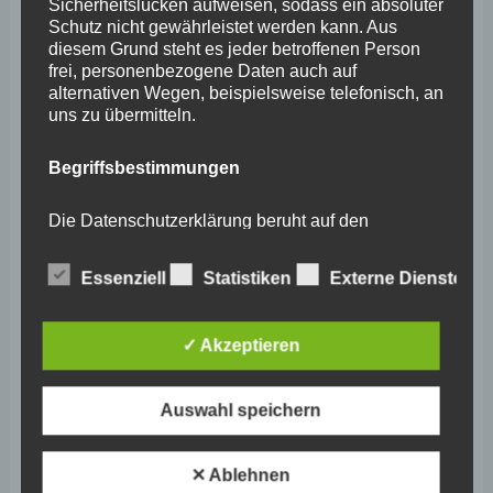
Sicherheitslücken aufweisen, sodass ein absoluter
April 2024
Schutz nicht gewährleistet werden kann. Aus
diesem Grund steht es jeder betroffenen Person
März 2024
frei, personenbezogene Daten auch auf
alternativen Wegen, beispielsweise telefonisch, an
Februar 2024
uns zu übermitteln.
Januar 2024
Begriffsbestimmungen
Dezember 2023
November 2023
Die Datenschutzerklärung beruht auf den
Begrifflichkeiten, die durch den Europäischen
Oktober 2023
Richtlinien- und Verordnungsgeber beim Erlass
Essenziell
Statistiken
Externe Dienste
der Datenschutz-Grundverordnung (DS-GVO)
September 2023
verwendet wurden. Unsere Datenschutzerklärung
soll sowohl für die Öffentlichkeit als auch für
August 2023
unsere Kunden und Geschäftspartner einfach
✓ Akzeptieren
lesbar und verständlich sein. Um dies zu
Juli 2023
gewährleisten, möchten wir vorab die verwendeten
Begrifflichkeiten erläutern.
Auswahl speichern
Juni 2023
Mai 2023
Wir verwenden in dieser Datenschutzerklärung
✕ Ablehnen
unter anderem die folgenden Begriffe:
April 2023