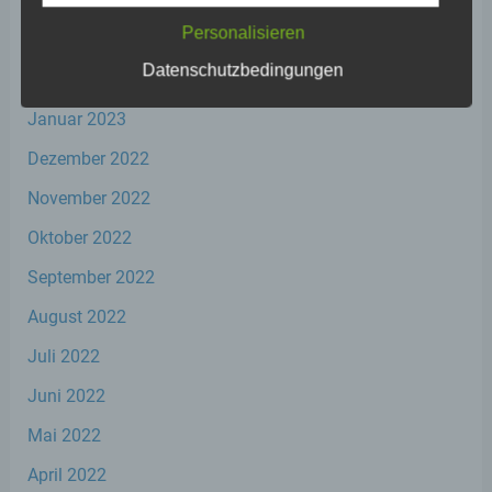
Personalisieren
März 2023
Datenschutzbedingungen
Februar 2023
a) personenbezogene Daten
Januar 2023
Personenbezogene Daten sind alle
Dezember 2022
Informationen, die sich auf eine identifizierte
oder identifizierbare natürliche Person (im
November 2022
Folgenden „betroffene Person") beziehen.
Als identifizierbar wird eine natürliche
Oktober 2022
Person angesehen, die direkt oder indirekt,
insbesondere mittels Zuordnung zu einer
September 2022
Kennung wie einem Namen, zu einer
Kennnummer, zu Standortdaten, zu einer
August 2022
Online-Kennung oder zu einem oder
Juli 2022
mehreren besonderen Merkmalen, die
Ausdruck der physischen, physiologischen,
Juni 2022
genetischen, psychischen, wirtschaftlichen,
kulturellen oder sozialen Identität dieser
Mai 2022
natürlichen Person sind, identifiziert werden
kann.
April 2022