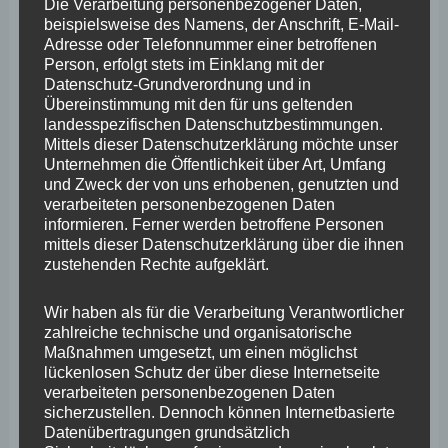
Die Verarbeitung personenbezogener Daten,
beispielsweise des Namens, der Anschrift, E-Mail-
April 2025
Adresse oder Telefonnummer einer betroffenen
März 2025
Person, erfolgt stets im Einklang mit der
Datenschutz-Grundverordnung und in
Februar 2025
Übereinstimmung mit den für uns geltenden
landesspezifischen Datenschutzbestimmungen.
Januar 2025
Mittels dieser Datenschutzerklärung möchte unser
Unternehmen die Öffentlichkeit über Art, Umfang
Dezember 2024
und Zweck der von uns erhobenen, genutzten und
verarbeiteten personenbezogenen Daten
November 2024
informieren. Ferner werden betroffene Personen
mittels dieser Datenschutzerklärung über die ihnen
Oktober 2024
zustehenden Rechte aufgeklärt.
September 2024
Wir haben als für die Verarbeitung Verantwortlicher
August 2024
zahlreiche technische und organisatorische
Maßnahmen umgesetzt, um einen möglichst
Juli 2024
lückenlosen Schutz der über diese Internetseite
Juni 2024
verarbeiteten personenbezogenen Daten
sicherzustellen. Dennoch können Internetbasierte
Mai 2024
Datenübertragungen grundsätzlich