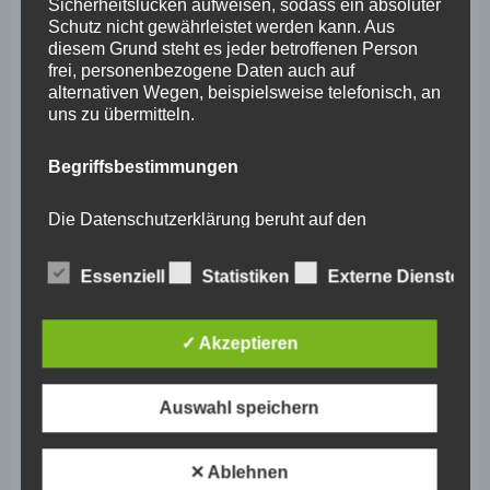
Sicherheitslücken aufweisen, sodass ein absoluter
April 2024
Schutz nicht gewährleistet werden kann. Aus
diesem Grund steht es jeder betroffenen Person
März 2024
frei, personenbezogene Daten auch auf
alternativen Wegen, beispielsweise telefonisch, an
Februar 2024
uns zu übermitteln.
Januar 2024
Begriffsbestimmungen
Dezember 2023
November 2023
Die Datenschutzerklärung beruht auf den
Begrifflichkeiten, die durch den Europäischen
Oktober 2023
Richtlinien- und Verordnungsgeber beim Erlass
Essenziell
Statistiken
Externe Dienste
der Datenschutz-Grundverordnung (DS-GVO)
September 2023
verwendet wurden. Unsere Datenschutzerklärung
soll sowohl für die Öffentlichkeit als auch für
August 2023
unsere Kunden und Geschäftspartner einfach
✓ Akzeptieren
lesbar und verständlich sein. Um dies zu
Juli 2023
gewährleisten, möchten wir vorab die verwendeten
Begrifflichkeiten erläutern.
Auswahl speichern
Juni 2023
Mai 2023
Wir verwenden in dieser Datenschutzerklärung
✕ Ablehnen
unter anderem die folgenden Begriffe:
April 2023