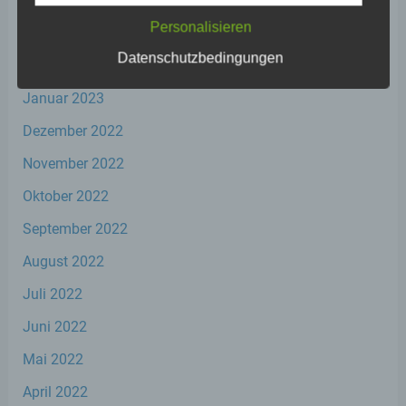
Personalisieren
März 2023
Datenschutzbedingungen
Februar 2023
a) personenbezogene Daten
Januar 2023
Personenbezogene Daten sind alle
Dezember 2022
Informationen, die sich auf eine identifizierte
oder identifizierbare natürliche Person (im
November 2022
Folgenden „betroffene Person") beziehen.
Als identifizierbar wird eine natürliche
Oktober 2022
Person angesehen, die direkt oder indirekt,
insbesondere mittels Zuordnung zu einer
September 2022
Kennung wie einem Namen, zu einer
Kennnummer, zu Standortdaten, zu einer
August 2022
Online-Kennung oder zu einem oder
Juli 2022
mehreren besonderen Merkmalen, die
Ausdruck der physischen, physiologischen,
Juni 2022
genetischen, psychischen, wirtschaftlichen,
kulturellen oder sozialen Identität dieser
Mai 2022
natürlichen Person sind, identifiziert werden
kann.
April 2022