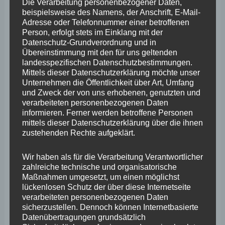
Die Verarbeitung personenbezogener Daten,
beispielsweise des Namens, der Anschrift, E-Mail-
April 2025
Adresse oder Telefonnummer einer betroffenen
März 2025
Person, erfolgt stets im Einklang mit der
Datenschutz-Grundverordnung und in
Februar 2025
Übereinstimmung mit den für uns geltenden
landesspezifischen Datenschutzbestimmungen.
Januar 2025
Mittels dieser Datenschutzerklärung möchte unser
Unternehmen die Öffentlichkeit über Art, Umfang
Dezember 2024
und Zweck der von uns erhobenen, genutzten und
verarbeiteten personenbezogenen Daten
November 2024
informieren. Ferner werden betroffene Personen
mittels dieser Datenschutzerklärung über die ihnen
Oktober 2024
zustehenden Rechte aufgeklärt.
September 2024
Wir haben als für die Verarbeitung Verantwortlicher
August 2024
zahlreiche technische und organisatorische
Maßnahmen umgesetzt, um einen möglichst
Juli 2024
lückenlosen Schutz der über diese Internetseite
Juni 2024
verarbeiteten personenbezogenen Daten
sicherzustellen. Dennoch können Internetbasierte
Mai 2024
Datenübertragungen grundsätzlich