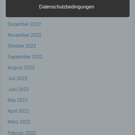
Februar 2023
Datenschutzbedingungen
Januar 2023
a) personenbezogene Daten
Dezember 2022
Personenbezogene Daten sind alle
November 2022
Informationen, die sich auf eine identifizierte
oder identifizierbare natürliche Person (im
Oktober 2022
Folgenden „betroffene Person") beziehen.
September 2022
Als identifizierbar wird eine natürliche
Person angesehen, die direkt oder indirekt,
August 2022
insbesondere mittels Zuordnung zu einer
Kennung wie einem Namen, zu einer
Juli 2022
Kennnummer, zu Standortdaten, zu einer
Online-Kennung oder zu einem oder
Juni 2022
mehreren besonderen Merkmalen, die
Ausdruck der physischen, physiologischen,
Mai 2022
genetischen, psychischen, wirtschaftlichen,
kulturellen oder sozialen Identität dieser
April 2022
natürlichen Person sind, identifiziert werden
kann.
März 2022
Februar 2022