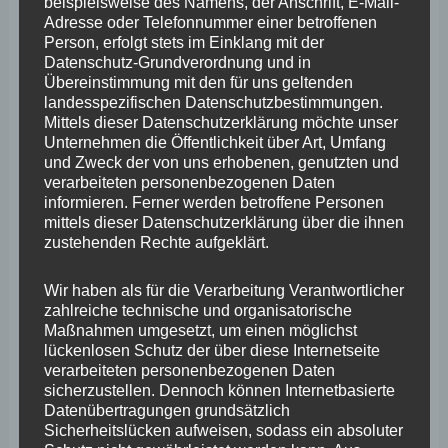
März 2025
beispielsweise des Namens, der Anschrift, E-Mail-
Adresse oder Telefonnummer einer betroffenen
Februar 2025
Person, erfolgt stets im Einklang mit der
Datenschutz-Grundverordnung und in
Januar 2025
Übereinstimmung mit den für uns geltenden
landesspezifischen Datenschutzbestimmungen.
Dezember 2024
Mittels dieser Datenschutzerklärung möchte unser
Unternehmen die Öffentlichkeit über Art, Umfang
November 2024
und Zweck der von uns erhobenen, genutzten und
Oktober 2024
verarbeiteten personenbezogenen Daten
informieren. Ferner werden betroffene Personen
September 2024
mittels dieser Datenschutzerklärung über die ihnen
zustehenden Rechte aufgeklärt.
August 2024
Juli 2024
Wir haben als für die Verarbeitung Verantwortlicher
zahlreiche technische und organisatorische
Juni 2024
Maßnahmen umgesetzt, um einen möglichst
lückenlosen Schutz der über diese Internetseite
Mai 2024
verarbeiteten personenbezogenen Daten
sicherzustellen. Dennoch können Internetbasierte
April 2024
Datenübertragungen grundsätzlich
Sicherheitslücken aufweisen, sodass ein absoluter
März 2024