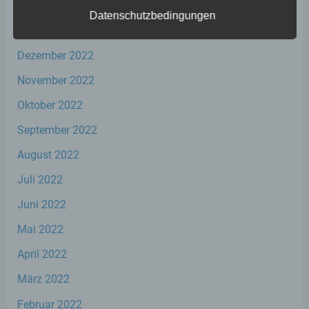
Februar 2023
Datenschutzbedingungen
Januar 2023
a) personenbezogene Daten
Dezember 2022
Personenbezogene Daten sind alle
November 2022
Informationen, die sich auf eine identifizierte
oder identifizierbare natürliche Person (im
Oktober 2022
Folgenden „betroffene Person") beziehen.
September 2022
Als identifizierbar wird eine natürliche
Person angesehen, die direkt oder indirekt,
August 2022
insbesondere mittels Zuordnung zu einer
Kennung wie einem Namen, zu einer
Juli 2022
Kennnummer, zu Standortdaten, zu einer
Online-Kennung oder zu einem oder
Juni 2022
mehreren besonderen Merkmalen, die
Ausdruck der physischen, physiologischen,
Mai 2022
genetischen, psychischen, wirtschaftlichen,
kulturellen oder sozialen Identität dieser
April 2022
natürlichen Person sind, identifiziert werden
kann.
März 2022
Februar 2022