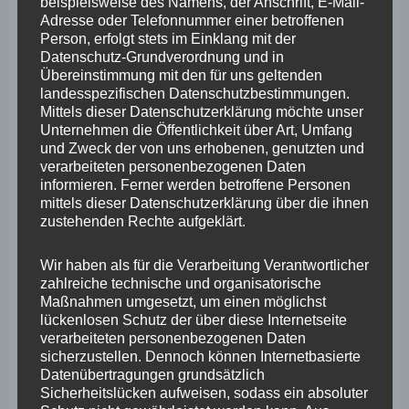
März 2025
beispielsweise des Namens, der Anschrift, E-Mail-
Adresse oder Telefonnummer einer betroffenen
Februar 2025
Person, erfolgt stets im Einklang mit der
Datenschutz-Grundverordnung und in
Januar 2025
Übereinstimmung mit den für uns geltenden
landesspezifischen Datenschutzbestimmungen.
Dezember 2024
Mittels dieser Datenschutzerklärung möchte unser
Unternehmen die Öffentlichkeit über Art, Umfang
November 2024
und Zweck der von uns erhobenen, genutzten und
Oktober 2024
verarbeiteten personenbezogenen Daten
informieren. Ferner werden betroffene Personen
September 2024
mittels dieser Datenschutzerklärung über die ihnen
zustehenden Rechte aufgeklärt.
August 2024
Juli 2024
Wir haben als für die Verarbeitung Verantwortlicher
zahlreiche technische und organisatorische
Juni 2024
Maßnahmen umgesetzt, um einen möglichst
lückenlosen Schutz der über diese Internetseite
Mai 2024
verarbeiteten personenbezogenen Daten
sicherzustellen. Dennoch können Internetbasierte
April 2024
Datenübertragungen grundsätzlich
Sicherheitslücken aufweisen, sodass ein absoluter
März 2024