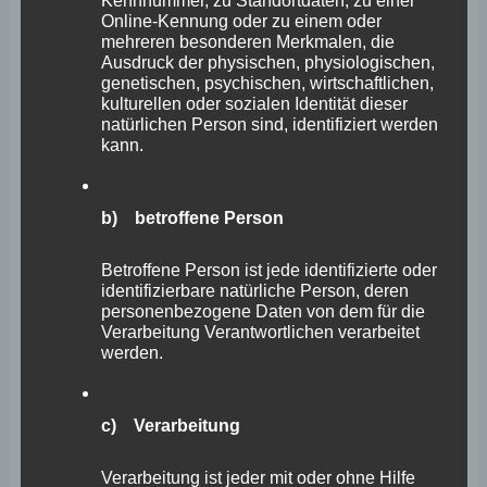
Kennnummer, zu Standortdaten, zu einer
deutschen Unternehmen ihre Vakanzen langfristig nicht
Online-Kennung oder zu einem oder
mehreren besonderen Merkmalen, die
besetzen – das führt zu insgesamt 1,8 Millionen
Ausdruck der physischen, physiologischen,
offenen Stellen. Zugleich wird nach Prognosen die EU-
genetischen, psychischen, wirtschaftlichen,
kulturellen oder sozialen Identität dieser
Bevölkerung im erwerbsfähigen Alter gegenüber 2022
natürlichen Person sind, identifiziert werden
kann.
um sieben Millionen Menschen schrumpfen. Der „war
for talents“ tobt bereits, hieran wird auch ein EU-
Talentpool nichts ändern. Machen wir uns bewusst: Wir
b) betroffene Person
sind angewiesen auf die Zuwanderung von Fachkräfte
Betroffene Person ist jede identifizierte oder
aus dem Ausland. Deswegen brauchen wir zügige
identifizierbare natürliche Person, deren
Verfahren in den deutschen Auslandsvertretungen sowie
personenbezogene Daten von dem für die
Verarbeitung Verantwortlichen verarbeitet
schlanke Verfahrensregelungen in den kommunalen
werden.
Ausländerbehörden.
c) Verarbeitung
Erfolgreiche Ansiedlung von Unternehmen erfordert
auch eine Willkommenskultur für die Arbeitnehmer.
Verarbeitung ist jeder mit oder ohne Hilfe