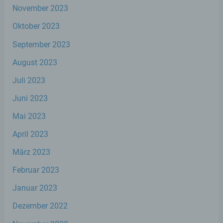
Empfänger ist eine natürliche oder
November 2023
juristische Person, Behörde, Einrichtung
oder andere Stelle, der personenbezogene
Oktober 2023
Daten offengelegt werden, unabhängig
davon, ob es sich bei ihr um einen Dritten
September 2023
handelt oder nicht. Behörden, die im
Rahmen eines bestimmten
August 2023
Untersuchungsauftrags nach dem
Juli 2023
Unionsrecht oder dem Recht der
Mitgliedstaaten möglicherweise
Juni 2023
personenbezogene Daten erhalten, gelten
jedoch nicht als Empfänger.
Mai 2023
April 2023
j) Dritter
März 2023
Dritter ist eine natürliche oder juristische
Februar 2023
Person, Behörde, Einrichtung oder andere
Stelle außer der betroffenen Person, dem
Januar 2023
Verantwortlichen, dem Auftragsverarbeiter
und den Personen, die unter der
Dezember 2022
unmittelbaren Verantwortung des