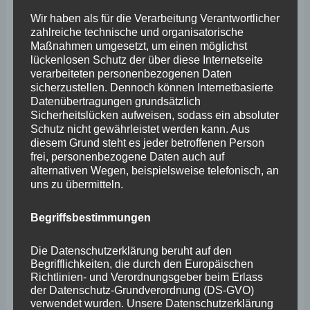
Altenkirchen, Neuwied und dem Westerwald, zeigen die
Wir haben als für die Verarbeitung Verantwortlicher
zahlreiche technische und organisatorische
schwierige Lage der Wirtschaft im nördlichen Rheinland-
Maßnahmen umgesetzt, um einen möglichst
Pfalz deutlich. Damit die Wirtschaft dort wieder Fahrt
lückenlosen Schutz der über diese Internetseite
verarbeiteten personenbezogenen Daten
aufnehmen kann, müssen bürokratische Hemmnisse
sicherzustellen. Dennoch können Internetbasierte
weiter abgebaut werden. Denn für die von der Industrie
Datenübertragungen grundsätzlich
Sicherheitslücken aufweisen, sodass ein absoluter
geprägten Regionen darf die Zuwanderung von den
Schutz nicht gewährleistet werden kann. Aus
dringend benötigten Fach- und Arbeitskräften aus dem
diesem Grund steht es jeder betroffenen Person
frei, personenbezogene Daten auch auf
Ausland nicht weiter erschwert werden.
alternativen Wegen, beispielsweise telefonisch, an
uns zu übermitteln.
Dazu fasste Dr. Peters Enders, Vorsitzender des
Begriffsbestimmungen
Verwaltungsrates “Wir Westerwälder” und Landrat des
Kreises Altenkirchen zusammen [Ich zitiere mit Erlaubnis
Die Datenschutzerklärung beruht auf den
des Präsidenten aus der Pressemitteilung der IHK
Begrifflichkeiten, die durch den Europäischen
Richtlinien- und Verordnungsgeber beim Erlass
Koblenz vom 7. März 2024]:
“Als umzusetzende Ebene
der Datenschutz-Grundverordnung (DS-GVO)
der Einwanderungspolitik werden die Kommunen vom
verwendet wurden. Unsere Datenschutzerklärung