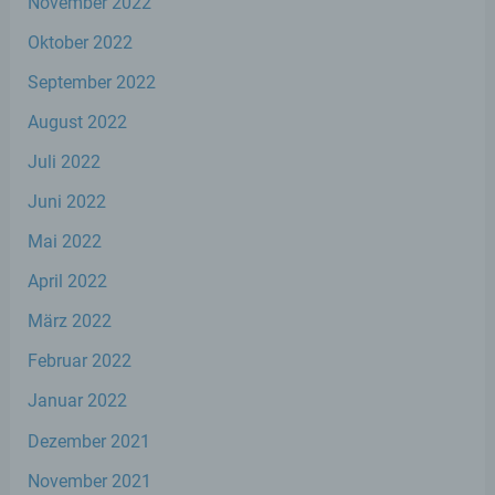
Verantwortlichen oder des
November 2022
Auftragsverarbeiters befugt sind, die
Oktober 2022
personenbezogenen Daten zu verarbeiten.
September 2022
k) Einwilligung
August 2022
Juli 2022
Einwilligung ist jede von der betroffenen
Person freiwillig für den bestimmten Fall in
Juni 2022
informierter Weise und unmissverständlich
abgegebene Willensbekundung in Form
Mai 2022
einer Erklärung oder einer sonstigen
eindeutigen bestätigenden Handlung, mit
April 2022
der die betroffene Person zu verstehen gibt,
dass sie mit der Verarbeitung der sie
März 2022
betreffenden personenbezogenen Daten
einverstanden ist.
Februar 2022
Januar 2022
Dezember 2021
Name und Anschrift des für die Verarbeitung
Verantwortlichen
November 2021