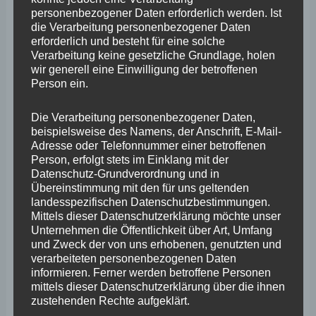
personenbezogener Daten erforderlich werden. Ist
zurückbleiben lässt. Und dazu zählt auch die bisherige
die Verarbeitung personenbezogener Daten
Personalisierung des Fördernetzwerkes Game-Up. Wenn
erforderlich und besteht für eine solche
Verarbeitung keine gesetzliche Grundlage, holen
eine einzelne Person den gesamten Aufbau des Gaming-
wir generell eine Einwilligung der betroffenen
Netzwerkes verantworten, Förderberatung betreiben und
Person ein.
noch etliche weitere Aufgaben wahrnehmen soll, dann
Die Verarbeitung personenbezogener Daten,
wird an der falschen Stelle gespart.
beispielsweise des Namens, der Anschrift, E-Mail-
Adresse oder Telefonnummer einer betroffenen
Person, erfolgt stets im Einklang mit der
„Willkommenskultur für Unternehmen fördern“
Datenschutz-Grundverordnung und in
beinhaltet zugleich aber auch den Weg für eine
Übereinstimmung mit den für uns geltenden
landesspezifischen Datenschutzbestimmungen.
Fachkräftegewinnung und Fachkräfteeinwanderung zu
Mittels dieser Datenschutzerklärung möchte unser
ebnen und dauerhaft zu sichern. Unser Ziel muss es
Unternehmen die Öffentlichkeit über Art, Umfang
und Zweck der von uns erhobenen, genutzten und
sein, Rheinland-Pfalz als attraktiven Wirtschafts- und
verarbeiteten personenbezogenen Daten
Lebensraum zu stärken und zu vermarkten.
informieren. Ferner werden betroffene Personen
mittels dieser Datenschutzerklärung über die ihnen
zustehenden Rechte aufgeklärt.
Die aktuelle IHK-Konjunkturumfrage, etwa für die Kreise