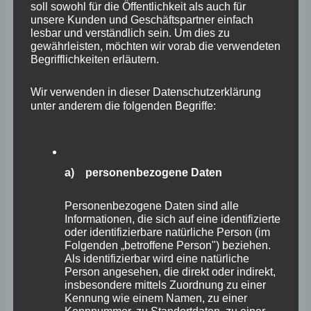
soll sowohl für die Öffentlichkeit als auch für
Gesetzgeber vor Verfahrensprobleme gestellt. Das
unsere Kunden und Geschäftspartner einfach
lesbar und verständlich sein. Um dies zu
bremst viele Arbeitgeber, die bei der Rekrutierung von
gewährleisten, möchten wir vorab die verwendeten
Fachkräften den Weg ins Ausland wagen, aus. Aber
Begrifflichkeiten erläutern.
auch qualifizierte Fachkräfte, die ihre berufliche und
Wir verwenden in dieser Datenschutzerklärung
private Zukunft bei uns suchen, werden von der
unter anderem die folgenden Begriffe:
deutschen Bürokratie abgeschreckt. Allerdings sorgen
insbesondere diese Menschen dafür, dass
Deutschland und unsere Region wettbewerbsfähig
a) personenbezogene Daten
bleiben können. Wir benötigen sie und es liegt auch an
uns, diese Menschen in unsere Gesellschaft zu
Personenbezogene Daten sind alle
Informationen, die sich auf eine identifizierte
integrieren.”
oder identifizierbare natürliche Person (im
Folgenden „betroffene Person") beziehen.
Als identifizierbar wird eine natürliche
Wir leben in einer Zeit des demographischen Wandels
Person angesehen, die direkt oder indirekt,
und Fachkräftemangels. Laut aktuellem DIHK-
insbesondere mittels Zuordnung zu einer
Kennung wie einem Namen, zu einer
Fachkräftereport können mehr als die Hälfte der