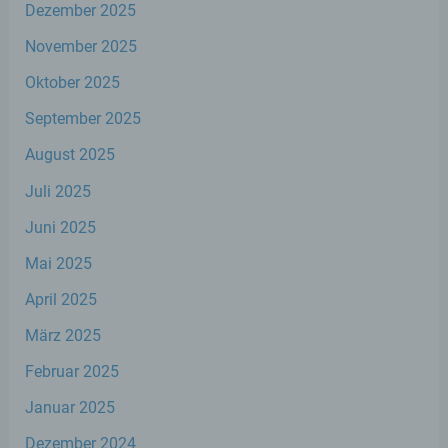
ohne Hinzuziehung zusätzlicher
Dezember 2025
Informationen nicht mehr einer spezifischen
November 2025
betroffenen Person zugeordnet werden
können, sofern diese zusätzlichen
Oktober 2025
Informationen gesondert aufbewahrt
werden und technischen und
September 2025
organisatorischen Maßnahmen unterliegen,
die gewährleisten, dass die
August 2025
personenbezogenen Daten nicht einer
identifizierten oder identifizierbaren
Juli 2025
natürlichen Person zugewiesen werden.
Juni 2025
Mai 2025
g) Verantwortlicher oder für die
Verarbeitung Verantwortlicher
April 2025
Verantwortlicher oder für die Verarbeitung
März 2025
Verantwortlicher ist die natürliche oder
Februar 2025
juristische Person, Behörde, Einrichtung
oder andere Stelle, die allein oder
Januar 2025
gemeinsam mit anderen über die Zwecke
und Mittel der Verarbeitung von
Dezember 2024