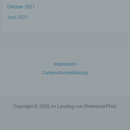
Oktober 2021
Verantwortlicher im Sinne der Datenschutz-
Grundverordnung, sonstiger in den Mitgliedstaaten
Juni 2021
der Europäischen Union geltenden
Datenschutzgesetze und anderer Bestimmungen
mit datenschutzrechtlichem Charakter ist die:
Stephan Wefelscheid, MdL
Kurfürstenstraße 23
Impressum
Datenschutzerklärung
56068 Koblenz
Deutschland
02619153777
Copyright © 2026 im Landtag von Rheinland-Pfalz
E-Mail: info@stephan-wefelscheid.de
Cookies / SessionStorage / LocalStorage