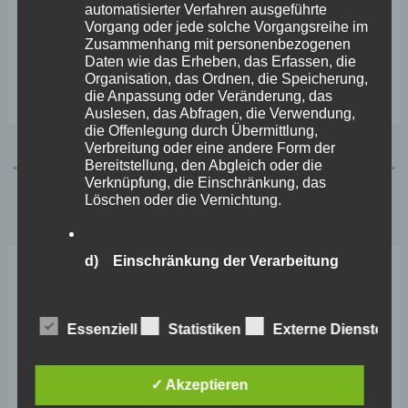
automatisierter Verfahren ausgeführte
Vorgang oder jede solche Vorgangsreihe im
Es gilt das gesprochene Wort.
Zusammenhang mit personenbezogenen
Daten wie das Erheben, das Erfassen, die
Organisation, das Ordnen, die Speicherung,
Related Images:
die Anpassung oder Veränderung, das
Auslesen, das Abfragen, die Verwendung,
die Offenlegung durch Übermittlung,
Verbreitung oder eine andere Form der
←
Vorheriger Beitrag
Nächster Beitrag
→
Bereitstellung, den Abgleich oder die
Verknüpfung, die Einschränkung, das
Löschen oder die Vernichtung.
d) Einschränkung der Verarbeitung
Neueste Beiträge
Einschränkung der Verarbeitung ist die
Markierung gespeicherter
Essenziell
Statistiken
Externe Dienste
personenbezogener Daten mit dem Ziel,
Wefelscheid lehnt Verfassungsänderung ab
ihre künftige Verarbeitung einzuschränken.
VfL Kesselheim e.V. bittet Stadt um Unterstützung bei
✓ Akzeptieren
Sanierung des Sportplatzes