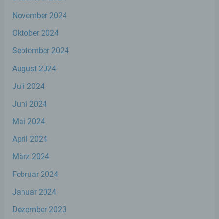
personenbezogenen Daten entscheidet.
Sind die Zwecke und Mittel dieser
November 2024
Verarbeitung durch das Unionsrecht oder
das Recht der Mitgliedstaaten vorgegeben,
Oktober 2024
so kann der Verantwortliche
beziehungsweise können die bestimmten
September 2024
Kriterien seiner Benennung nach dem
Unionsrecht oder dem Recht der
August 2024
Mitgliedstaaten vorgesehen werden.
Juli 2024
Juni 2024
h) Auftragsverarbeiter
Mai 2024
Auftragsverarbeiter ist eine natürliche oder
April 2024
juristische Person, Behörde, Einrichtung
oder andere Stelle, die personenbezogene
März 2024
Daten im Auftrag des Verantwortlichen
verarbeitet.
Februar 2024
Januar 2024
i) Empfänger
Dezember 2023