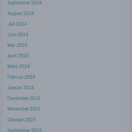
September 2024
natürlichen Person zugewiesen werden.
August 2024
g) Verantwortlicher oder für die
Juli 2024
Verarbeitung Verantwortlicher
Juni 2024
Verantwortlicher oder für die Verarbeitung
Mai 2024
Verantwortlicher ist die natürliche oder
juristische Person, Behörde, Einrichtung
April 2024
oder andere Stelle, die allein oder
gemeinsam mit anderen über die Zwecke
März 2024
und Mittel der Verarbeitung von
personenbezogenen Daten entscheidet.
Februar 2024
Sind die Zwecke und Mittel dieser
Verarbeitung durch das Unionsrecht oder
Januar 2024
das Recht der Mitgliedstaaten vorgegeben,
Dezember 2023
so kann der Verantwortliche
beziehungsweise können die bestimmten
November 2023
Kriterien seiner Benennung nach dem
Unionsrecht oder dem Recht der
Oktober 2023
Mitgliedstaaten vorgesehen werden.
September 2023