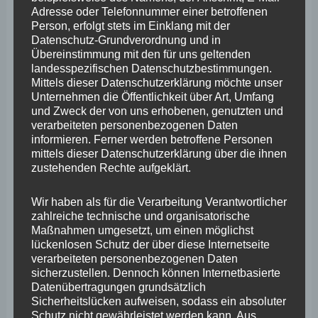
des Antisemitismus und zur Stärkung des jüdischen
Adresse oder Telefonnummer einer betroffenen
Lebens hier in Rheinland-Pfalz! Im Namen der FREIE
Person, erfolgt stets im Einklang mit der
Datenschutz-Grundverordnung und in
WÄHLER Fraktion möchte ich mich bei den
Übereinstimmung mit den für uns geltenden
Verhandlungsführern der Landesregierung, aber auch
landesspezifischen Datenschutzbestimmungen.
Mittels dieser Datenschutzerklärung möchte unser
bei dem Vorsitzenden Avadiev und der Vorsitzenden
Unternehmen die Öffentlichkeit über Art, Umfang
Kischner bedanken, diese wichtige Übereinkunft
und Zweck der von uns erhobenen, genutzten und
verarbeiteten personenbezogenen Daten
einvernehmlich erzielt zu haben. Die am 14. September
informieren. Ferner werden betroffene Personen
2023 in Mainz unterzeichneten neuen Verträge finden
mittels dieser Datenschutzerklärung über die ihnen
zustehenden Rechte aufgeklärt.
die Zustimmung der FREIEN WÄHLER.
Wir haben als für die Verarbeitung Verantwortlicher
Doch muss es unser Bestreben in Rheinland-Pfalz sein,
zahlreiche technische und organisatorische
Maßnahmen umgesetzt, um einen möglichst
jegliche Formen von Rassismus und Stigmatisierung zu
lückenlosen Schutz der über diese Internetseite
bekämpfen. Sei es Antisemitismus oder Antiziganismus.
verarbeiteten personenbezogenen Daten
sicherzustellen. Dennoch können Internetbasierte
Datenübertragungen grundsätzlich
Erst heute berichtete die Allgemeine Zeitung über
Sicherheitslücken aufweisen, sodass ein absoluter
Schutz nicht gewährleistet werden kann. Aus