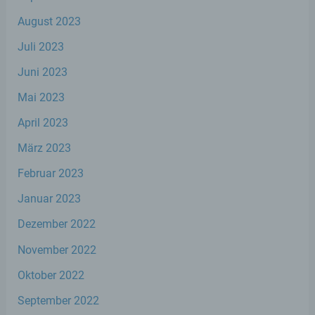
h) Auftragsverarbeiter
August 2023
Juli 2023
Auftragsverarbeiter ist eine natürliche oder
juristische Person, Behörde, Einrichtung
Juni 2023
oder andere Stelle, die personenbezogene
Daten im Auftrag des Verantwortlichen
Mai 2023
verarbeitet.
April 2023
März 2023
i) Empfänger
Februar 2023
Empfänger ist eine natürliche oder
Januar 2023
juristische Person, Behörde, Einrichtung
oder andere Stelle, der personenbezogene
Dezember 2022
Daten offengelegt werden, unabhängig
davon, ob es sich bei ihr um einen Dritten
November 2022
handelt oder nicht. Behörden, die im
Rahmen eines bestimmten
Oktober 2022
Untersuchungsauftrags nach dem
Unionsrecht oder dem Recht der
September 2022
Mitgliedstaaten möglicherweise