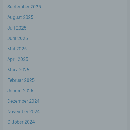
Aspekte bezüglich Arbeitsleistung,
wirtschaftlicher Lage, Gesundheit,
September 2025
persönlicher Vorlieben, Interessen,
Zuverlässigkeit, Verhalten, Aufenthaltsort
August 2025
oder Ortswechsel dieser natürlichen Person
Juli 2025
zu analysieren oder vorherzusagen.
Juni 2025
f) Pseudonymisierung
Mai 2025
April 2025
Pseudonymisierung ist die Verarbeitung
personenbezogener Daten in einer Weise,
März 2025
auf welche die personenbezogenen Daten
ohne Hinzuziehung zusätzlicher
Februar 2025
Informationen nicht mehr einer spezifischen
betroffenen Person zugeordnet werden
Januar 2025
können, sofern diese zusätzlichen
Informationen gesondert aufbewahrt
Dezember 2024
werden und technischen und
organisatorischen Maßnahmen unterliegen,
November 2024
die gewährleisten, dass die
personenbezogenen Daten nicht einer
Oktober 2024
identifizierten oder identifizierbaren