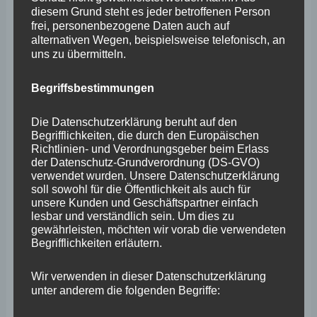
Angelina Kappler, die im Haus der Stadtgeschichte in
diesem Grund steht es jeder betroffenen Person
Bad Kreuznach jüngst über ihr Leben als Sinti und über
frei, personenbezogene Daten auch auf
alternativen Wegen, beispielsweise telefonisch, an
ihre Ausgrenzungserfahrungen berichtete. Seit 2005
uns zu übermitteln.
existiert die Rahmenvereinbarung zwischen dem
Verband Deutscher Sinti und Roma – Landesverband
Begriffsbestimmungen
Rheinland-Pfalz e. V. und dem Land Rheinland-Pfalz zur
Die Datenschutzerklärung beruht auf den
Unterstützung und Förderung einer aktiven Teilnahme
Begrifflichkeiten, die durch den Europäischen
Richtlinien- und Verordnungsgeber beim Erlass
der in Rheinland-Pfalz lebenden Sinti und Roma in allen
der Datenschutz-Grundverordnung (DS-GVO)
Bereichen des kulturellen, sozialen, wirtschaftlichen und
verwendet wurden. Unsere Datenschutzerklärung
soll sowohl für die Öffentlichkeit als auch für
politischen Lebens. So, wie es bei dem jüdischen
unsere Kunden und Geschäftspartner einfach
Vertragspartner durch den Austritt der Jüdischen
lesbar und verständlich sein. Um dies zu
gewährleisten, möchten wir vorab die verwendeten
Kultusgemeinde Mainz-Rheinhessen aus dem
Begrifflichkeiten erläutern.
Landesverband der jüdischen Gemeinden von
Wir verwenden in dieser Datenschutzerklärung
Rheinland-Pfalz zu vertraglichem Anpassungsbedarf
unter anderem die folgenden Begriffe:
kam, sollte auch der sich in Vertragsanbahnung