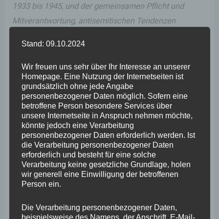
1933 bis 1945, und der gemeinsamen Pflicht und
Mitverantwortung, antisemitischen Tendenzen
entgegenzutreten, da die Entwicklung dies mehr denn
Stand: 09.10.2024
je erfordert, ist es ein Anliegen des Landes, die
Jüdischen Kultusgemeinden in Rheinland-Pfalz bei der
Wir freuen uns sehr über Ihr Interesse an unserer
Homepage. Eine Nutzung der Internetseiten ist
Erfüllung ihrer Aufgaben zu unterstützen, die ihnen
grundsätzlich ohne jede Angabe
nach der Tradition des Judentums obliegen.“
personenbezogener Daten möglich. Sofern eine
betroffene Person besondere Services über
unsere Internetseite in Anspruch nehmen möchte,
Das, meine Damen und Herren, ist ein richtiges,
könnte jedoch eine Verarbeitung
personenbezogener Daten erforderlich werden. Ist
wichtiges und klares Bekenntnis des Landes zur
die Verarbeitung personenbezogener Daten
deutschen Staatsräson in Rheinland-Pfalz!
erforderlich und besteht für eine solche
Verarbeitung keine gesetzliche Grundlage, holen
wir generell eine Einwilligung der betroffenen
Und dieser Vertrag, mit dem die jährliche Landesleistung
Person ein.
auf insgesamt 1,1 Mio € verdoppelt wird, ist auch eine
wesentliche Unterstützung des Landes zur Bekämpfung
Die Verarbeitung personenbezogener Daten,
beispielsweise des Namens, der Anschrift, E-Mail-