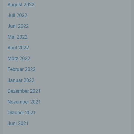
personenbezogene Daten erhalten, gelten
August 2022
jedoch nicht als Empfänger.
Juli 2022
Juni 2022
j) Dritter
Mai 2022
Dritter ist eine natürliche oder juristische
April 2022
Person, Behörde, Einrichtung oder andere
Stelle außer der betroffenen Person, dem
März 2022
Verantwortlichen, dem Auftragsverarbeiter
und den Personen, die unter der
Februar 2022
unmittelbaren Verantwortung des
Verantwortlichen oder des
Januar 2022
Auftragsverarbeiters befugt sind, die
personenbezogenen Daten zu verarbeiten.
Dezember 2021
November 2021
k) Einwilligung
Oktober 2021
Einwilligung ist jede von der betroffenen
Juni 2021
Person freiwillig für den bestimmten Fall in