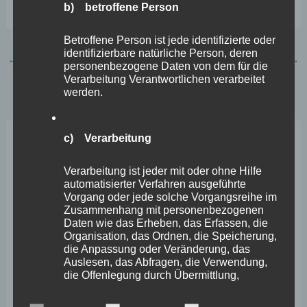
Es gilt das gesprochene Wort.
b) betroffene Person
Betroffene Person ist jede identifizierte oder
identifizierbare natürliche Person, deren
←
Vorheriger Beitrag
Nächster Beitrag
→
personenbezogene Daten von dem für die
Verarbeitung Verantwortlichen verarbeitet
werden.
c) Verarbeitung
Neueste Beiträge
Verarbeitung ist jeder mit oder ohne Hilfe
automatisierter Verfahren ausgeführte
Wefelscheid lehnt Verfassungsänderung ab
Vorgang oder jede solche Vorgangsreihe im
Zusammenhang mit personenbezogenen
VfL Kesselheim e.V. bittet Stadt um Unterstützung bei
Daten wie das Erheben, das Erfassen, die
Organisation, das Ordnen, die Speicherung,
Sanierung des Sportplatzes
die Anpassung oder Veränderung, das
Auslesen, das Abfragen, die Verwendung,
Engstelle in Aachener Straße – Wefelscheid: „Rübenach
die Offenlegung durch Übermittlung,
erstickt im Verkehr“
Verbreitung oder eine andere Form der
Bereitstellung, den Abgleich oder die