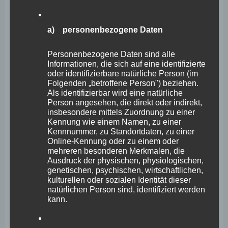
befindliche Staatsvertrag zwischen dem Land
Rheinland-Pfalz und den Vertretern der Sinti und Roma
a) personenbezogene Daten
diesem Umstand Rechnung tragen, dass es auch dort
mehrere Interessenvertretungen gibt. Hier sollte sich die
Personenbezogene Daten sind alle
im Innenministerium verortete Fachabteilung bzw.
Informationen, die sich auf eine identifizierte
oder identifizierbare natürliche Person (im
Fachreferat für „Nationale Minderheiten in Rheinland-
Folgenden „betroffene Person") beziehen.
Als identifizierbar wird eine natürliche
Pfalz“ ein Beispiel an den Kollegen aus dem
Person angesehen, die direkt oder indirekt,
Wissenschaftsministerium nehmen. Denn auch in
insbesondere mittels Zuordnung zu einer
Kennung wie einem Namen, zu einer
diesem bereich muss das Land Rheinland-Pfalz seiner
Kennnummer, zu Standortdaten, zu einer
Verantwortung gegenüber der nationalen Minderheit
Online-Kennung oder zu einem oder
mehreren besonderen Merkmalen, die
nachkommen und angemessene Bedingungen schaffen,
Ausdruck der physischen, physiologischen,
die es ALLEN Sinti und Roma in Rheinland-Pfalz
genetischen, psychischen, wirtschaftlichen,
kulturellen oder sozialen Identität dieser
erleichtern, ihre Identität zum Ausdruck zu bringen, zu
natürlichen Person sind, identifiziert werden
kann.
bewahren und zu entwickeln.