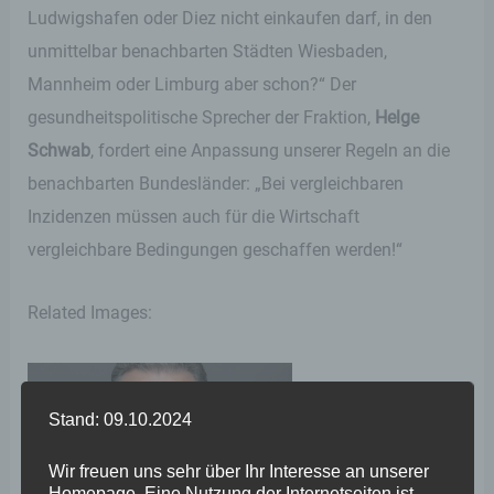
Ludwigshafen oder Diez nicht einkaufen darf, in den
unmittelbar benachbarten Städten Wiesbaden,
Mannheim oder Limburg aber schon?“ Der
gesundheitspolitische Sprecher der Fraktion,
Helge
Schwab
, fordert eine Anpassung unserer Regeln an die
benachbarten Bundesländer: „Bei vergleichbaren
Inzidenzen müssen auch für die Wirtschaft
vergleichbare Bedingungen geschaffen werden!“
Related Images:
Stand: 09.10.2024
Wir freuen uns sehr über Ihr Interesse an unserer
Homepage. Eine Nutzung der Internetseiten ist