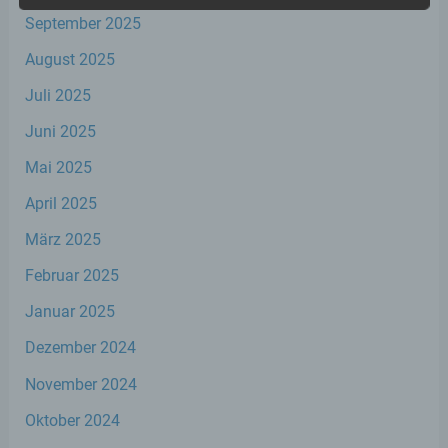
Markierung gespeicherter
September 2025
personenbezogener Daten mit dem Ziel,
ihre künftige Verarbeitung einzuschränken.
August 2025
Juli 2025
e) Profiling
Juni 2025
Profiling ist jede Art der automatisierten
Mai 2025
Verarbeitung personenbezogener Daten,
die darin besteht, dass diese
April 2025
personenbezogenen Daten verwendet
werden, um bestimmte persönliche
März 2025
Aspekte, die sich auf eine natürliche Person
beziehen, zu bewerten, insbesondere, um
Februar 2025
Aspekte bezüglich Arbeitsleistung,
wirtschaftlicher Lage, Gesundheit,
Januar 2025
persönlicher Vorlieben, Interessen,
Dezember 2024
Zuverlässigkeit, Verhalten, Aufenthaltsort
oder Ortswechsel dieser natürlichen Person
November 2024
zu analysieren oder vorherzusagen.
Oktober 2024