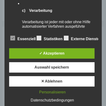
Wefelscheid besichtigt Fort Konstantin
Wefelscheid bei 3-jährigem Jubiläum von Particura
c) Verarbeitung
Verarbeitung ist jeder mit oder ohne Hilfe
automatisierter Verfahren ausgeführte
Vorgang oder jede solche Vorgangsreihe im
Zusammenhang mit personenbezogenen
Archiv
Essenziell
Statistiken
Externe Dienste
Daten wie das Erheben, das Erfassen, die
Organisation, das Ordnen, die Speicherung,
die Anpassung oder Veränderung, das
April 2026
Auslesen, das Abfragen, die Verwendung,
✓ Akzeptieren
die Offenlegung durch Übermittlung,
März 2026
Verbreitung oder eine andere Form der
Bereitstellung, den Abgleich oder die
Auswahl speichern
Februar 2026
Verknüpfung, die Einschränkung, das
Löschen oder die Vernichtung.
Januar 2026
✕ Ablehnen
Dezember 2025
d) Einschränkung der Verarbeitung
Personalisieren
November 2025
Datenschutzbedingungen
Oktober 2025
Einschränkung der Verarbeitung ist die