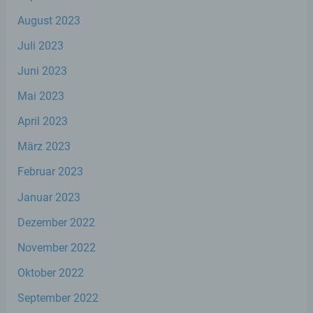
Verantwortlicher ist die natürliche oder
juristische Person, Behörde, Einrichtung
August 2023
oder andere Stelle, die allein oder
gemeinsam mit anderen über die Zwecke
Juli 2023
und Mittel der Verarbeitung von
personenbezogenen Daten entscheidet.
Juni 2023
Sind die Zwecke und Mittel dieser
Mai 2023
Verarbeitung durch das Unionsrecht oder
das Recht der Mitgliedstaaten vorgegeben,
April 2023
so kann der Verantwortliche
beziehungsweise können die bestimmten
März 2023
Kriterien seiner Benennung nach dem
Unionsrecht oder dem Recht der
Februar 2023
Mitgliedstaaten vorgesehen werden.
Januar 2023
Dezember 2022
h) Auftragsverarbeiter
November 2022
Auftragsverarbeiter ist eine natürliche oder
juristische Person, Behörde, Einrichtung
Oktober 2022
oder andere Stelle, die personenbezogene
Daten im Auftrag des Verantwortlichen
September 2022
verarbeitet.