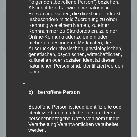
Folgenden „betroffene Person") beziehen.
Als identifizierbar wird eine natürliche
Person angesehen, die direkt oder indirekt,
insbesondere mittels Zuordnung zu einer
Kennung wie einem Namen, zu einer
←
Vorheriger Beitrag
Nächster Beitrag
→
Kennnummer, zu Standortdaten, zu einer
Online-Kennung oder zu einem oder
mehreren besonderen Merkmalen, die
Ausdruck der physischen, physiologischen,
genetischen, psychischen, wirtschaftlichen,
kulturellen oder sozialen Identität dieser
natürlichen Person sind, identifiziert werden
Neueste Beiträge
kann.
Wefelscheid lehnt Verfassungsänderung ab
b) betroffene Person
VfL Kesselheim e.V. bittet Stadt um Unterstützung bei
Sanierung des Sportplatzes
Betroffene Person ist jede identifizierte oder
identifizierbare natürliche Person, deren
Engstelle in Aachener Straße – Wefelscheid: „Rübenach
personenbezogene Daten von dem für die
Verarbeitung Verantwortlichen verarbeitet
erstickt im Verkehr“
werden.