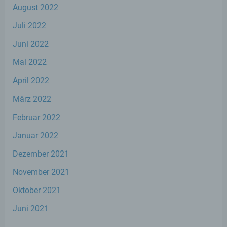
August 2022
Juli 2022
i) Empfänger
Juni 2022
Empfänger ist eine natürliche oder
Mai 2022
juristische Person, Behörde, Einrichtung
oder andere Stelle, der personenbezogene
April 2022
Daten offengelegt werden, unabhängig
davon, ob es sich bei ihr um einen Dritten
März 2022
handelt oder nicht. Behörden, die im
Rahmen eines bestimmten
Februar 2022
Untersuchungsauftrags nach dem
Unionsrecht oder dem Recht der
Januar 2022
Mitgliedstaaten möglicherweise
personenbezogene Daten erhalten, gelten
Dezember 2021
jedoch nicht als Empfänger.
November 2021
Oktober 2021
j) Dritter
Juni 2021
Dritter ist eine natürliche oder juristische