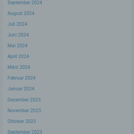
f) Pseudonymisierung
September 2024
August 2024
Pseudonymisierung ist die Verarbeitung
personenbezogener Daten in einer Weise,
Juli 2024
auf welche die personenbezogenen Daten
ohne Hinzuziehung zusätzlicher
Juni 2024
Informationen nicht mehr einer spezifischen
betroffenen Person zugeordnet werden
Mai 2024
können, sofern diese zusätzlichen
Informationen gesondert aufbewahrt
April 2024
werden und technischen und
März 2024
organisatorischen Maßnahmen unterliegen,
die gewährleisten, dass die
Februar 2024
personenbezogenen Daten nicht einer
identifizierten oder identifizierbaren
Januar 2024
natürlichen Person zugewiesen werden.
Dezember 2023
g) Verantwortlicher oder für die
November 2023
Verarbeitung Verantwortlicher
Oktober 2023
Verantwortlicher oder für die Verarbeitung
September 2023