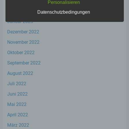
März 2023
Personalisieren
Februar 2023
Datenschutzbedingungen
Januar 2023
a) personenbezogene Daten
Dezember 2022
Personenbezogene Daten sind alle
Informationen, die sich auf eine identifizierte
November 2022
oder identifizierbare natürliche Person (im
Folgenden „betroffene Person") beziehen.
Oktober 2022
Als identifizierbar wird eine natürliche
Person angesehen, die direkt oder indirekt,
September 2022
insbesondere mittels Zuordnung zu einer
August 2022
Kennung wie einem Namen, zu einer
Kennnummer, zu Standortdaten, zu einer
Juli 2022
Online-Kennung oder zu einem oder
mehreren besonderen Merkmalen, die
Juni 2022
Ausdruck der physischen, physiologischen,
genetischen, psychischen, wirtschaftlichen,
Mai 2022
kulturellen oder sozialen Identität dieser
natürlichen Person sind, identifiziert werden
April 2022
kann.
März 2022