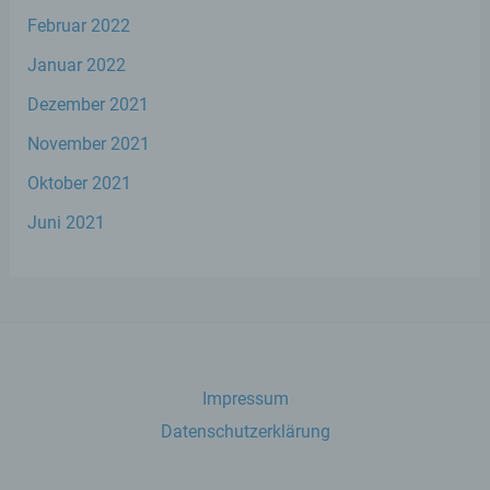
Februar 2022
b) betroffene Person
Januar 2022
Betroffene Person ist jede identifizierte oder
identifizierbare natürliche Person, deren
Dezember 2021
personenbezogene Daten von dem für die
November 2021
Verarbeitung Verantwortlichen verarbeitet
werden.
Oktober 2021
Juni 2021
c) Verarbeitung
Verarbeitung ist jeder mit oder ohne Hilfe
automatisierter Verfahren ausgeführte
Vorgang oder jede solche Vorgangsreihe im
Zusammenhang mit personenbezogenen
Daten wie das Erheben, das Erfassen, die
Organisation, das Ordnen, die Speicherung,
Impressum
die Anpassung oder Veränderung, das
Datenschutzerklärung
Auslesen, das Abfragen, die Verwendung,
die Offenlegung durch Übermittlung,
Verbreitung oder eine andere Form der