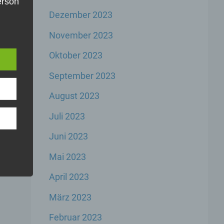
Person
Dezember 2023
die
e
u
November 2023
er,
inem
Oktober 2023
der
n,
September 2023
er
August 2023
Juli 2023
Juni 2023
Mai 2023
rbare
n
April 2023
März 2023
Februar 2023