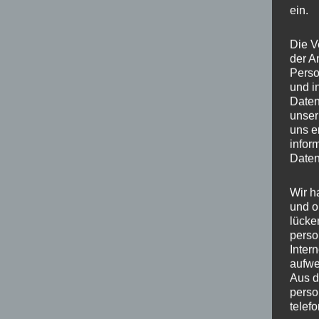
ein.
Die V
der A
Perso
und i
Daten
unser
uns e
infor
Daten
Wir h
und o
lücke
perso
Inter
aufwe
Aus d
perso
telef