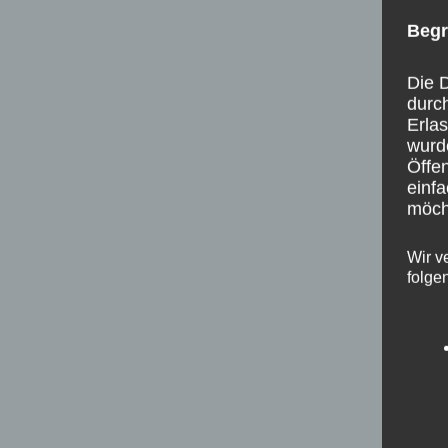
Begr
Die D
durc
Erla
wurd
Öffen
einfa
möcht
Wir v
folge