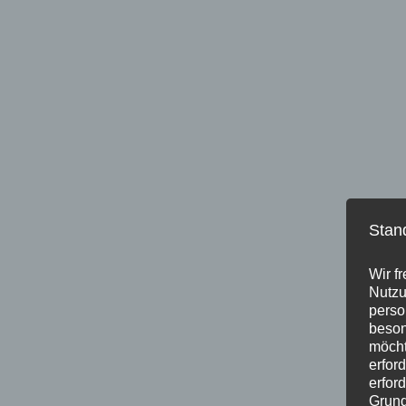
Stan
Wir f
Nutzu
perso
beson
möcht
erfor
erfor
Grund