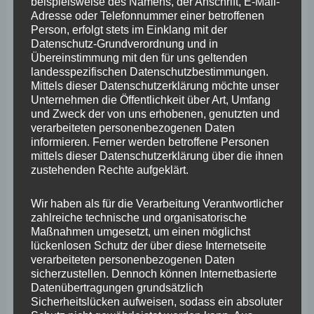
März 2025
beispielsweise des Namens, der Anschrift, E-Mail-
Adresse oder Telefonnummer einer betroffenen
Februar 2025
Person, erfolgt stets im Einklang mit der
Datenschutz-Grundverordnung und in
Januar 2025
Übereinstimmung mit den für uns geltenden
landesspezifischen Datenschutzbestimmungen.
Dezember 2024
Mittels dieser Datenschutzerklärung möchte unser
Unternehmen die Öffentlichkeit über Art, Umfang
November 2024
und Zweck der von uns erhobenen, genutzten und
Oktober 2024
verarbeiteten personenbezogenen Daten
informieren. Ferner werden betroffene Personen
September 2024
mittels dieser Datenschutzerklärung über die ihnen
zustehenden Rechte aufgeklärt.
August 2024
Juli 2024
Wir haben als für die Verarbeitung Verantwortlicher
zahlreiche technische und organisatorische
Juni 2024
Maßnahmen umgesetzt, um einen möglichst
lückenlosen Schutz der über diese Internetseite
Mai 2024
verarbeiteten personenbezogenen Daten
sicherzustellen. Dennoch können Internetbasierte
April 2024
Datenübertragungen grundsätzlich
Sicherheitslücken aufweisen, sodass ein absoluter
März 2024