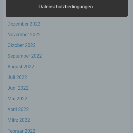
Februar 2023
Datenschutzbedingungen
Januar 2023
a) personenbezogene Daten
Dezember 2022
Personenbezogene Daten sind alle
November 2022
Informationen, die sich auf eine identifizierte
oder identifizierbare natürliche Person (im
Oktober 2022
Folgenden „betroffene Person") beziehen.
September 2022
Als identifizierbar wird eine natürliche
Person angesehen, die direkt oder indirekt,
August 2022
insbesondere mittels Zuordnung zu einer
Kennung wie einem Namen, zu einer
Juli 2022
Kennnummer, zu Standortdaten, zu einer
Online-Kennung oder zu einem oder
Juni 2022
mehreren besonderen Merkmalen, die
Ausdruck der physischen, physiologischen,
Mai 2022
genetischen, psychischen, wirtschaftlichen,
kulturellen oder sozialen Identität dieser
April 2022
natürlichen Person sind, identifiziert werden
kann.
März 2022
Februar 2022