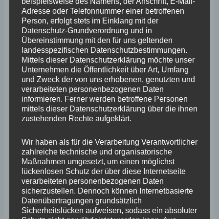
März 2025
beispielsweise des Namens, der Anschrift, E-Mail-
Adresse oder Telefonnummer einer betroffenen
Februar 2025
Person, erfolgt stets im Einklang mit der
Datenschutz-Grundverordnung und in
Januar 2025
Übereinstimmung mit den für uns geltenden
landesspezifischen Datenschutzbestimmungen.
Dezember 2024
Mittels dieser Datenschutzerklärung möchte unser
Unternehmen die Öffentlichkeit über Art, Umfang
November 2024
und Zweck der von uns erhobenen, genutzten und
Oktober 2024
verarbeiteten personenbezogenen Daten
informieren. Ferner werden betroffene Personen
September 2024
mittels dieser Datenschutzerklärung über die ihnen
zustehenden Rechte aufgeklärt.
August 2024
Juli 2024
Wir haben als für die Verarbeitung Verantwortlicher
zahlreiche technische und organisatorische
Juni 2024
Maßnahmen umgesetzt, um einen möglichst
lückenlosen Schutz der über diese Internetseite
Mai 2024
verarbeiteten personenbezogenen Daten
sicherzustellen. Dennoch können Internetbasierte
April 2024
Datenübertragungen grundsätzlich
Sicherheitslücken aufweisen, sodass ein absoluter
März 2024