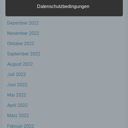
Februar 2023
Datenschutzbedingungen
Januar 2023
a) personenbezogene Daten
Dezember 2022
Personenbezogene Daten sind alle
November 2022
Informationen, die sich auf eine identifizierte
oder identifizierbare natürliche Person (im
Oktober 2022
Folgenden „betroffene Person") beziehen.
September 2022
Als identifizierbar wird eine natürliche
Person angesehen, die direkt oder indirekt,
August 2022
insbesondere mittels Zuordnung zu einer
Kennung wie einem Namen, zu einer
Juli 2022
Kennnummer, zu Standortdaten, zu einer
Online-Kennung oder zu einem oder
Juni 2022
mehreren besonderen Merkmalen, die
Ausdruck der physischen, physiologischen,
Mai 2022
genetischen, psychischen, wirtschaftlichen,
kulturellen oder sozialen Identität dieser
April 2022
natürlichen Person sind, identifiziert werden
kann.
März 2022
Februar 2022