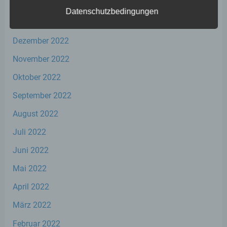
Februar 2023
Datenschutzbedingungen
Januar 2023
a) personenbezogene Daten
Dezember 2022
Personenbezogene Daten sind alle
November 2022
Informationen, die sich auf eine identifizierte
oder identifizierbare natürliche Person (im
Oktober 2022
Folgenden „betroffene Person") beziehen.
September 2022
Als identifizierbar wird eine natürliche
Person angesehen, die direkt oder indirekt,
August 2022
insbesondere mittels Zuordnung zu einer
Kennung wie einem Namen, zu einer
Juli 2022
Kennnummer, zu Standortdaten, zu einer
Online-Kennung oder zu einem oder
Juni 2022
mehreren besonderen Merkmalen, die
Ausdruck der physischen, physiologischen,
Mai 2022
genetischen, psychischen, wirtschaftlichen,
kulturellen oder sozialen Identität dieser
April 2022
natürlichen Person sind, identifiziert werden
kann.
März 2022
Februar 2022