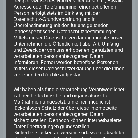
März 2025
beispielsweise des Namens, der Anschrift, E-Mail-
Adresse oder Telefonnummer einer betroffenen
Februar 2025
Person, erfolgt stets im Einklang mit der
Datenschutz-Grundverordnung und in
Januar 2025
Übereinstimmung mit den für uns geltenden
landesspezifischen Datenschutzbestimmungen.
Dezember 2024
Mittels dieser Datenschutzerklärung möchte unser
Unternehmen die Öffentlichkeit über Art, Umfang
November 2024
und Zweck der von uns erhobenen, genutzten und
Oktober 2024
verarbeiteten personenbezogenen Daten
informieren. Ferner werden betroffene Personen
September 2024
mittels dieser Datenschutzerklärung über die ihnen
zustehenden Rechte aufgeklärt.
August 2024
Juli 2024
Wir haben als für die Verarbeitung Verantwortlicher
zahlreiche technische und organisatorische
Juni 2024
Maßnahmen umgesetzt, um einen möglichst
lückenlosen Schutz der über diese Internetseite
Mai 2024
verarbeiteten personenbezogenen Daten
sicherzustellen. Dennoch können Internetbasierte
April 2024
Datenübertragungen grundsätzlich
Sicherheitslücken aufweisen, sodass ein absoluter
März 2024