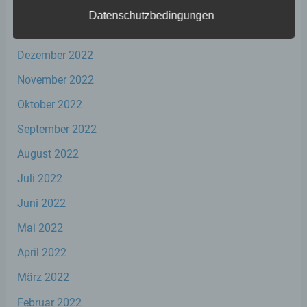
Februar 2023
Datenschutzbedingungen
Januar 2023
a) personenbezogene Daten
Dezember 2022
Personenbezogene Daten sind alle
November 2022
Informationen, die sich auf eine identifizierte
oder identifizierbare natürliche Person (im
Oktober 2022
Folgenden „betroffene Person") beziehen.
September 2022
Als identifizierbar wird eine natürliche
Person angesehen, die direkt oder indirekt,
August 2022
insbesondere mittels Zuordnung zu einer
Kennung wie einem Namen, zu einer
Juli 2022
Kennnummer, zu Standortdaten, zu einer
Online-Kennung oder zu einem oder
Juni 2022
mehreren besonderen Merkmalen, die
Ausdruck der physischen, physiologischen,
Mai 2022
genetischen, psychischen, wirtschaftlichen,
kulturellen oder sozialen Identität dieser
April 2022
natürlichen Person sind, identifiziert werden
kann.
März 2022
Februar 2022