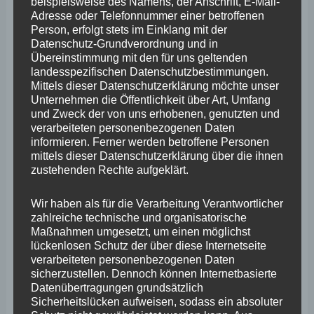
März 2025
beispielsweise des Namens, der Anschrift, E-Mail-
Adresse oder Telefonnummer einer betroffenen
Februar 2025
Person, erfolgt stets im Einklang mit der
Datenschutz-Grundverordnung und in
Januar 2025
Übereinstimmung mit den für uns geltenden
landesspezifischen Datenschutzbestimmungen.
Dezember 2024
Mittels dieser Datenschutzerklärung möchte unser
Unternehmen die Öffentlichkeit über Art, Umfang
November 2024
und Zweck der von uns erhobenen, genutzten und
Oktober 2024
verarbeiteten personenbezogenen Daten
informieren. Ferner werden betroffene Personen
September 2024
mittels dieser Datenschutzerklärung über die ihnen
zustehenden Rechte aufgeklärt.
August 2024
Juli 2024
Wir haben als für die Verarbeitung Verantwortlicher
zahlreiche technische und organisatorische
Juni 2024
Maßnahmen umgesetzt, um einen möglichst
lückenlosen Schutz der über diese Internetseite
Mai 2024
verarbeiteten personenbezogenen Daten
sicherzustellen. Dennoch können Internetbasierte
April 2024
Datenübertragungen grundsätzlich
Sicherheitslücken aufweisen, sodass ein absoluter
März 2024