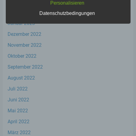
März 2023
Personalisieren
Februar 2023
Datenschutzbedingungen
a) personenbezogene Daten
Januar 2023
Dezember 2022
Personenbezogene Daten sind alle
Informationen, die sich auf eine identifizierte
November 2022
oder identifizierbare natürliche Person (im
Folgenden „betroffene Person") beziehen.
Oktober 2022
Als identifizierbar wird eine natürliche
Person angesehen, die direkt oder indirekt,
September 2022
insbesondere mittels Zuordnung zu einer
August 2022
Kennung wie einem Namen, zu einer
Kennnummer, zu Standortdaten, zu einer
Juli 2022
Online-Kennung oder zu einem oder
mehreren besonderen Merkmalen, die
Juni 2022
Ausdruck der physischen, physiologischen,
genetischen, psychischen, wirtschaftlichen,
Mai 2022
kulturellen oder sozialen Identität dieser
natürlichen Person sind, identifiziert werden
April 2022
kann.
März 2022