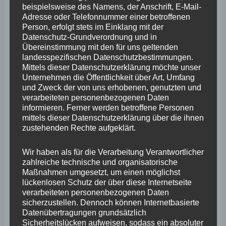
beispielsweise des Namens, der Anschrift, E-Mail-
März 2025
Adresse oder Telefonnummer einer betroffenen
Person, erfolgt stets im Einklang mit der
Februar 2025
Datenschutz-Grundverordnung und in
Übereinstimmung mit den für uns geltenden
Januar 2025
landesspezifischen Datenschutzbestimmungen.
Mittels dieser Datenschutzerklärung möchte unser
Dezember 2024
Unternehmen die Öffentlichkeit über Art, Umfang
und Zweck der von uns erhobenen, genutzten und
November 2024
verarbeiteten personenbezogenen Daten
Oktober 2024
informieren. Ferner werden betroffene Personen
mittels dieser Datenschutzerklärung über die ihnen
September 2024
zustehenden Rechte aufgeklärt.
August 2024
Wir haben als für die Verarbeitung Verantwortlicher
Juli 2024
zahlreiche technische und organisatorische
Maßnahmen umgesetzt, um einen möglichst
Juni 2024
lückenlosen Schutz der über diese Internetseite
verarbeiteten personenbezogenen Daten
Mai 2024
sicherzustellen. Dennoch können Internetbasierte
Datenübertragungen grundsätzlich
April 2024
Sicherheitslücken aufweisen, sodass ein absoluter