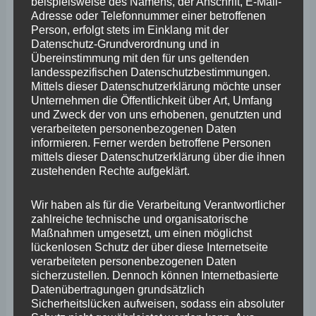
März 2025
beispielsweise des Namens, der Anschrift, E-Mail-
Adresse oder Telefonnummer einer betroffenen
Februar 2025
Person, erfolgt stets im Einklang mit der
Datenschutz-Grundverordnung und in
Januar 2025
Übereinstimmung mit den für uns geltenden
landesspezifischen Datenschutzbestimmungen.
Dezember 2024
Mittels dieser Datenschutzerklärung möchte unser
Unternehmen die Öffentlichkeit über Art, Umfang
November 2024
und Zweck der von uns erhobenen, genutzten und
Oktober 2024
verarbeiteten personenbezogenen Daten
informieren. Ferner werden betroffene Personen
September 2024
mittels dieser Datenschutzerklärung über die ihnen
zustehenden Rechte aufgeklärt.
August 2024
Juli 2024
Wir haben als für die Verarbeitung Verantwortlicher
zahlreiche technische und organisatorische
Juni 2024
Maßnahmen umgesetzt, um einen möglichst
lückenlosen Schutz der über diese Internetseite
Mai 2024
verarbeiteten personenbezogenen Daten
sicherzustellen. Dennoch können Internetbasierte
April 2024
Datenübertragungen grundsätzlich
Sicherheitslücken aufweisen, sodass ein absoluter
März 2024