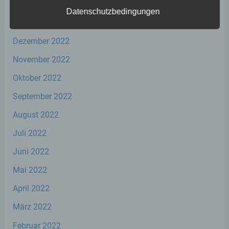
Februar 2023
Datenschutzbedingungen
Januar 2023
a) personenbezogene Daten
Dezember 2022
Personenbezogene Daten sind alle
November 2022
Informationen, die sich auf eine identifizierte
oder identifizierbare natürliche Person (im
Oktober 2022
Folgenden „betroffene Person") beziehen.
September 2022
Als identifizierbar wird eine natürliche
Person angesehen, die direkt oder indirekt,
August 2022
insbesondere mittels Zuordnung zu einer
Kennung wie einem Namen, zu einer
Juli 2022
Kennnummer, zu Standortdaten, zu einer
Online-Kennung oder zu einem oder
Juni 2022
mehreren besonderen Merkmalen, die
Ausdruck der physischen, physiologischen,
Mai 2022
genetischen, psychischen, wirtschaftlichen,
kulturellen oder sozialen Identität dieser
April 2022
natürlichen Person sind, identifiziert werden
kann.
März 2022
Februar 2022