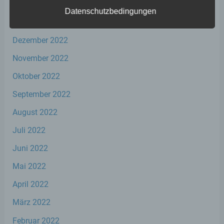
Februar 2023
Datenschutzbedingungen
Januar 2023
a) personenbezogene Daten
Dezember 2022
Personenbezogene Daten sind alle
November 2022
Informationen, die sich auf eine identifizierte
oder identifizierbare natürliche Person (im
Oktober 2022
Folgenden „betroffene Person") beziehen.
September 2022
Als identifizierbar wird eine natürliche
Person angesehen, die direkt oder indirekt,
August 2022
insbesondere mittels Zuordnung zu einer
Kennung wie einem Namen, zu einer
Juli 2022
Kennnummer, zu Standortdaten, zu einer
Online-Kennung oder zu einem oder
Juni 2022
mehreren besonderen Merkmalen, die
Ausdruck der physischen, physiologischen,
Mai 2022
genetischen, psychischen, wirtschaftlichen,
kulturellen oder sozialen Identität dieser
April 2022
natürlichen Person sind, identifiziert werden
kann.
März 2022
Februar 2022