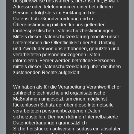
März 2025
beispielsweise des Namens, der Anschrift, E-Mail-
Adresse oder Telefonnummer einer betroffenen
Februar 2025
Person, erfolgt stets im Einklang mit der
Datenschutz-Grundverordnung und in
Januar 2025
Übereinstimmung mit den für uns geltenden
landesspezifischen Datenschutzbestimmungen.
Dezember 2024
Mittels dieser Datenschutzerklärung möchte unser
Unternehmen die Öffentlichkeit über Art, Umfang
November 2024
und Zweck der von uns erhobenen, genutzten und
Oktober 2024
verarbeiteten personenbezogenen Daten
informieren. Ferner werden betroffene Personen
September 2024
mittels dieser Datenschutzerklärung über die ihnen
zustehenden Rechte aufgeklärt.
August 2024
Juli 2024
Wir haben als für die Verarbeitung Verantwortlicher
zahlreiche technische und organisatorische
Juni 2024
Maßnahmen umgesetzt, um einen möglichst
lückenlosen Schutz der über diese Internetseite
Mai 2024
verarbeiteten personenbezogenen Daten
sicherzustellen. Dennoch können Internetbasierte
April 2024
Datenübertragungen grundsätzlich
Sicherheitslücken aufweisen, sodass ein absoluter
März 2024