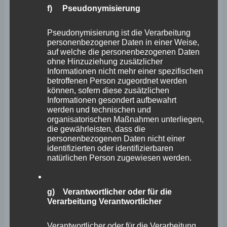
f) Pseudonymisierung
Vor diesem Hintergrund beantworte ich die Fragen wie
folgt:
Pseudonymisierung ist die Verarbeitung
personenbezogener Daten in einer Weise,
auf welche die personenbezogenen Daten
Zu Frage 1: Das Land hat den vorab dargestellten
ohne Hinzuziehung zusätzlicher
Informationen nicht mehr einer spezifischen
Vorschlag des damaligen Oberbürgermeisters Dr.
betroffenen Person zugeordnet werden
Hofmann-Göttig, der durch ein entsprechendes
können, sofern diese zusätzlichen
Informationen gesondert aufbewahrt
Gutachten untermauert wurde, unterstützt.
werden und technischen und
organisatorischen Maßnahmen unterliegen,
die gewährleisten, dass die
Von zentraler Bedeutung auch für die Sicherung der
personenbezogenen Daten nicht einer
identifizierten oder identifizierbaren
Krankenhausversorgung in der Region Mittelrhein ist,
natürlichen Person zugewiesen werden.
dass das Gemeinschaftsklinikum Mittelrhein im
Bestand gesichert und dessen Wirtschaftlichkeit
g) Verantwortlicher oder für die
gestärkt wird. Sollte dies angesichts der anhaltend
Verarbeitung Verantwortlicher
wirtschaftlich schwierigen Situation des GKM seit dem
Jahr 2012 nach aktueller Einschätzung der
Verantwortlicher oder für die Verarbeitung