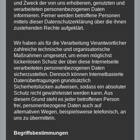
insbesondere im Hinblick auf Laufzeit, konkreter
und Zweck der von uns erhobenen, genutzten und
verarbeiteten personenbezogenen Daten
Gegenstand, Indexbindung und Auflagen für die
informieren. Ferner werden betroffene Personen
Standortsicherung?
mittels dieser Datenschutzerklärung über die ihnen
zustehenden Rechte aufgeklärt.
6. Gab es zwischen den Jahren 2012 und 2022 Treffen
Wir haben als für die Verarbeitung Verantwortlicher
zwischen Vertretern der Landesregierung –
zahlreiche technische und organisatorische
insbesondere des damaligen Staatssekretärs David
Maßnahmen umgesetzt, um einen möglichst
lückenlosen Schutz der über diese Internetseite
Langner – und der Sana AG in Bezug auf deren
verarbeiteten personenbezogenen Daten
Kaufinteresse am GKM und wenn ja, was hatten diese
sicherzustellen. Dennoch können Internetbasierte
Datenübertragungen grundsätzlich
zum Inhalt?
Sicherheitslücken aufweisen, sodass ein absoluter
Schutz nicht gewährleistet werden kann. Aus
diesem Grund steht es jeder betroffenen Person
Mit Schreiben vom 23. August wurde meine Kleine
frei, personenbezogene Daten auch auf
Anfrage dann, unterschrieben von Gesundheitsminister
alternativen Wegen, beispielsweise telefonisch, an
uns zu übermitteln.
Clemens Hoch, wie folgt beantwortet:
Begriffsbestimmungen
„Die Kleine Anfrage beantworte ich namens der