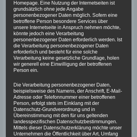
allen unwirtschaftlichen Abteilungen trennen und nur die
Homepage. Eine Nutzung der Internetseiten ist
grundsätzlich ohne jede Angabe
Profitablen behalten könnte, mit dem Ergebnis, dass
personenbezogener Daten möglich. Sofern eine
über kurz oder lang das Krankenhaus entkernt werden
betroffene Person besondere Services über
unsere Internetseite in Anspruch nehmen möchte,
könnte, um all jene Abteilungen, die nicht Gewinnbringer
könnte jedoch eine Verarbeitung
sind und damit die Gesundheitsvorsorge für die breite
personenbezogener Daten erforderlich werden. Ist
die Verarbeitung personenbezogener Daten
Masse der Bevölkerung nicht mehr gewährleistet wäre“?
erforderlich und besteht für eine solche
Verarbeitung keine gesetzliche Grundlage, holen
wir generell eine Einwilligung der betroffenen
4. Beabsichtigt die Landesregierung an die Zahlung von
Person ein.
Zuschüssen an Bedingungen zu knüpfen, z. B. den
Erhalt der Standorte Mayen, Nastätten und Boppard in
Die Verarbeitung personenbezogener Daten,
beispielsweise des Namens, der Anschrift, E-Mail-
ihrer jetzigen Form?
Adresse oder Telefonnummer einer betroffenen
Person, erfolgt stets im Einklang mit der
Datenschutz-Grundverordnung und in
5. Welche essenziellen Eckpunkte umfasste die
Übereinstimmung mit den für uns geltenden
zwischen dem Gesundheitsministerium und dem GKM
landesspezifischen Datenschutzbestimmungen.
Mittels dieser Datenschutzerklärung möchte unser
ausgehandelte Vereinbarung aus dem Jahr 2014,
Unternehmen die Öffentlichkeit über Art, Umfang