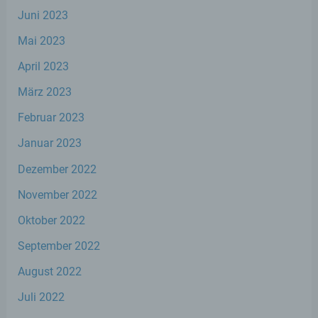
ebenfalls eine allgemeine Adresse der
Juni 2023
sogenannten elektronischen Post (E-Mail-
Adresse) umfasst. Sofern eine betroffene Person
Mai 2023
per E-Mail oder über ein Kontaktformular den
Kontakt mit dem für die Verarbeitung
April 2023
Verantwortlichen aufnimmt, werden die von der
betroffenen Person übermittelten
März 2023
personenbezogenen Daten automatisch
Februar 2023
gespeichert. Solche auf freiwilliger Basis von einer
betroffenen Person an den für die Verarbeitung
Januar 2023
Verantwortlichen übermittelten
personenbezogenen Daten werden für Zwecke der
Dezember 2022
Bearbeitung oder der Kontaktaufnahme zur
betroffenen Person gespeichert. Es erfolgt keine
November 2022
Weitergabe dieser personenbezogenen Daten an
Dritte.
Oktober 2022
Kommentarfunktion im Blog auf der
September 2022
Internetseite
August 2022
Wir bieten den Nutzern auf einem Blog, der sich
auf der Internetseite des für die Verarbeitung
Juli 2022
Verantwortlichen befindet, die Möglichkeit,