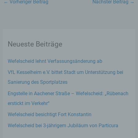
←
Vorheriger Beitrag
Nächster Beitrag
→
notwendigen Informationen bereitzustellen. Diese
anonym erhobenen Daten und Informationen
werden durch uns daher einerseits statistisch und
ferner mit dem Ziel ausgewertet, den Datenschutz
und die Datensicherheit in unserem Unternehmen
zu erhöhen, um letztlich ein optimales
Schutzniveau für die von uns verarbeiteten
Neueste Beiträge
personenbezogenen Daten sicherzustellen. Die
anonymen Daten der Server-Logfiles werden
getrennt von allen durch eine betroffene Person
Wefelscheid lehnt Verfassungsänderung ab
angegebenen personenbezogenen Daten
VfL Kesselheim e.V. bittet Stadt um Unterstützung bei
gespeichert.
Sanierung des Sportplatzes
Registrierung auf unserer Internetseite
Engstelle in Aachener Straße – Wefelscheid: „Rübenach
Die betroffene Person hat die Möglichkeit, sich auf
erstickt im Verkehr“
der Internetseite des für die Verarbeitung
Verantwortlichen unter Angabe von
Wefelscheid besichtigt Fort Konstantin
personenbezogenen Daten zu registrieren.
Wefelscheid bei 3-jährigem Jubiläum von Particura
Welche personenbezogenen Daten dabei an den
für die Verarbeitung Verantwortlichen übermittelt
werden, ergibt sich aus der jeweiligen