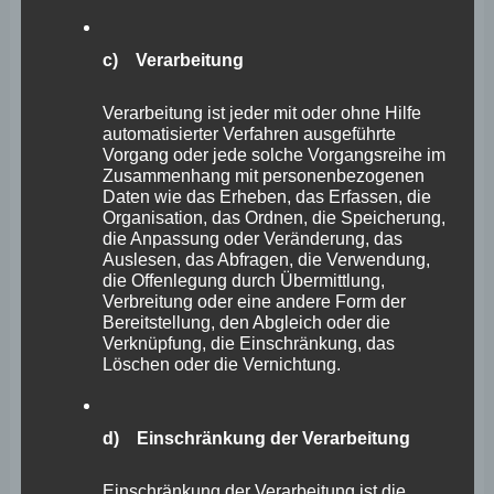
aufgerufen, aus der sich dann die einzelnen
Bauabschnitte ableiten. Bislang wurde von Seiten des
c) Verarbeitung
Krankenhausträgers keine Zielplanung vorgelegt.
Verarbeitung ist jeder mit oder ohne Hilfe
automatisierter Verfahren ausgeführte
Grundlage der damaligen Fusion zwischen dem
Vorgang oder jede solche Vorgangsreihe im
Stiftungsklinikum und dem Gemeinschaftsklinikum
Zusammenhang mit personenbezogenen
Daten wie das Erheben, das Erfassen, die
Koblenz-Mayen war ein Vorschlag des damaligen
Organisation, das Ordnen, die Speicherung,
die Anpassung oder Veränderung, das
Oberbürgermeisters der Stadt Koblenz, Herrn Dr.
Auslesen, das Abfragen, die Verwendung,
Hofmann-Göttig, der zur Grundlage hatte, ein Gutachten
die Offenlegung durch Übermittlung,
Verbreitung oder eine andere Form der
über eine mögliche Zusammenarbeit zwischen dem
Bereitstellung, den Abgleich oder die
Stiftungsklinikum und dem Gemeinschaftsklinikum
Verknüpfung, die Einschränkung, das
Löschen oder die Vernichtung.
Koblenz-Mayen erstellen zu lassen. Dieses Gutachten
wurde durch das Beratungsunternehmen Activa erstellt
d) Einschränkung der Verarbeitung
und hatte zum Ergebnis, dass der Zusammenschluss
positive Ergebnisse erwarten lasse.
Einschränkung der Verarbeitung ist die