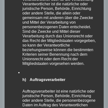
Verantwortlicher ist die natürliche oder
Gesellschafter durch den Einstieg eines privaten Trägers
juristische Person, Behörde, Einrichtung
oder andere Stelle, die allein oder
gelingen, so wird dies von Seiten der Landesregierung
gemeinsam mit anderen über die Zwecke
nicht infrage gestellt. Die Rahmenbedingungen für
und Mittel der Verarbeitung von
personenbezogenen Daten entscheidet.
Krankenhäuser haben sich seit dem Jahr 2012 erheblich
Sind die Zwecke und Mittel dieser
geändert. Die Erfahrungen im Rahmen der
Verarbeitung durch das Unionsrecht oder
das Recht der Mitgliedstaaten vorgegeben,
Geschäftsführung des GKM durch die Sana Kliniken AG,
so kann der Verantwortliche
erkennbar u. a. an den durchgeführten Maßnahmen und
beziehungsweise können die bestimmten
Kriterien seiner Benennung nach dem
vorliegenden Plänen zur Weiterentwicklung der
Unionsrecht oder dem Recht der
Mitgliedstaaten vorgesehen werden.
Standorte des GKM, lassen erwarten, dass die
Krankenhausversorgung in der Region Mittelrhein auch
im Falle einer Übernahme des GKM durch die Sana
h) Auftragsverarbeiter
Kliniken AG nicht nur grundsätzlich gesichert, sondern
Auftragsverarbeiter ist eine natürliche oder
auch zukunftsfest aufgestellt werden kann.
juristische Person, Behörde, Einrichtung
oder andere Stelle, die personenbezogene
Daten im Auftrag des Verantwortlichen
Zu Frage 2: Die damalige Vereinbarung zur Förderung