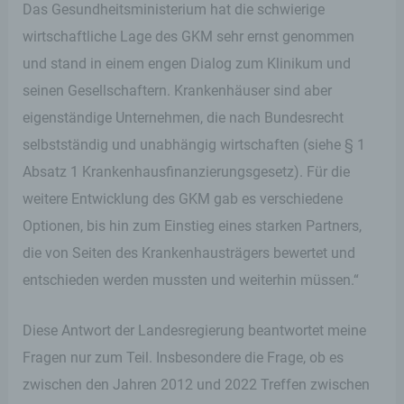
Das Gesundheitsministerium hat die schwierige
des Benutzers optimiert werden. Cookies
ermöglichen uns, wie bereits erwähnt, die
wirtschaftliche Lage des GKM sehr ernst genommen
Benutzer unserer Internetseite wiederzuerkennen.
und stand in einem engen Dialog zum Klinikum und
Zweck dieser Wiedererkennung ist es, den
Nutzern die Verwendung unserer Internetseite zu
seinen Gesellschaftern. Krankenhäuser sind aber
erleichtern. Der Benutzer einer Internetseite, die
eigenständige Unternehmen, die nach Bundesrecht
Cookies verwendet, muss beispielsweise nicht bei
jedem Besuch der Internetseite erneut seine
selbstständig und unabhängig wirtschaften (siehe § 1
Zugangsdaten eingeben, weil dies von der
Absatz 1 Krankenhausfinanzierungsgesetz). Für die
Internetseite und dem auf dem Computersystem
des Benutzers abgelegten Cookie übernommen
weitere Entwicklung des GKM gab es verschiedene
wird. Ein weiteres Beispiel ist das Cookie eines
Optionen, bis hin zum Einstieg eines starken Partners,
Warenkorbes im Online-Shop. Der Online-Shop
merkt sich die Artikel, die ein Kunde in den
die von Seiten des Krankenhausträgers bewertet und
virtuellen Warenkorb gelegt hat, über ein Cookie.
entschieden werden mussten und weiterhin müssen.“
Die betroffene Person kann die Setzung von
Cookies durch unsere Internetseite jederzeit
Diese Antwort der Landesregierung beantwortet meine
mittels einer entsprechenden Einstellung des
Fragen nur zum Teil. Insbesondere die Frage, ob es
genutzten Internetbrowsers verhindern und damit
der Setzung von Cookies dauerhaft
zwischen den Jahren 2012 und 2022 Treffen zwischen
widersprechen. Ferner können bereits gesetzte