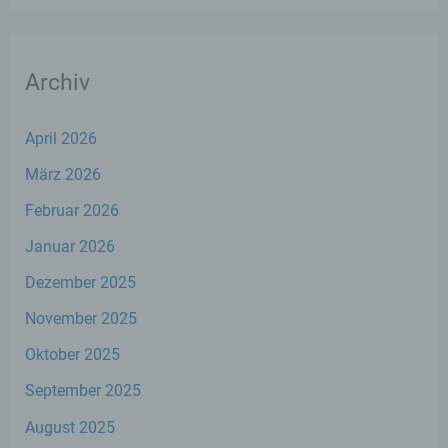
Eingabemaske, die für die Registrierung
verwendet wird. Die von der betroffenen Person
eingegebenen personenbezogenen Daten werden
ausschließlich für die interne Verwendung bei dem
Archiv
für die Verarbeitung Verantwortlichen und für
eigene Zwecke erhoben und gespeichert. Der für
die Verarbeitung Verantwortliche kann die
April 2026
Weitergabe an einen oder mehrere
Auftragsverarbeiter, beispielsweise einen
März 2026
Paketdienstleister, veranlassen, der die
personenbezogenen Daten ebenfalls
Februar 2026
ausschließlich für eine interne Verwendung, die
dem für die Verarbeitung Verantwortlichen
Januar 2026
zuzurechnen ist, nutzt.
Dezember 2025
Durch eine Registrierung auf der Internetseite des
November 2025
für die Verarbeitung Verantwortlichen wird ferner
die vom Internet-Service-Provider (ISP) der
Oktober 2025
betroffenen Person vergebene IP-Adresse, das
September 2025
Datum sowie die Uhrzeit der Registrierung
gespeichert. Die Speicherung dieser Daten erfolgt
August 2025
vor dem Hintergrund, dass nur so der Missbrauch