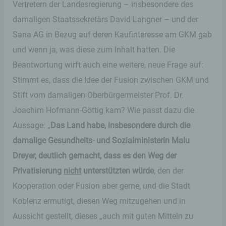
Vertretern der Landesregierung – insbesondere des
Cookies jederzeit über einen Internetbrowser oder
andere Softwareprogramme gelöscht werden. Dies
damaligen Staatssekretärs David Langner – und der
ist in allen gängigen Internetbrowsern möglich.
Sana AG in Bezug auf deren Kaufinteresse am GKM gab
Deaktiviert die betroffene Person die Setzung von
Cookies in dem genutzten Internetbrowser, sind
und wenn ja, was diese zum Inhalt hatten. Die
unter Umständen nicht alle Funktionen unserer
Beantwortung wirft auch eine weitere, neue Frage auf:
Internetseite vollumfänglich nutzbar.
Stimmt es, dass die Idee der Fusion zwischen GKM und
Erfassung von allgemeinen Daten und
Stift vom damaligen Oberbürgermeister Prof. Dr.
Informationen
Joachim Hofmann-Göttig kam? Wie passt dazu die
Die Internetseite erfasst mit jedem Aufruf der
Aussage: „
Das Land habe, insbesondere durch die
Internetseite durch eine betroffene Person oder ein
damalige Gesundheits- und Sozialministerin Malu
automatisiertes System eine Reihe von
allgemeinen Daten und Informationen. Diese
Dreyer, deutlich gemacht, dass es den Weg der
allgemeinen Daten und Informationen werden in
Privatisierung
nicht
unterstützten würde
, den der
den Logfiles des Servers gespeichert. Erfasst
werden können die (1) verwendeten Browsertypen
Kooperation oder Fusion aber gerne, und die Stadt
und Versionen, (2) das vom zugreifenden System
verwendete Betriebssystem, (3) die Internetseite,
Koblenz ermutigt, diesen Weg mitzugehen und in
von welcher ein zugreifendes System auf unsere
Aussicht gestellt, dieses „auch mit guten Mitteln zu
Internetseite gelangt (sogenannte Referrer), (4) die