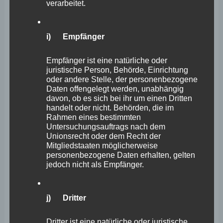
verarbeitet.
der Baumaßnahmen an den beiden Koblenzer
Krankenhäusern vom März 2014 beinhaltete neben der
i) Empfänger
krankenhausplanerischen Festlegung der Bettenstruktur
eines fusionierten Klinikums nur die
Empfänger ist eine natürliche oder
juristische Person, Behörde, Einrichtung
Investitionsförderung an den beiden Koblenzer
oder andere Stelle, der personenbezogene
Standorten des GKM unter Berücksichtigung der Fusion.
Daten offengelegt werden, unabhängig
davon, ob es sich bei ihr um einen Dritten
Grundlage der Vereinbarung war nicht eine Koppelung
handelt oder nicht. Behörden, die im
an eine bestimmte Trägerschaft. Das Land bekennt sich
Rahmen eines bestimmten
Untersuchungsauftrags nach dem
zur Trägervielfalt aus öffentlichen, freigemeinnützigen
Unionsrecht oder dem Recht der
Mitgliedstaaten möglicherweise
und privaten Trägern. Der bundesgesetzlich in § 1 Abs. 2
personenbezogene Daten erhalten, gelten
Krankenhausfinanzierungsgesetz normierte
jedoch nicht als Empfänger.
Trägerpluralismus trägt dazu bei, Anreize zur
Verbesserung von Wirtschaftlichkeit und Qualität der
j) Dritter
Krankenhausversorgung zu schaffen. Die Förderung
bedarfs- und zukunftsfester Krankenhausstrukturen
Dritter ist eine natürliche oder juristische