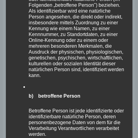
Folgenden „betroffene Person") beziehen.
Krankenhausinvestitionsfinanzierung in Aussicht
Als identifizierbar wird eine natürliche
gestellt.
Person angesehen, die direkt oder indirekt,
insbesondere mittels Zuordnung zu einer
Kennung wie einem Namen, zu einer
Bereits seit dem Jahr 2014 wurde jährlich eine
Kennnummer, zu Standortdaten, zu einer
Online-Kennung oder zu einem oder
Anlaufrate in Höhe von 5 Mio. € in das
mehreren besonderen Merkmalen, die
Krankenhausinvestitionsprogramm des Landes
Ausdruck der physischen, physiologischen,
genetischen, psychischen, wirtschaftlichen,
Rheinland-Pfalz aufgenommen, die bisher, aufgrund
kulturellen oder sozialen Identität dieser
nicht bewilligungsreifer Planungen, nicht bewilligt
natürlichen Person sind, identifiziert werden
kann.
werden konnten.
Im Juni 2019 wurde für die angestrebte Ein-Standort-
b) betroffene Person
Lösung am Standort Kemperhof das idealisierte Raum-
Betroffene Person ist jede identifizierte oder
und Funktionsprogramm durch das
identifizierbare natürliche Person, deren
personenbezogene Daten von dem für die
Gesundheitsministerium freigegeben und der
Verarbeitung Verantwortlichen verarbeitet
Krankenhausträger zur Erstellung der Zielplanung
werden.