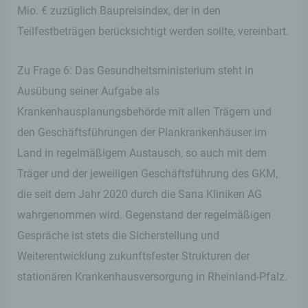
Zahlreiche Internetseiten und Server verwenden
Mio. € zuzüglich Baupreisindex, der in den
Cookies. Viele Cookies enthalten eine sogenannte
Cookie-ID. Eine Cookie-ID ist eine eindeutige
Teilfestbeträgen berücksichtigt werden sollte, vereinbart.
Kennung des Cookies. Sie besteht aus einer
Zeichenfolge, durch welche Internetseiten und
Zu Frage 6: Das Gesundheitsministerium steht in
Server dem konkreten Internetbrowser zugeordnet
werden können, in dem das Cookie gespeichert
Ausübung seiner Aufgabe als
wurde. Dies ermöglicht es den besuchten
Krankenhausplanungsbehörde mit allen Trägern und
Internetseiten und Servern, den individuellen
Browser der betroffenen Person von anderen
den Geschäftsführungen der Plankrankenhäuser im
Internetbrowsern, die andere Cookies enthalten,
Land in regelmäßigem Austausch, so auch mit dem
zu unterscheiden. Ein bestimmter Internetbrowser
kann über die eindeutige Cookie-ID wiedererkannt
Träger und der jeweiligen Geschäftsführung des GKM,
und identifiziert werden.
die seit dem Jahr 2020 durch die Sana Kliniken AG
Durch den Einsatz von Cookies kann den Nutzern
wahrgenommen wird. Gegenstand der regelmäßigen
dieser Internetseite nutzerfreundlichere Services
Gespräche ist stets die Sicherstellung und
bereitstellen, die ohne die Cookie-Setzung nicht
möglich wären.
Weiterentwicklung zukunftsfester Strukturen der
stationären Krankenhausversorgung in Rheinland-Pfalz.
Mittels eines Cookies können die Informationen
und Angebote auf unserer Internetseite im Sinne