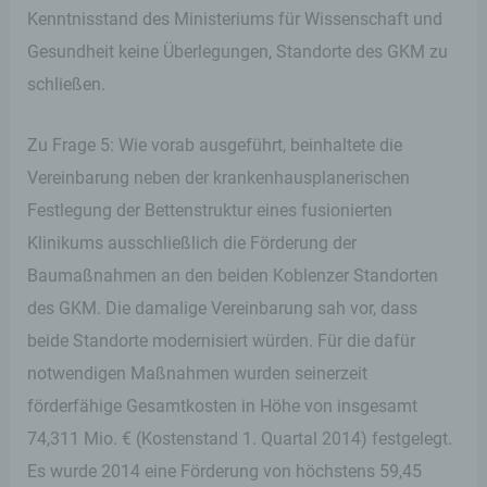
02619153777
Kenntnisstand des Ministeriums für Wissenschaft und
Gesundheit keine Überlegungen, Standorte des GKM zu
E-Mail: info@stephan-wefelscheid.de
schließen.
Cookies / SessionStorage / LocalStorage
Zu Frage 5: Wie vorab ausgeführt, beinhaltete die
Die Internetseiten verwenden teilweise so
Vereinbarung neben der krankenhausplanerischen
genannte Cookies, LocalStorage und
Festlegung der Bettenstruktur eines fusionierten
SessionStorage. Dies dient dazu, unser Angebot
nutzerfreundlicher, effektiver und sicherer zu
Klinikums ausschließlich die Förderung der
machen. Local Storage und SessionStorage ist
eine Technologie, mit welcher ihr Browser Daten
Baumaßnahmen an den beiden Koblenzer Standorten
auf Ihrem Computer oder mobilen Gerät
des GKM. Die damalige Vereinbarung sah vor, dass
abspeichert. Cookies sind Textdateien, welche
über einen Internetbrowser auf einem
beide Standorte modernisiert würden. Für die dafür
Computersystem abgelegt und gespeichert
notwendigen Maßnahmen wurden seinerzeit
werden. Sie können die Verwendung von Cookies,
LocalStorage und SessionStorage durch
förderfähige Gesamtkosten in Höhe von insgesamt
entsprechende Einstellung in Ihrem Browser
verhindern.
74,311 Mio. € (Kostenstand 1. Quartal 2014) festgelegt.
Es wurde 2014 eine Förderung von höchstens 59,45