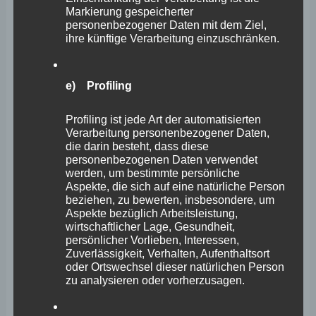
Markierung gespeicherter
personenbezogener Daten mit dem Ziel,
Auf Grundlage des Gutachtens gab es Verhandlungen
ihre künftige Verarbeitung einzuschränken.
der beiden Träger und nach hiesigem Kenntnisstand
auch entsprechende Vereinbarungen zur Sicherung der
e) Profiling
einzelnen Standorte. Die gesellschaftsrechtlichen
Verträge zur Fusion liegen dem Gesundheitsministerium
Profiling ist jede Art der automatisierten
nicht vor.
Verarbeitung personenbezogener Daten,
die darin besteht, dass diese
personenbezogenen Daten verwendet
Die Vereinbarung zur Förderung der Baumaßnahmen an
werden, um bestimmte persönliche
Aspekte, die sich auf eine natürliche Person
den beiden Koblenzer Krankenhäusern vom März 2014
beziehen, zu bewerten, insbesondere, um
beinhaltet neben der krankenhausplanerischen
Aspekte bezüglich Arbeitsleistung,
wirtschaftlicher Lage, Gesundheit,
Festlegung der Bettenstruktur eines fusionierten
persönlicher Vorlieben, Interessen,
Zuverlässigkeit, Verhalten, Aufenthaltsort
Klinikums nur die Investitionsförderung der beiden
oder Ortswechsel dieser natürlichen Person
Koblenzer Standorte des GKM unter Berücksichtigung
zu analysieren oder vorherzusagen.
der Fusion.