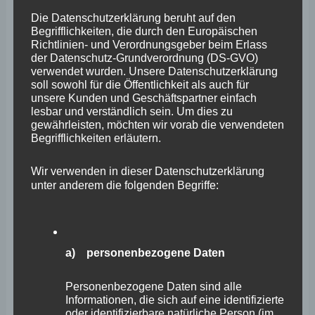
Landesregierung wie folgt:
Die Datenschutzerklärung beruht auf den
Begrifflichkeiten, die durch den Europäischen
Richtlinien- und Verordnungsgeber beim Erlass
Vorbemerkung: Wie bereits in der Beantwortung der
der Datenschutz-Grundverordnung (DS-GVO)
verwendet wurden. Unsere Datenschutzerklärung
Kleinen Anfrage 18/384 ausgeführt, hat das Land
soll sowohl für die Öffentlichkeit als auch für
Rheinland-Pfalz die Zusammenführung des
unsere Kunden und Geschäftspartner einfach
lesbar und verständlich sein. Um dies zu
Stiftungsklinikums Mittelrhein und des
gewährleisten, möchten wir vorab die verwendeten
Begrifflichkeiten erläutern.
Gemeinschaftsklinikums Koblenz-Mayen zum
Gemeinschaftsklinikum Mittelrhein (GKM) immer positiv
Wir verwenden in dieser Datenschutzerklärung
begleitet.
unter anderem die folgenden Begriffe:
Das Land hatte zunächst Fördermittel für die
Modernisierung an beiden Standorten in Koblenz gemäß
a) personenbezogene Daten
der ursprünglichen Konzeption zugesagt und nachdem
eine Ein-Standort-Lösung in Koblenz angestrebt wurde,
Personenbezogene Daten sind alle
Informationen, die sich auf eine identifizierte
auch dafür eine umfassende Förderung im Rahmen der
oder identifizierbare natürliche Person (im