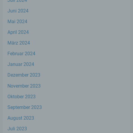
Juli 2024
Der für die Verarbeitung Verantwortliche erteilt
Juni 2024
jeder betroffenen Person jederzeit auf Anfrage
Mai 2024
Auskunft darüber, welche personenbezogenen
Daten über die betroffene Person gespeichert sind.
April 2024
Ferner berichtigt oder löscht der für die
Verarbeitung Verantwortliche personenbezogene
März 2024
Daten auf Wunsch oder Hinweis der betroffenen
Person, soweit dem keine gesetzlichen
Februar 2024
Aufbewahrungspflichten entgegenstehen. Die
Gesamtheit der Mitarbeiter des für die Verarbeitung
Januar 2024
Verantwortlichen stehen der betroffenen Person in
diesem Zusammenhang als Ansprechpartner zur
Dezember 2023
Verfügung.
November 2023
Kontaktmöglichkeit über die Internetseite
Oktober 2023
September 2023
Die Internetseite enthält aufgrund von gesetzlichen
Vorschriften Angaben, die eine schnelle
August 2023
elektronische Kontaktaufnahme zu unserem
Unternehmen sowie eine unmittelbare
Juli 2023
Kommunikation mit uns ermöglichen, was