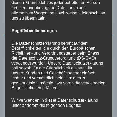
diesem Grund steht es jeder betroffenen Person
dies dürfen wir nicht sterben lassen aufgrund eines
frei, personenbezogene Daten auch auf
einzigen Einkaufstempels“, betont Stephan Wefelscheid.
alternativen Wegen, beispielsweise telefonisch, an
uns zu übermitteln.
Begriffsbestimmungen
←
Vorheriger Beitrag
Nächster Beitrag
→
Die Datenschutzerklärung beruht auf den
Begrifflichkeiten, die durch den Europäischen
Richtlinien- und Verordnungsgeber beim Erlass
der Datenschutz-Grundverordnung (DS-GVO)
verwendet wurden. Unsere Datenschutzerklärung
soll sowohl für die Öffentlichkeit als auch für
Neueste Beiträge
unsere Kunden und Geschäftspartner einfach
lesbar und verständlich sein. Um dies zu
gewährleisten, möchten wir vorab die verwendeten
Wefelscheid lehnt Verfassungsänderung ab
Begrifflichkeiten erläutern.
VfL Kesselheim e.V. bittet Stadt um Unterstützung bei
Wir verwenden in dieser Datenschutzerklärung
Sanierung des Sportplatzes
unter anderem die folgenden Begriffe:
Engstelle in Aachener Straße – Wefelscheid: „Rübenach