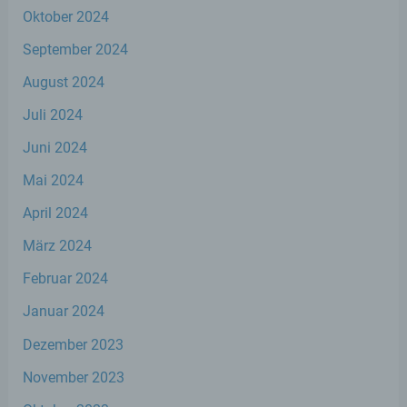
Verknüpfung, die Einschränkung, das
Oktober 2024
Löschen oder die Vernichtung.
September 2024
d) Einschränkung der Verarbeitung
August 2024
Juli 2024
Einschränkung der Verarbeitung ist die
Markierung gespeicherter
Juni 2024
personenbezogener Daten mit dem Ziel,
ihre künftige Verarbeitung einzuschränken.
Mai 2024
April 2024
e) Profiling
März 2024
Februar 2024
Profiling ist jede Art der automatisierten
Verarbeitung personenbezogener Daten,
Januar 2024
die darin besteht, dass diese
personenbezogenen Daten verwendet
Dezember 2023
werden, um bestimmte persönliche
Aspekte, die sich auf eine natürliche Person
November 2023
beziehen, zu bewerten, insbesondere, um
Aspekte bezüglich Arbeitsleistung,