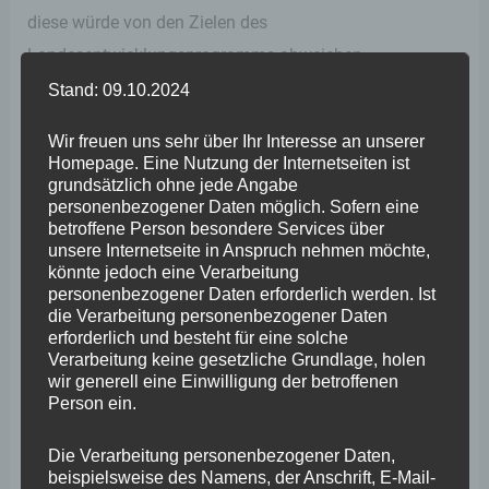
diese würde von den Zielen des
Landesentwicklungsprogramms abweichen.
Stand: 09.10.2024
„Es kann doch nicht angehen, dass wir an allen Fronten
Wir freuen uns sehr über Ihr Interesse an unserer
um die Erhaltung unserer Innenstädte kämpfen, die
Homepage. Eine Nutzung der Internetseiten ist
durch die Corona-Pandemie und den Online-Handel
grundsätzlich ohne jede Angabe
personenbezogener Daten möglich. Sofern eine
noch mehr bluten müssen, und gleichzeitig eine solche
betroffene Person besondere Services über
Erweiterung positiv gesehen wird. Da wird mit einem
unsere Internetseite in Anspruch nehmen möchte,
könnte jedoch eine Verarbeitung
Einzugsgebiet bis nach Nordrhein-Westfalen und
personenbezogener Daten erforderlich werden. Ist
Hessen regelrecht geprahlt. Doch die Probleme der
die Verarbeitung personenbezogener Daten
erforderlich und besteht für eine solche
Städte in diesem Bereich werden ignoriert. Jede
Verarbeitung keine gesetzliche Grundlage, holen
Erweiterung wird Auswirkungen auf deren Struktur nach
wir generell eine Einwilligung der betroffenen
Person ein.
sich ziehen“, so Wefelscheid, der aus dem Mainzer
Wirtschaftsministerium deutlichere Impulse für die
Die Verarbeitung personenbezogener Daten,
Innenstädte erwartet hätte und ergänzt: „Die
beispielsweise des Namens, der Anschrift, E-Mail-