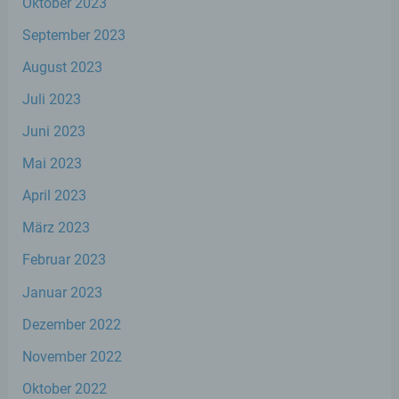
Oktober 2023
wirtschaftlicher Lage, Gesundheit,
persönlicher Vorlieben, Interessen,
September 2023
Zuverlässigkeit, Verhalten, Aufenthaltsort
oder Ortswechsel dieser natürlichen Person
August 2023
zu analysieren oder vorherzusagen.
Juli 2023
Juni 2023
f) Pseudonymisierung
Mai 2023
Pseudonymisierung ist die Verarbeitung
April 2023
personenbezogener Daten in einer Weise,
auf welche die personenbezogenen Daten
März 2023
ohne Hinzuziehung zusätzlicher
Informationen nicht mehr einer spezifischen
Februar 2023
betroffenen Person zugeordnet werden
können, sofern diese zusätzlichen
Januar 2023
Informationen gesondert aufbewahrt
werden und technischen und
Dezember 2022
organisatorischen Maßnahmen unterliegen,
die gewährleisten, dass die
November 2022
personenbezogenen Daten nicht einer
identifizierten oder identifizierbaren
Oktober 2022