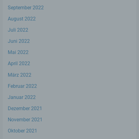
natürlichen Person zugewiesen werden.
September 2022
August 2022
g) Verantwortlicher oder für die
Verarbeitung Verantwortlicher
Juli 2022
Juni 2022
Verantwortlicher oder für die Verarbeitung
Verantwortlicher ist die natürliche oder
Mai 2022
juristische Person, Behörde, Einrichtung
oder andere Stelle, die allein oder
April 2022
gemeinsam mit anderen über die Zwecke
und Mittel der Verarbeitung von
März 2022
personenbezogenen Daten entscheidet.
Sind die Zwecke und Mittel dieser
Februar 2022
Verarbeitung durch das Unionsrecht oder
das Recht der Mitgliedstaaten vorgegeben,
Januar 2022
so kann der Verantwortliche
beziehungsweise können die bestimmten
Dezember 2021
Kriterien seiner Benennung nach dem
Unionsrecht oder dem Recht der
November 2021
Mitgliedstaaten vorgesehen werden.
Oktober 2021