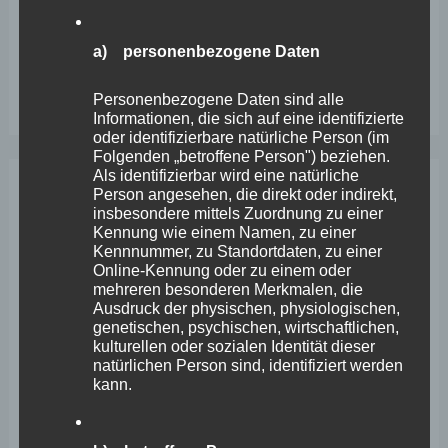
erstickt im Verkehr“
Wefelscheid besichtigt Fort Konstantin
a) personenbezogene Daten
Wefelscheid bei 3-jährigem Jubiläum von Particura
Personenbezogene Daten sind alle
Informationen, die sich auf eine identifizierte
oder identifizierbare natürliche Person (im
Folgenden „betroffene Person") beziehen.
Als identifizierbar wird eine natürliche
Person angesehen, die direkt oder indirekt,
Archiv
insbesondere mittels Zuordnung zu einer
Kennung wie einem Namen, zu einer
Kennnummer, zu Standortdaten, zu einer
April 2026
Online-Kennung oder zu einem oder
mehreren besonderen Merkmalen, die
März 2026
Ausdruck der physischen, physiologischen,
genetischen, psychischen, wirtschaftlichen,
Februar 2026
kulturellen oder sozialen Identität dieser
natürlichen Person sind, identifiziert werden
Januar 2026
kann.
Dezember 2025
November 2025