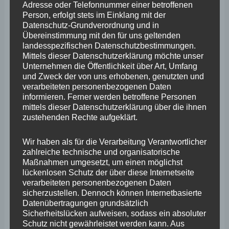
Adresse oder Telefonnummer einer betroffenen
Entwicklung der Innenstädte muss insgesamt bei der
Person, erfolgt stets im Einklang mit der
Landesregierung einen höheren Stellenwert bekommen.
Datenschutz-Grundverordnung und in
Übereinstimmung mit den für uns geltenden
Das Ministerium ist gefordert, echte und brauchbare
landesspezifischen Datenschutzbestimmungen.
Linien zu entwickeln. Es braucht Vorbilder,
Mittels dieser Datenschutzerklärung möchte unser
Unternehmen die Öffentlichkeit über Art, Umfang
Modellprojekte im Rahmen der LEAP, der lokalen
und Zweck der von uns erhobenen, genutzten und
Entwicklungs- und Aufwertungsprojekte. Welchen Sinn
verarbeiteten personenbezogenen Daten
informieren. Ferner werden betroffene Personen
haben die LEAP, wenn wir den Innenstädten mit
mittels dieser Datenschutzerklärung über die ihnen
Konsumtempeln auf der grünen Wiese die Kundschaft
zustehenden Rechte aufgeklärt.
abziehen?“
Wir haben als für die Verarbeitung Verantwortlicher
zahlreiche technische und organisatorische
Lebendige Innenstädte sorgen für Lebensqualität. „Denn
Maßnahmen umgesetzt, um einen möglichst
lückenlosen Schutz der über diese Internetseite
in unseren Städten geht es nicht nur um ein reines
verarbeiteten personenbezogenen Daten
Einkaufserlebnis. Unsere Städte leben vom Einzelhandel,
sicherzustellen. Dennoch können Internetbasierte
Datenübertragungen grundsätzlich
der Gastronomie und der Kultur. Nur das gemeinsam
Sicherheitslücken aufweisen, sodass ein absoluter
bedeutet ein Erlebnis. Es bedeutet echtes Leben! Und
Schutz nicht gewährleistet werden kann. Aus