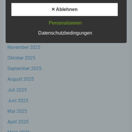
d) Einschränkung der Verarbeitung
März 2026
✕ Ablehnen
Februar 2026
Einschränkung der Verarbeitung ist die
Personalisieren
Markierung gespeicherter
Januar 2026
personenbezogener Daten mit dem Ziel,
Datenschutzbedingungen
ihre künftige Verarbeitung einzuschränken.
Dezember 2025
November 2025
e) Profiling
Oktober 2025
Profiling ist jede Art der automatisierten
September 2025
Verarbeitung personenbezogener Daten,
August 2025
die darin besteht, dass diese
personenbezogenen Daten verwendet
Juli 2025
werden, um bestimmte persönliche
Aspekte, die sich auf eine natürliche Person
Juni 2025
beziehen, zu bewerten, insbesondere, um
Aspekte bezüglich Arbeitsleistung,
Mai 2025
wirtschaftlicher Lage, Gesundheit,
persönlicher Vorlieben, Interessen,
April 2025
Zuverlässigkeit, Verhalten, Aufenthaltsort
oder Ortswechsel dieser natürlichen Person