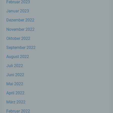
Februar 2023
juristische Person, Behörde, Einrichtung
oder andere Stelle, die personenbezogene
Januar 2023
Daten im Auftrag des Verantwortlichen
verarbeitet.
Dezember 2022
November 2022
i) Empfänger
Oktober 2022
Empfänger ist eine natürliche oder
September 2022
juristische Person, Behörde, Einrichtung
oder andere Stelle, der personenbezogene
August 2022
Daten offengelegt werden, unabhängig
Juli 2022
davon, ob es sich bei ihr um einen Dritten
handelt oder nicht. Behörden, die im
Juni 2022
Rahmen eines bestimmten
Untersuchungsauftrags nach dem
Mai 2022
Unionsrecht oder dem Recht der
Mitgliedstaaten möglicherweise
April 2022
personenbezogene Daten erhalten, gelten
jedoch nicht als Empfänger.
März 2022
Februar 2022