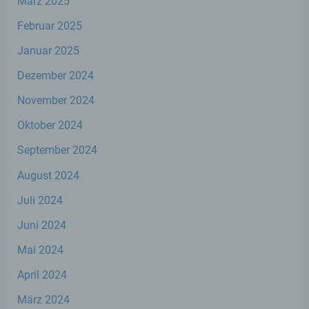
März 2025
zu analysieren oder vorherzusagen.
Februar 2025
Januar 2025
f) Pseudonymisierung
Dezember 2024
Pseudonymisierung ist die Verarbeitung
November 2024
personenbezogener Daten in einer Weise,
auf welche die personenbezogenen Daten
Oktober 2024
ohne Hinzuziehung zusätzlicher
Informationen nicht mehr einer spezifischen
September 2024
betroffenen Person zugeordnet werden
können, sofern diese zusätzlichen
August 2024
Informationen gesondert aufbewahrt
werden und technischen und
Juli 2024
organisatorischen Maßnahmen unterliegen,
die gewährleisten, dass die
Juni 2024
personenbezogenen Daten nicht einer
identifizierten oder identifizierbaren
Mai 2024
natürlichen Person zugewiesen werden.
April 2024
März 2024
g) Verantwortlicher oder für die