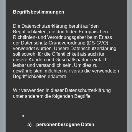
investieren, wie es auch E.ON-Unternehmenschef
Birnbaum fordert. Nur so können wir unsere
Begriffsbestimmungen
Abhängigkeit von Öl- und Erdgasimporten nachhaltig
Die Datenschutzerklärung beruht auf den
abschütteln und uns gegenüber Marktlagen wie sie
Begrifflichkeiten, die durch den Europäischen
momentan besteht stabilisieren.
Richtlinien- und Verordnungsgeber beim Erlass
der Datenschutz-Grundverordnung (DS-GVO)
verwendet wurden. Unsere Datenschutzerklärung
Doch die akute Situation lässt sich so nicht entschärfen.
soll sowohl für die Öffentlichkeit als auch für
unsere Kunden und Geschäftspartner einfach
Daher schließe ich mich den Forderungen meiner
lesbar und verständlich sein. Um dies zu
gewährleisten, möchten wir vorab die verwendeten
Kollegen aus dem bayrischen Landtag an: Die EEG-
Begrifflichkeiten erläutern.
Umlage ist unverzüglich abzuschaffen, die Stromsteuer
auf das europarechtliche Minimum abzusenken und ein
Wir verwenden in dieser Datenschutzerklärung
unter anderem die folgenden Begriffe:
Ausgleich für energiewendebedingte
Strompreissteigerungen zu schaffen. Unser Ziel ist es, in
der Not den Unternehmen und Bürgern zur Seite zu
stehen und Härten abzuwenden. Das erreichen wir nur
a) personenbezogene Daten