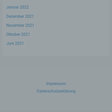
j) Dritter
Januar 2022
Dritter ist eine natürliche oder juristische
Dezember 2021
Person, Behörde, Einrichtung oder andere
Stelle außer der betroffenen Person, dem
November 2021
Verantwortlichen, dem Auftragsverarbeiter
und den Personen, die unter der
Oktober 2021
unmittelbaren Verantwortung des
Juni 2021
Verantwortlichen oder des
Auftragsverarbeiters befugt sind, die
personenbezogenen Daten zu verarbeiten.
k) Einwilligung
Einwilligung ist jede von der betroffenen
Impressum
Person freiwillig für den bestimmten Fall in
Datenschutzerklärung
informierter Weise und unmissverständlich
abgegebene Willensbekundung in Form
einer Erklärung oder einer sonstigen
eindeutigen bestätigenden Handlung, mit
der die betroffene Person zu verstehen gibt,