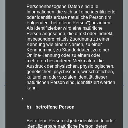
durch mutige Entscheidungen und Entschlossenheit.
Personenbezogene Daten sind alle
Hier ist die Landesregierung gefordert, zum einen ihren
Informationen, die sich auf eine identifizierte
oder identifizierbare natürliche Person (im
guten Draht zur amtierenden Bundesregierung zu
Folgenden „betroffene Person") beziehen.
nutzen, zum anderen aber auch über den Bundesrat
Als identifizierbar wird eine natürliche
Person angesehen, die direkt oder indirekt,
entsprechende Vorstöße zu unternehmen. Sie haben
insbesondere mittels Zuordnung zu einer
dabei die FREIE WÄHLER Fraktion an ihrer Seite.
Kennung wie einem Namen, zu einer
Kennnummer, zu Standortdaten, zu einer
Online-Kennung oder zu einem oder
Es gilt das gesprochene Wort.
mehreren besonderen Merkmalen, die
Ausdruck der physischen, physiologischen,
genetischen, psychischen, wirtschaftlichen,
kulturellen oder sozialen Identität dieser
natürlichen Person sind, identifiziert werden
←
Vorheriger Beitrag
Nächster Beitrag
→
kann.
b) betroffene Person
Betroffene Person ist jede identifizierte oder
Neueste Beiträge
identifizierbare natürliche Person, deren